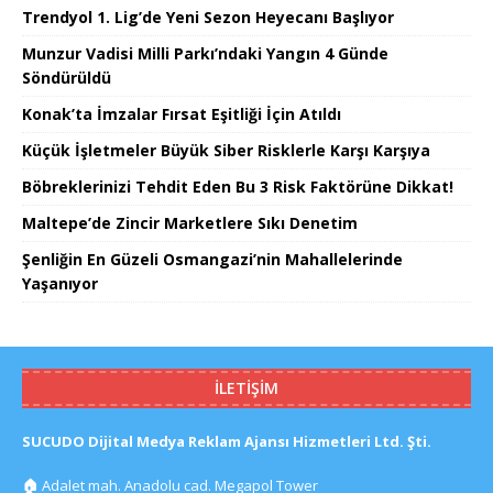
Trendyol 1. Lig’de Yeni Sezon Heyecanı Başlıyor
Munzur Vadisi Milli Parkı’ndaki Yangın 4 Günde
Söndürüldü
Konak’ta İmzalar Fırsat Eşitliği İçin Atıldı
Küçük İşletmeler Büyük Siber Risklerle Karşı Karşıya
Böbreklerinizi Tehdit Eden Bu 3 Risk Faktörüne Dikkat!
Maltepe’de Zincir Marketlere Sıkı Denetim
Şenliğin En Güzeli Osmangazi’nin Mahallelerinde
Yaşanıyor
İLETIŞIM
SUCUDO Dijital Medya Reklam Ajansı Hizmetleri Ltd. Şti.
🏠
Adalet mah. Anadolu cad. Megapol Tower