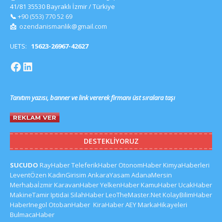
41/81 35530 Bayraklı İzmir / Türkiye
📞
+90 (553) 770 52 69
📩
ozendanismanlik@gmail.com
UETS:
15623-26967-42627
Tanıtım yazısı, banner ve link vererek firmanı üst sıralara taşı
DESTEKLIYORUZ
SUCUDO
RayHaber
TeleferikHaber
OtonomHaber
KimyaHaberleri
LeventÖzen
KadinGirisim
AnkaraYasam
AdanaMersin
Merhabaİzmir
KaravanHaber
YelkenHaber
KamuHaber
UcakHaber
MakineTamir
Iptidai
SilahHaber
LeoTheMaster.Net
KolayBilimHaber
HaberInegol
OtobanHaber
KiraHaber
AEY
MarkaHikayeleri
BulmacaHaber