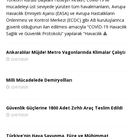
mücadeleyi üst seviyede yürüten tüm havalimanların, Avrupa
Havacılık Emniyeti Ajansı (EASA) ve Avrupa Hastalıkların
Önlenmesi ve Kontrol Merkezi (ECDC) gibi AB kuruluşlarınca
güvenli olduğunun ilan edilmesi amacıyla “COVİD-19 Havacılık
Sağlık ve Güvenlik Protokolü” yapılarak “Havacılık
🔺
Ankaralılar Müjde! Metro Vagonlarında Klimalar Çalıştı
22/07/2020
Milli Mücadelede Demiryollları
22/07/2020
Güvenlik Güçlerine 1800 Adet Zırhlı Araç Teslim Edildi
22/07/2020
Türkiye’nin Hava Savunma, Füze ve Mühimmat