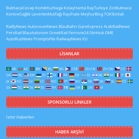
BulmacaCevap
KomikKurbaga
KolayHarita
RayTurkiye
ZorBulmaca
KentveSağlık
LeventinMutfağı
Rayİhale
MeşhurBlog
TOKİEmlak
RaillyNews
AutonoumNews
BlauBahn
GareExpress
ArabRailNews
PersRail
BlauAutonom
GreekRail
Ferrovie24
StiriHub
DME
AutoRusNews
PromptsFile
RailwayNews EU
LISANLAR
AR
AZ
BN
BS
BG
CEB
ZH-CN
ZH-TW
CS
DA
NL
EN
ET
FI
FR
DE
EL
IW
HI
IT
JA
KO
LV
LT
NO
PT
RU
SR
SK
SL
ES
SV
TG
TA
TE
TH
TR
UK
UR
VI
SPONSORLU LINKLER
İzmir Haberleri
HABER ARŞIVI