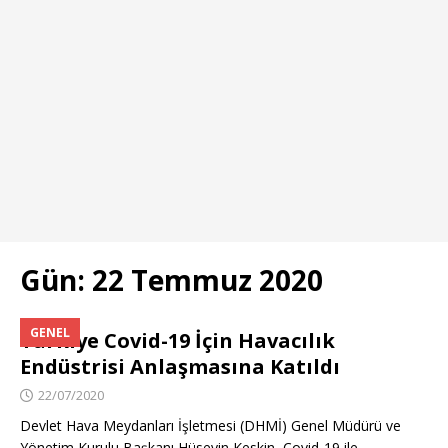
Gün:
22 Temmuz 2020
GENEL
Türkiye Covid-19 İçin Havacılık
Endüstrisi Anlaşmasına Katıldı
22/07/2020
Devlet Hava Meydanları İşletmesi (DHMİ) Genel Müdürü ve
Yönetim Kurulu Başkanı Hüseyin Keskin, Covid-19 ile