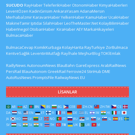
SUCUDO
RayHaber
TeleferikHaber
OtonomHaber
KimyaHaberleri
LeventÖzen
KadinGirisim
AnkaraYasam
AdanaMersin
Merhabaİzmir
KaravanHaber
YelkenHaber
KamuHaber
UcakHaber
MakineTamir
Iptidai
SilahHaber
LeoTheMaster.Net
KolayBilimHaber
HaberInegol
OtobanHaber
KiraHaber
AEY
MarkaHikayeleri
BulmacaHaber
BulmacaCevap
KomikKurbaga
KolayHarita
RayTurkiye
ZorBulmaca
KentveSağlık
LeventinMutfağı
Rayİhale
MeşhurBlog
TOKİEmlak
RaillyNews
AutonoumNews
BlauBahn
GareExpress
ArabRailNews
PersRail
BlauAutonom
GreekRail
Ferrovie24
StiriHub
DME
AutoRusNews
PromptsFile
RailwayNews EU
LISANLAR
AR
AZ
BN
BS
BG
CEB
ZH-CN
ZH-TW
CS
DA
NL
EN
ET
FI
FR
DE
EL
IW
HI
IT
JA
KO
LV
LT
NO
PT
RU
SR
SK
SL
ES
SV
TG
TA
TE
TH
TR
UK
UR
VI