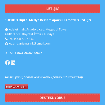
İLETIŞIM
SUCUDO Dijital Medya Reklam Ajansı Hizmetleri Ltd. Şti.
🏠
Adalet mah. Anadolu cad. Megapol Tower
41/81 35530 Bayraklı İzmir / Türkiye
📞
+90 (553) 770 52 69
📩
ozendanismanlik@gmail.com
UETS:
15623-26967-42627
Tanıtım yazısı, banner ve link vererek firmanı üst sıralara taşı
DESTEKLIYORUZ