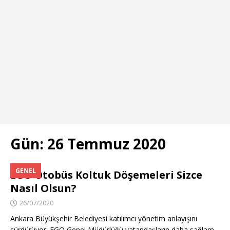
Gün:
26 Temmuz 2020
GENEL
EGO Otobüs Koltuk Döşemeleri Sizce
Nasıl Olsun?
26/07/2020
Ankara Büyükşehir Belediyesi katılımcı yönetim anlayışını
sürdürüyor. EGO Genel Müdürlüğü vatandaşların daha sağlam,