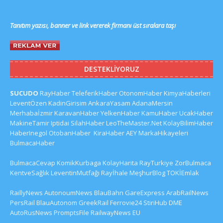
Tanıtım yazısı, banner ve link vererek firmanı üst sıralara taşı
DESTEKLIYORUZ
SUCUDO
RayHaber
TeleferikHaber
OtonomHaber
KimyaHaberleri
LeventÖzen
KadinGirisim
AnkaraYasam
AdanaMersin
Merhabaİzmir
KaravanHaber
YelkenHaber
KamuHaber
UcakHaber
MakineTamir
Iptidai
SilahHaber
LeoTheMaster.Net
KolayBilimHaber
HaberInegol
OtobanHaber
KiraHaber
AEY
MarkaHikayeleri
BulmacaHaber
BulmacaCevap
KomikKurbaga
KolayHarita
RayTurkiye
ZorBulmaca
KentveSağlık
LeventinMutfağı
Rayİhale
MeşhurBlog
TOKİEmlak
RaillyNews
AutonoumNews
BlauBahn
GareExpress
ArabRailNews
PersRail
BlauAutonom
GreekRail
Ferrovie24
StiriHub
DME
AutoRusNews
PromptsFile
RailwayNews EU