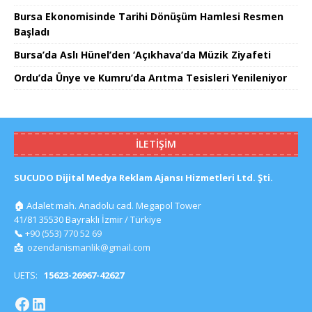
Bursa Ekonomisinde Tarihi Dönüşüm Hamlesi Resmen
Başladı
Bursa’da Aslı Hünel’den ‘Açıkhava’da Müzik Ziyafeti
Ordu’da Ünye ve Kumru’da Arıtma Tesisleri Yenileniyor
İLETIŞIM
SUCUDO Dijital Medya Reklam Ajansı Hizmetleri Ltd. Şti.
🏠
Adalet mah. Anadolu cad. Megapol Tower
41/81 35530 Bayraklı İzmir / Türkiye
📞
+90 (553) 770 52 69
📩
ozendanismanlik@gmail.com
UETS:
15623-26967-42627