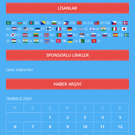
LISANLAR
AR
AZ
BN
BS
BG
CEB
ZH-CN
ZH-TW
CS
DA
NL
EN
ET
FI
FR
DE
EL
IW
HI
IT
JA
KO
LV
LT
NO
PT
RU
SR
SK
SL
ES
SV
TG
TA
TE
TH
TR
UK
UR
VI
SPONSORLU LINKLER
İzmir Haberleri
HABER ARŞIVI
TEMMUZ 2020
P
S
Ç
P
C
C
P
1
2
3
4
5
6
7
8
9
10
11
12