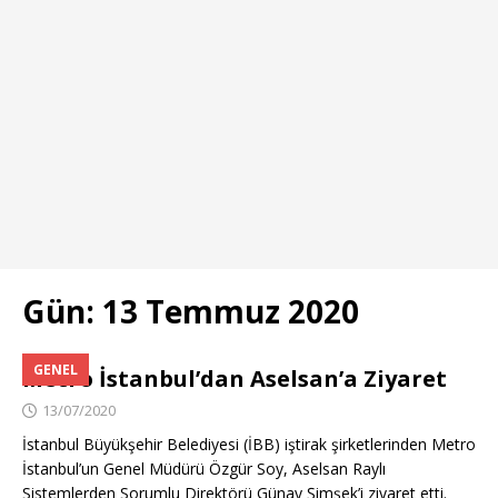
Gün:
13 Temmuz 2020
GENEL
Metro İstanbul’dan Aselsan’a Ziyaret
13/07/2020
İstanbul Büyükşehir Belediyesi (İBB) iştirak şirketlerinden Metro
İstanbul’un Genel Müdürü Özgür Soy, Aselsan Raylı
Sistemlerden Sorumlu Direktörü Günay Şimşek’i ziyaret etti.