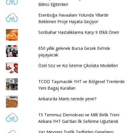
Bilinci Eğitimleri
Esenboğa Havaalanı Yolunda Yıllardır
Beklenen Proje Hayata Geçiyor
Sonbahar Hastalıklarına Karşı 9 Etkili Öneri
650 yıllık gelenek Bursa Gezek Evi’nde
yaşayacak
Özel Söz ve Kız İsteme Çikolata Modelleri
TCDD Taşımacılık YHT ve Bölgesel Trenlerde
Yeni Bagaj Kuralları
Ankara'da Mantı nerede yenir?
15 Temmuz Demokrasi ve Milli Birlik Treni
Ankara YHT Gar’dan İlk Seferine Uğurlandı
Yaz Mevsimi Trafik Tedbirleri Genelgesi