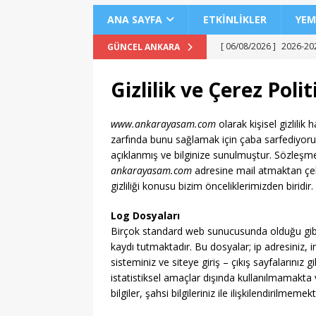
ANA SAYFA
ETKINLIKLER
YEM
[ 06/08/2026 ]
2026-202
GÜNCEL ANKARA
EĞITIM
Gizlilik ve Çerez Polit
[ 06/08/2026 ]
Geleceği
EĞITIM
www.ankarayasam.com
olarak kişisel gizlilik
zarfında bunu sağlamak için çaba sarfediyoruz. K
[ 06/08/2026 ]
Konaklı 
açıklanmış ve bilginize sunulmuştur. Sözleşme
[ 06/08/2026 ]
DGS 2026
ankarayasam.com
adresine mail atmaktan çe
gizliliği konusu bizim önceliklerimizden biridir.
[ 06/08/2026 ]
İl İçi Ö
[ 06/08/2026 ]
AÖL 3. 
Log Dosyaları
Birçok standard web sunucusunda olduğu gi
[ 06/08/2026 ]
Öğretmen
kaydı tutmaktadır. Bu dosyalar; ip adresiniz, int
sisteminiz ve siteye giriş – çıkış sayfalarınız g
[ 06/08/2026 ]
ASELSAN İ
istatistiksel amaçlar dışında kullanılmamakta 
[ 06/08/2026 ]
MEB Öğre
bilgiler, şahsi bilgileriniz ile ilişkilendirilmemekt
[ 06/08/2026 ]
Ankara’d