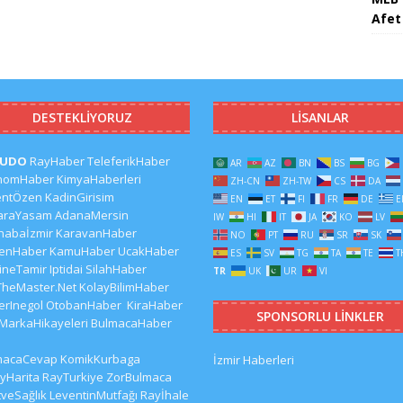
Afet 
DESTEKLIYORUZ
LISANLAR
CUDO
RayHaber
TeleferikHaber
AR
AZ
BN
BS
BG
nomHaber
KimyaHaberleri
ZH-CN
ZH-TW
CS
DA
entÖzen
KadinGirisim
EN
ET
FI
FR
DE
E
araYasam
AdanaMersin
IW
HI
IT
JA
KO
LV
habaİzmir
KaravanHaber
NO
PT
RU
SR
SK
kenHaber
KamuHaber
UcakHaber
ES
SV
TG
TA
TE
T
ineTamir
Iptidai
SilahHaber
TR
UK
UR
VI
TheMaster.Net
KolayBilimHaber
erInegol
OtobanHaber
KiraHaber
SPONSORLU LINKLER
MarkaHikayeleri
BulmacaHaber
macaCevap
KomikKurbaga
İzmir Haberleri
yHarita
RayTurkiye
ZorBulmaca
veSağlık
LeventinMutfağı
Rayİhale