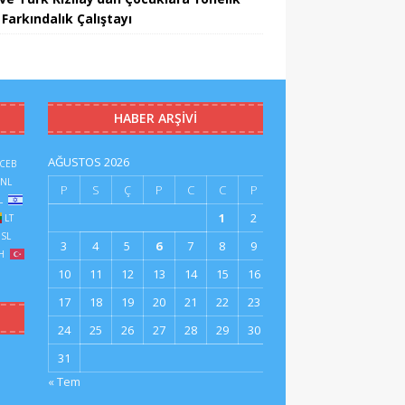
Farkındalık Çalıştayı
HABER ARŞIVI
AĞUSTOS 2026
CEB
NL
P
S
Ç
P
C
C
P
L
1
2
LT
SL
3
4
5
6
7
8
9
H
10
11
12
13
14
15
16
17
18
19
20
21
22
23
24
25
26
27
28
29
30
31
« Tem