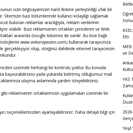
Rehbe
nun sizin bilgisayarınızın hard diskine yerleştirdiği ufak bir
Öğret
r. Sitemizin bazı bölümlerinde kullanıcı kolaylığı sağlamak
ih Sonuçlarının Açıklanma Tarihi Ne Zaman?
EĞITIM
Sonu
mevcut bulunan reklamlar aracılığıyla, reklam verilerinin
Metro İstasyonu Yakında Geçici Yaya Düzenlemesi Olarak
yor olabilir. Bazı reklamveren ortakları çerezlerini ve Web
ASELS
 ortakları arasında Google Adsense de vardır. Bu bize bağlı
Etti
ET
olojilerini
www.ankarayasam.com
’u kullanarak tarayıcınıza
MEB Ö
S/2 Sınavı Ne Zaman ve Saat Kaçta Gerçekleştirilecek?
EĞITIM
le gerçekleşiyor olup, isteğiniz dahilinde internet tarayıcınızın
ve De
ümkündür.
i Arsa Ofisi ile Kırklareli Satılık Arsa ve Edirne Satılık Arsa Yatırım
Ankar
erezleri üzerinde herhangi bir kontrolü yoktur Bu konuda
Kültü
ıza başvurabilirsiniz yada yukarıda belirtmiş olduğumuz mail
7 Üniversite Kayıt Tarihleri ve Detayları
EĞITIM
YKS T
aklarımıza ulaşma anlamında yardım isteyebilirsiniz.
Zama
ğı gibi reklamveren ortaklarımızın uygulamaları üzerinde bir
Kızıl
Düzen
2026
yıcı seçeneklerinizden ayarlayabilirsiniz. Daha detaylı bilgi için
Gerçe
Yeşil 