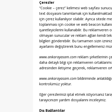
Çerezler
MANŞET
“Cookie – çerez” kelimesi web sayfası sunucusu
text dosyasını tanımlamak için kullanılmaktadı
[ 06/08/2026 ]
YKS Terc
için çerez kullanılıyor olabilir. Ayrıca sitede 
[ 06/08/2026 ]
Kızılay 
toplanması için cookie ve web beacon kullanılı
işaretleyicilerini kullanabilir. Bu reklamveren
Güncelleniyor
MANŞ
olmayan sunucular ve reklam ağları kendi tekn
[ 06/08/2026 ]
2026-ALE
bilgileri gönderebilir. Bu tamamen sizin izniniz
ayarlarını değiştirerek bunu engellemeniz m
[ 01/08/2026 ]
Yeşil Vad
www.ankarayasam.com
reklam şirketlerinin ç
Fırsatları
GENEL
daha detaylı bilgi için reklamveren ortaklarım
[ 06/08/2026 ]
2026-202
adresinden iletişime geçerek, reklamveren ort
www.ankarayasam.com
bildiriminde anlatıldı
kontrolümüz yoktur.
Eğer çerezlerinizi iptal etmek istiyorsanız tara
tarayıcınızın yardım dosyalarını inceleyiniz.
Dış Bağlantılar