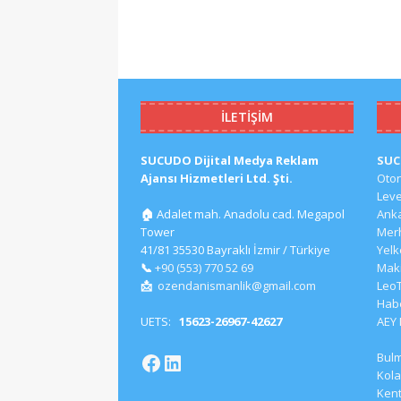
İLETIŞIM
SUCUDO Dijital Medya Reklam
SU
Ajansı Hizmetleri Ltd. Şti.
Oto
Lev
🏠
Adalet mah. Anadolu cad. Megapol
Ank
Tower
Mer
41/81 35530 Bayraklı İzmir / Türkiye
Yel
📞
+90 (553) 770 52 69
Mak
📩
ozendanismanlik@gmail.com
Leo
Hab
UETS:
15623-26967-42627
AEY
Bul
Kola
Kent