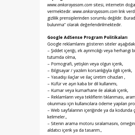
www.ankarayasam.com
sitesi, internetin doğa
vermektedir.
www.ankarayasam.com
link verd
gizlilik prensiplerinden sorumlu değildir. Bura
bulunma” olarak değerlendirilmektedir.
Google AdSense Program Politikaları
Google reklamlarını gösteren siteler aşağıdaki
– Şiddet içeriği, ırk ayrımcılığı veya herhangi
tutumda olma,
– Pornografi, yetişkin veya olgun içerik,
– Bilgisayar / yazılım korsanlığıyla ilgili içerik,
– Yasadışı ilaçlar ve ilaç üretim cihazları ,
– Küfür ve aşırı kaba bir dil kullanımı,
– Kumar veya kumarhane ile alakalı içerik,
– Reklamların veya tekliflerin tıklanması, ar
okunması için kullanıcılara ödeme yapılan progr
– Web sayfalarının içeriğinde ya da kodunda ç
kelimeler.,
– Sitenin arama motoru sıralamasını, örneğin; 
aldatıcı içerik ya da tasarım.,