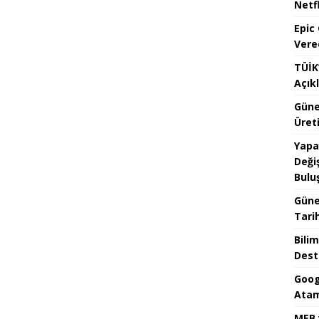
Netfl
Epic
Vere
TÜİK’
Açık
Güne
Üreti
Yapa
Değiş
Bulu
Güne
Tari
Bilim
Dest
Goog
Atam
MEB 