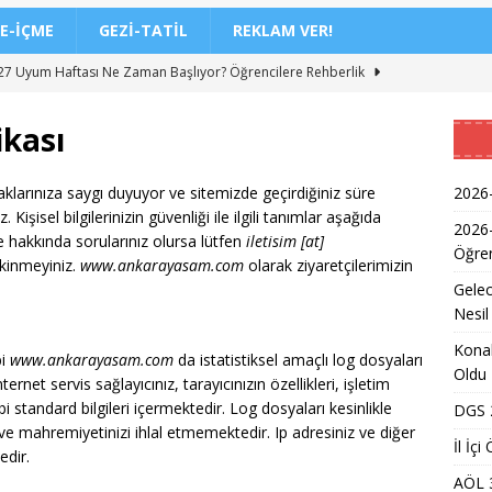
E-İÇME
GEZI-TATIL
REKLAM VER!
7 Uyum Haftası Ne Zaman Başlıyor? Öğrencilere Rehberlik
ikası
n Doktoru ve Mühendislik Birliği: Yeni Nesil Sağlık Uzmanları
 haklarınıza saygı duyuyor ve sitemizde geçirdiğiniz süre
2026-
işisel bilgilerinizin güvenliği ile ilgili tanımlar aşağıda
Kadınların Okuma Azmi İlham Kaynağı Oldu
EĞITIM
2026
 hakkında sorularınız olursa lütfen
iletisim [at]
Öğren
 Sonuçlarının Açıklanma Tarihi Belli Oldu
EĞITIM
kinmeyiniz.
www.ankarayasam.com
olarak ziyaretçilerimizin
Gelec
ğretmen Atama Sonuçlarının Açıklanması
EĞITIM
Nesil
Dönem Sınav Sonuçları ve Öğrenme Rehberi
EĞITIM
Konak
bi
www.ankarayasam.com
da istatistiksel amaçlı log dosyaları
lerin Mazerete Bağlı Yer Değiştirme Sonucu Nedir?
EĞITIM
Oldu
ernet servis sağlayıcınız, tarayıcınızın özellikleri, işletim
ibi standard bilgileri içermektedir. Log dosyaları kesinlikle
lk Yarıda 88,5 Milyar Lira Hasılat Elde Etti
MANŞET
DGS 2
ve mahremiyetinizi ihlal etmemektedir. Ip adresiniz ve diğer
nci Yerleştirme Kılavuzu Güncellemeleri ve Detaylar
EĞITIM
İl İç
edir.
AÖL 
a Mevsimlik Tarım Çalışanlarına Sağlık ve Kültür Desteği Programı