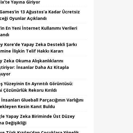
ix’te Yayına Giriyor
 Games’in 13 Ağustos’a Kadar Ücretsiz
ceği Oyunlar Açıklandı
in En Yeni İnternet Kullanımı Verileri
landı
y Kore’de Yapay Zeka Destekli Şarkı
mine İlişkin Telif Hakkı Kararı
y Zeka Okuma Alışkanlıklarını
tiriyor: İnsanlar Daha Az Kitapla
şuyor
ş Yüzeyinin En Ayrıntılı Görüntüsü:
hi Çözünürlük Rekoru Kırıldı
 İnsanları Glueball Parçacığının Varlığını
ekleyen Kesin Kanıt Buldu
le Yapay Zeka Biriminde Üst Düzey
a Değişikliği
ve Türk Kızılay’dan Çocuklara Yönelik