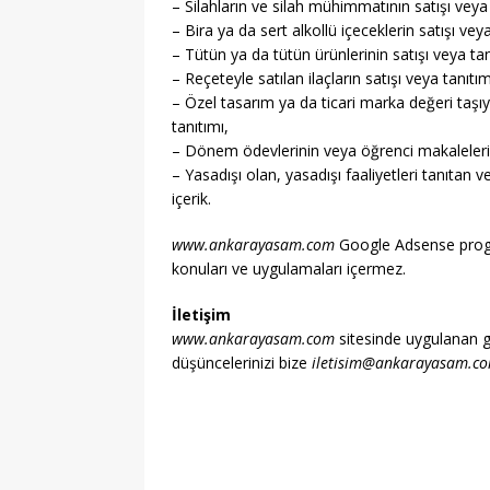
– Silahların ve silah mühimmatının satışı veya ta
– Bira ya da sert alkollü içeceklerin satışı veya
– Tütün ya da tütün ürünlerinin satışı veya tan
– Reçeteyle satılan ilaçların satışı veya tanıtım
– Özel tasarım ya da ticari marka değeri taşıya
tanıtımı,
– Dönem ödevlerinin veya öğrenci makalelerini
– Yasadışı olan, yasadışı faaliyetleri tanıtan v
içerik.
www.ankarayasam.com
Google Adsense program
konuları ve uygulamaları içermez.
İletişim
www.ankarayasam.com
sitesinde uygulanan gizl
düşüncelerinizi bize
iletisim@ankarayasam.c