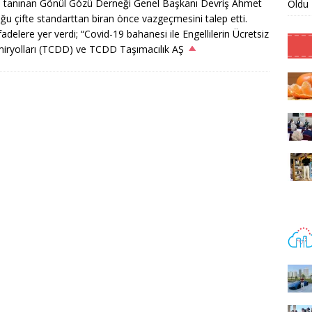
rla tanınan Gönül Gözü Derneği Genel Başkanı Devriş Ahmet
Oldu
u çifte standarttan biran önce vazgeçmesini talep etti.
elere yer verdi; “Covid-19 bahanesi ile Engellilerin Ücretsiz
miryolları (TCDD) ve TCDD Taşımacılık AŞ