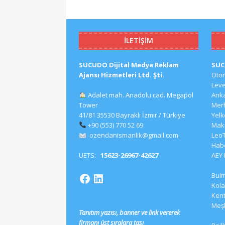
İLETIŞIM
SUCUDO Dijital Medya Reklam
SU
Ajansı Hizmetleri Ltd. Şti.
Oto
Lev
Adalet mah. Anadolu cad. Megapol
Ank
Tower
Mer
41/81 35530 Bayraklı İzmir / Türkiye
Yel
+90 (553) 770 52 69
Mak
ozendanismanlik@gmail.com
Leo
Hab
UETS:
15623-26967-42627
AEY
Bul
Kola
Kent
Meş
Tanıtım yazısı, banner ve link vererek
firmanı üst sıralara taşı