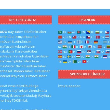
DESTEKLIYORUZ
LISANLAR
CUDO
RayHaber
TeleferikHaber
AR
AZ
BN
BS
BG
nomHaber
KimyaHaberleri
ZH-CN
ZH-TW
CS
DA
entÖzen
KadinGirisim
EN
ET
FI
FR
DE
E
araYasam
AdanaMersin
IW
HI
IT
JA
KO
LV
habaİzmir
KaravanHaber
NO
PT
RU
SR
SK
kenHaber
KamuHaber
UcakHaber
ES
SV
TG
TA
TE
T
ineTamir
Iptidai
SilahHaber
TR
UK
UR
VI
TheMaster.Net
KolayBilimHaber
erInegol
OtobanHaber
KiraHaber
SPONSORLU LINKLER
MarkaHikayeleri
BulmacaHaber
macaCevap
KomikKurbaga
İzmir Haberleri
yHarita
RayTurkiye
ZorBulmaca
veSağlık
LeventinMutfağı
Rayİhale
hurBlog
TOKİEmlak