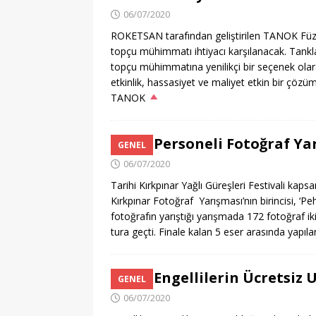
06/07/2020
ROKETSAN tarafından geliştirilen TANOK Füzesi
topçu mühimmatı ihtiyacı karşılanacak. Tanklar
topçu mühimmatına yenilikçi bir seçenek ol
etkinlik, hassasiyet ve maliyet etkin bir çöz
TANOK
TCDD Personeli Fotoğraf Ya
GENEL
06/07/2020
Tarihi Kırkpınar Yağlı Güreşleri Festivali kaps
Kırkpınar Fotoğraf Yarışması’nın birincisi, ‘Peh
fotoğrafın yarıştığı yarışmada 172 fotoğraf i
tura geçti. Finale kalan 5 eser arasında yapı
TCDD Engellilerin Ücretsiz 
GENEL
06/07/2020