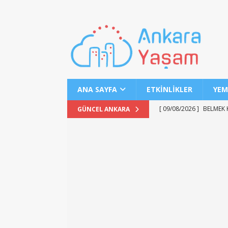
ANA SAYFA
ETKINLIKLER
YEM
[ 09/08/2026 ]
BELMEK K
GÜNCEL ANKARA
[ 09/08/2026 ]
Ankara’d
[ 08/08/2026 ]
Pursakla
MANŞET
[ 08/08/2026 ]
Ankara-İ
MANŞET
[ 08/08/2026 ]
2026 YKS