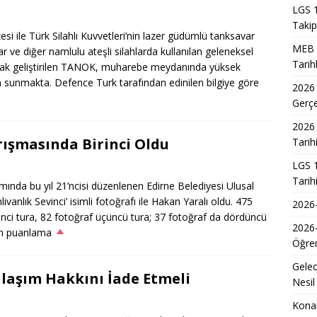
LGS 1
Takip
 ile Türk Silahlı Kuvvetleri’nin lazer güdümlü tanksavar
MEB 2
 ve diğer namlulu ateşli silahlarda kullanılan geleneksel
Tarih
arak geliştirilen TANOK, muharebe meydanında yüksek
üm sunmakta. Defence Turk tarafından edinilen bilgiye göre
2026
Gerç
2026 
rışmasında Birinci Oldu
Tarih
LGS 1
Tarih
amında bu yıl 21’ncisi düzenlenen Edirne Belediyesi Ulusal
livanlık Sevinci’ isimli fotoğrafı ile Hakan Yaralı oldu. 475
2026-
kinci tura, 82 fotoğraf üçüncü tura; 37 fotoğraf da dördüncü
2026
lan puanlama
Öğren
Gelec
Ulaşım Hakkını İade Etmeli
Nesil
Konak