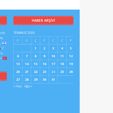
HABER ARŞIVI
TEMMUZ 2020
CEB
NL
P
S
Ç
P
C
C
P
L
1
2
3
4
5
LT
SL
6
7
8
9
10
11
12
H
13
14
15
16
17
18
19
20
21
22
23
24
25
26
27
28
29
30
31
« Haz
Ağu »