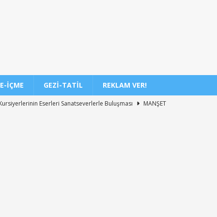
E-İÇME
GEZI-TATIL
REKLAM VER!
ursiyerlerinin Eserleri Sanatseverlerle Buluşması
MANŞET
a Kediler İçin Yeni Yaşam Merkezi Tanıtıldı
MANŞET
r-Esenboğa Havalimanı Raylı Sistem Projesi İhalesi Sonuçları
stanbul Süper Hızlı Tren Finansman Süreci Güncel Durumu
 Tercih Sonuçlarının Açıklanma Tarihi ve Detaylar
EĞITIM