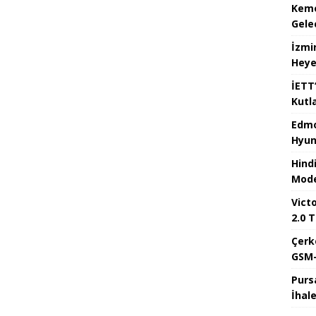
Kemer
Gele
İzmi
Heye
İETT
Kutl
Edmo
Hyun
Hind
Mode
Victo
2.0 T
Çerk
GSM-
Purs
İhal