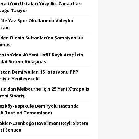
altı’nın Ustaları Yüzyıllık Zanaatları
ceğe Taşıyor
r’de Yaz Spor Okullarında Voleybol
canı
’den Filenin Sultanları’na Şampiyonluk
aması
nton’dan 40 Yeni Hafif Raylı Araç İçin
dai Rotem Anlaşması
istan Demiryolları 15 İstasyonu PPP
liyle Yenileyecek
ria’dan Melbourne İçin 25 Yeni X’trapolis
reni Siparişi
ezköy-Kapıkule Demiryolu Hattında
R Testleri Tamamlandı
aklar-Esenboğa Havalimanı Raylı Sistem
esi Sonucu