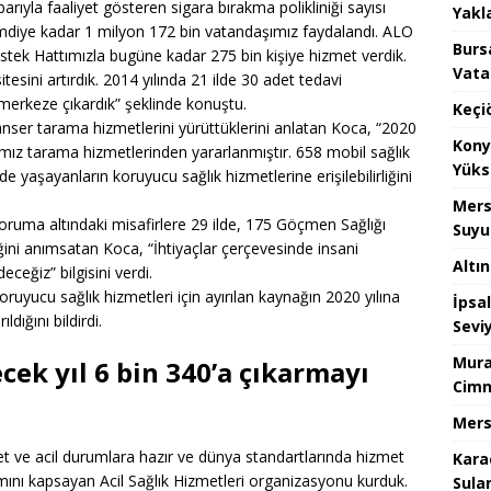
rıyla faaliyet gösteren sigara bırakma polikliniği sayısı
Yakla
şimdiye kadar 1 milyon 172 bin vatandaşımız faydalandı. ALO
Burs
ek Hattımızla bugüne kadar 275 bin kişiye hizmet verdik.
Vata
esini artırdık. 2014 yılında 21 ilde 30 adet tedavi
merkeze çıkardık” şeklinde konuştu.
Keçi
kanser tarama hizmetlerini yürüttüklerini anlatan Koca, “2020
Kony
şımız tarama hizmetlerinden yararlanmıştır. 658 mobil sağlık
Yüks
 yaşayanların koruyucu sağlık hizmetlerine erişilebilirliğini
Mers
oruma altındaki misafirlere 29 ilde, 175 Göçmen Sağlığı
Suyu
iğini anımsatan Koca, “İhtiyaçlar çerçevesinde insani
Altı
eğiz” bilgisini verdi.
uyucu sağlık hizmetleri için ayırılan kaynağın 2020 yılına
İpsa
dığını bildirdi.
Sevi
Mura
ek yıl 6 bin 340’a çıkarmayı
Cimn
Mers
et ve acil durumlara hazır ve dünya standartlarında hizmet
Kara
ını kapsayan Acil Sağlık Hizmetleri organizasyonu kurduk.
Sula