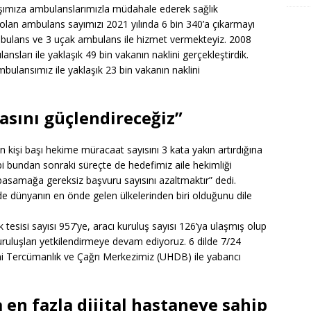
daşımıza ambulanslarımızla müdahale ederek sağlık
30 olan ambulans sayımızı 2021 yılında 6 bin 340’a çıkarmayı
ambulans ve 3 uçak ambulans ile hizmet vermekteyiz. 2008
nsları ile yaklaşık 49 bin vakanın naklini gerçekleştirdik.
bulansımız ile yaklaşık 23 bin vakanın naklini
asını güçlendireceğiz”
ın kişi başı hekime müracaat sayısını 3 kata yakın artırdığına
i bundan sonraki süreçte de hedefimiz aile hekimliği
basamağa gereksiz başvuru sayısını azaltmaktır” dedi.
nde dünyanın en önde gelen ülkelerinden biri olduğunu dile
k tesisi sayısı 957’ye, aracı kuruluş sayısı 126’ya ulaşmış olup
 kuruluşları yetkilendirmeye devam ediyoruz. 6 dilde 7/24
mi Tercümanlık ve Çağrı Merkezimiz (UHDB) ile yabancı
en fazla dijital hastaneye sahip