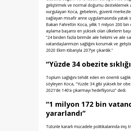
geliştirmek ve normal doğumu desteklemek ama
vurgulayan Koca, gebelerin, güvenli merkez
sağlayan misafir anne uygulamasında yatak sayıs
Bakan Fahrettin Koca, yıllık 1 milyon 200 b
aşılama başarısı en yüksek olan ülkelerin başın
“24 binden fazla birimde aile hekimi ve aile sa
vatandaşlarımızın sağlığını korumak ve gelişti
2020 Ekim itibarıyla 207’ye çıkardık.”
“Yüzde 34 obezite sıklığ
Toplum sağlığını tehdit eden en önemli sağlık 
söyleyen Koca, “Yüzde 34 gibi yüksek bir obezi
2021’de 140’a çıkarmayı hedefliyoruz” dedi.
“1 milyon 172 bin vatan
yararlandı”
Tütünle kararlı mücadele politikalarında ini