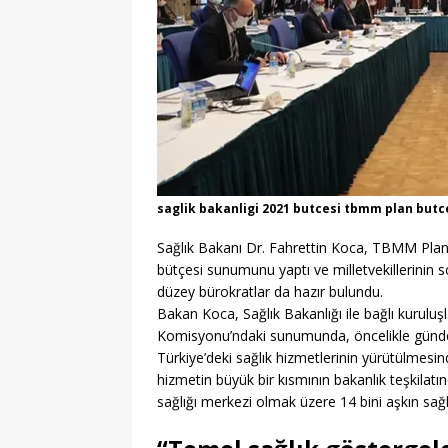
[ 30/07/2026 ]
Konaklı 
[ 30/07/2026 ]
Öğrenci 
EĞITIM
[ 30/07/2026 ]
İlkokula
EĞITIM
[ 30/07/2026 ]
Üniversit
saglik bakanligi 2021 butcesi tbmm plan but
[ 30/07/2026 ]
Ankara’d
Sağlık Bakanı Dr. Fahrettin Koca, TBMM Plan
[ 01/08/2026 ]
Yeşil Vad
bütçesi sunumunu yaptı ve milletvekillerinin s
düzey bürokratlar da hazır bulundu.
Fırsatları
GENEL
Bakan Koca, Sağlık Bakanlığı ile bağlı kurulu
Komisyonu’ndaki sunumunda, öncelikle günde
Türkiye’deki sağlık hizmetlerinin yürütülmesinde
hizmetin büyük bir kısmının bakanlık teşkilatı
sağlığı merkezi olmak üzere 14 bini aşkın sağlık