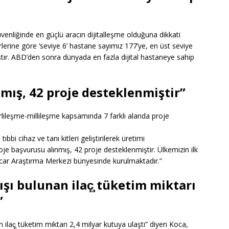
venliğinde en güçlü aracın dijitalleşme olduğuna dikkati
erine göre ‘seviye 6’ hastane sayımız 177’ye, en üst seviye
ıştır. ABD’den sonra dünyada en fazla dijital hastaneye sahip
mış, 42 proje desteklenmiştir”
yerlileşme-millileşme kapsamında 7 farklı alanda proje
:
 tıbbi cihaz ve tanı kitleri geliştirilerek üretimi
e başvurusu alınmış, 42 proje desteklenmiştir. Ülkemizin ilk
car Araştırma Merkezi bünyesinde kurulmaktadır.”
ışı bulunan ilaç̧ tüketim miktarı
”
n ilaç̧ tüketim miktarı 2,4 milyar kutuya ulaştı” diyen Koca,