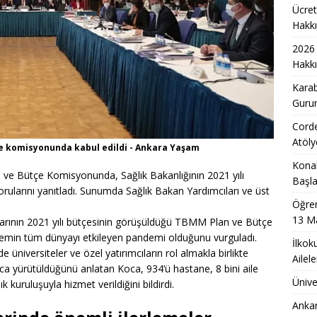
Ücret
Kadınlar İçin Ücretsiz Meslek Eğitimleri Başladı
EĞITIM
Hakkı
Affı Tasarısında Kritik Aşama: TBMM’de İlk 13 Madde Onaylandı
2026 
Hakkı
Karab
 Başlayan Çocuklar İçin Uyum Sürecinde Ailelere Uzman Önerileri
Gurur
Corde
e Tercihinde Güncel ve Etkili Yeni Kriterler
EĞITIM
Atöly
ce komisyonunda kabul edildi - Ankara Yaşam
a Arıcılara Modern Kovan Desteği ile 5 Bin Yeni Kovan
MANŞET
Konak
 ve Bütçe Komisyonunda, Sağlık Bakanlığının 2021 yılı
Başla
i Arsa Ofisi ile Kırklareli Satılık Arsa ve Edirne Satılık Arsa Yatırım
orularını yanıtladı. Sunumda Sağlık Bakan Yardımcıları ve üst
Öğren
13 M
şlarının 2021 yılı bütçesinin görüşüldüğü TBMM Plan ve Bütçe
min tüm dünyayı etkileyen pandemi olduğunu vurguladı.
İlkok
 üniversiteler ve özel yatırımcıların rol almakla birlikte
Ailel
nca yürütüldüğünü anlatan Koca, 934’ü hastane, 8 bini aile
Ünive
 kuruluşuyla hizmet verildiğini bildirdi.
Ankar