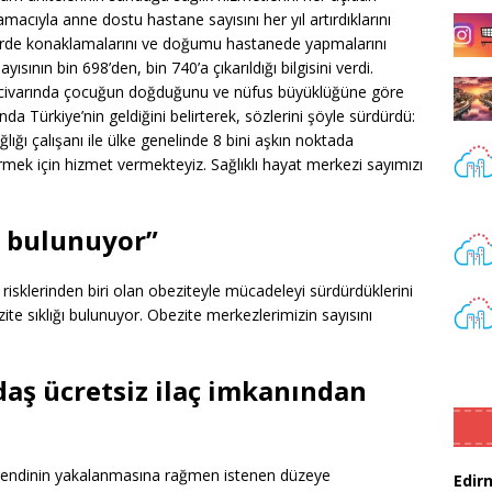
cıyla anne dostu hastane sayısını her yıl artırdıklarını
lerde konaklamalarını ve doğumu hastanede yapmalarını
ının bin 698’den, bin 740’a çıkarıldığı bilgisini verdi.
in civarında çocuğun doğduğunu ve nüfus büyüklüğüne göre
da Türkiye’nin geldiğini belirterek, sözlerini şöyle sürdürdü:
ğlığı çalışanı ile ülke genelinde 8 bini aşkın noktada
rmek için hizmet vermekteyiz. Sağlıklı hayat merkezi sayımızı
ı bulunuyor”
risklerinden biri olan obeziteyle mücadeleyi sürdürdüklerini
te sıklığı bulunuyor. Obezite merkezlerimizin sayısını
daş ücretsiz ilaç imkanından
ş trendinin yakalanmasına rağmen istenen düzeye
Edir