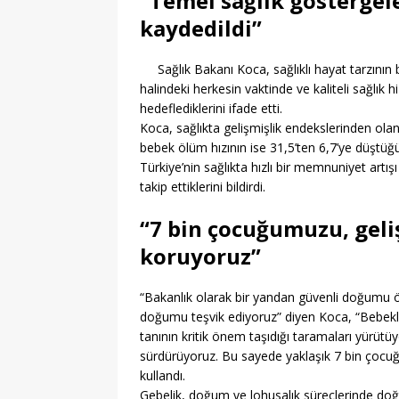
“Temel sağlık göstergel
kaydedildi”
Sağlık Bakanı Koca, sağlıklı hayat tarzının
halindeki herkesin vaktinde ve kaliteli sağlık 
hedeflediklerini ifade etti.
Koca, sağlıkta gelişmişlik endekslerinden ola
bebek ölüm hızının ise 31,5’ten 6,7’ye düştüğün
Türkiye’nin sağlıkta hızlı bir memnuniyet artışı
takip ettiklerini bildirdi.
“7 bin çocuğumuzu, geli
koruyoruz”
“Bakanlık olarak bir yandan güvenli doğumu 
doğumu teşvik ediyoruz” diyen Koca, “Bebekler
tanının kritik önem taşıdığı taramaları yürütü
sürdürüyoruz. Bu sayede yaklaşık 7 bin çocuğu
kullandı.
Gebelik, doğum ve lohusalık süreçlerinde doğ