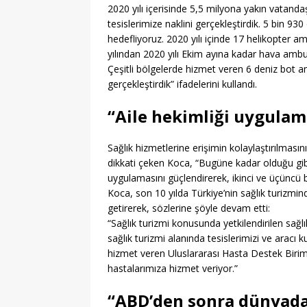
2020 yılı içerisinde 5,5 milyona yakın vatan
tesislerimize naklini gerçekleştirdik. 5 bin 9
hedefliyoruz. 2020 yılı içinde 17 helikopter 
yılından 2020 yılı Ekim ayına kadar hava ambula
Çeşitli bölgelerde hizmet veren 6 deniz bot am
gerçekleştirdik” ifadelerini kullandı.
“Aile hekimliği uygulam
Sağlık hizmetlerine erişimin kolaylaştırılmasın
dikkati çeken Koca, “Bugüne kadar olduğu gib
uygulamasını güçlendirerek, ikinci ve üçüncü 
Koca, son 10 yılda Türkiye’nin sağlık turizmi
getirerek, sözlerine şöyle devam etti:
“Sağlık turizmi konusunda yetkilendirilen sağlı
sağlık turizmi alanında tesislerimizi ve aracı
hizmet veren Uluslararası Hasta Destek Biri
hastalarımıza hizmet veriyor.”
“ABD’den sonra dünyada 