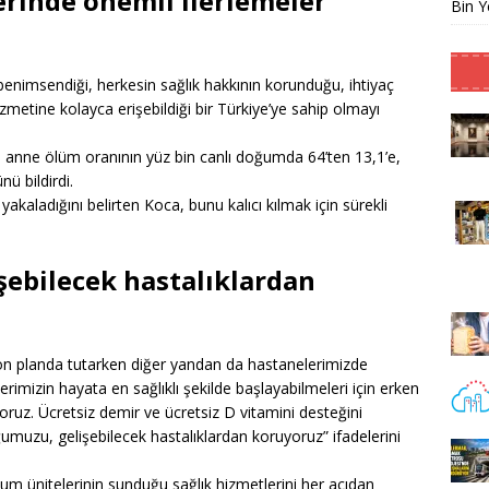
erinde önemli ilerlemeler
Bin Y
 benimsendiği, herkesin sağlık hakkının korunduğu, ihtiyaç
hizmetine kolayca erişebildiği bir Türkiye’ye sahip olmayı
n anne ölüm oranının yüz bin canlı doğumda 64’ten 13,1’e,
ü bildirdi.
 yakaladığını belirten Koca, bunu kalıcı kılmak için sürekli
şebilecek hastalıklardan
ön planda tutarken diğer yandan da hastanelerimizde
imizin hayata en sağlıklı şekilde başlayabilmeleri için erken
yoruz. Ücretsiz demir ve ücretsiz D vitamini desteğini
muzu, gelişebilecek hastalıklardan koruyoruz” ifadelerini
um ünitelerinin sunduğu sağlık hizmetlerini her açıdan