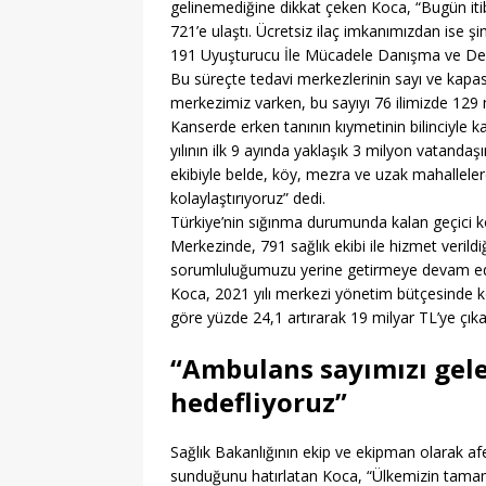
gelinemediğine dikkat çeken Koca, “Bugün itiba
721’e ulaştı. Ücretsiz ilaç imkanımızdan ise 
191 Uyuşturucu İle Mücadele Danışma ve Dest
Bu süreçte tedavi merkezlerinin sayı ve kapasit
merkezimiz varken, bu sayıyı 76 ilimizde 129 
Kanserde erken tanının kıymetinin bilinciyle 
yılının ilk 9 ayında yaklaşık 3 milyon vatanda
ekibiyle belde, köy, mezra ve uzak mahallelerde
kolaylaştırıyoruz” dedi.
Türkiye’nin sığınma durumunda kalan geçici k
Merkezinde, 791 sağlık ekibi ile hizmet verild
sorumluluğumuzu yerine getirmeye devam edec
Koca, 2021 yılı merkezi yönetim bütçesinde kor
göre yüzde 24,1 artırarak 19 milyar TL’ye çıkarıl
“Ambulans sayımızı gelec
hedefliyoruz”
Sağlık Bakanlığının ekip ve ekipman olarak af
sunduğunu hatırlatan Koca, “Ülkemizin tamam