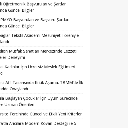
li Öğretmenlik Başvuruları ve Şartları
nda Güncel Bilgiler
PMYO Başvuruları ve Başvuru Şartları
nda Güncel Bilgiler
ağlar Tekstil Akademi Mezuniyet Töreniyle
landı
lion Mutfak Sanatları Merkezi’nde Lezzetli
eler Deneyimi
lı Kadınlar İçin Ücretsiz Meslek Eğitimleri
dı
ci Affı Tasarısında Kritik Aşama: TBMM’de İlk
adde Onaylandı
ula Başlayan Çocuklar İçin Uyum Sürecinde
ere Uzman Önerileri
rsite Tercihinde Güncel ve Etkili Yeni Kriterler
a’da Arıcılara Modern Kovan Desteği ile 5