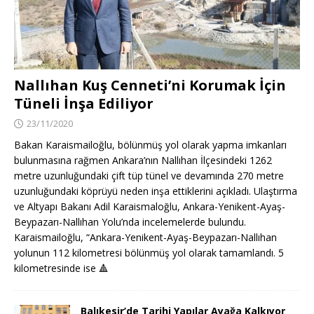
Nallıhan Kuş Cenneti’ni Korumak İçin
Tüneli İnşa Ediliyor
23/11/2020
Bakan Karaismailoğlu, bölünmüş yol olarak yapma imkanları
bulunmasına rağmen Ankara’nın Nallıhan İlçesindeki 1262
metre uzunluğundaki çift tüp tünel ve devamında 270 metre
uzunluğundaki köprüyü neden inşa ettiklerini açıkladı. Ulaştırma
ve Altyapı Bakanı Adil Karaismaloğlu, Ankara-Yenikent-Ayaş-
Beypazarı-Nallıhan Yolu’nda incelemelerde bulundu.
Karaismailoğlu, “Ankara-Yenikent-Ayaş-Beypazarı-Nallıhan
yolunun 112 kilometresi bölünmüş yol olarak tamamlandı. 5
kilometresinde ise
🔺
Balıkesir’de Tarihi Yapılar Ayağa Kalkıyor