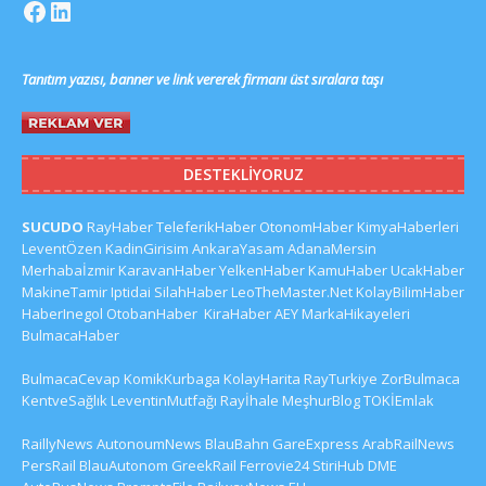
Tanıtım yazısı, banner ve link vererek firmanı üst sıralara taşı
DESTEKLIYORUZ
SUCUDO
RayHaber
TeleferikHaber
OtonomHaber
KimyaHaberleri
LeventÖzen
KadinGirisim
AnkaraYasam
AdanaMersin
Merhabaİzmir
KaravanHaber
YelkenHaber
KamuHaber
UcakHaber
MakineTamir
Iptidai
SilahHaber
LeoTheMaster.Net
KolayBilimHaber
HaberInegol
OtobanHaber
KiraHaber
AEY
MarkaHikayeleri
BulmacaHaber
BulmacaCevap
KomikKurbaga
KolayHarita
RayTurkiye
ZorBulmaca
KentveSağlık
LeventinMutfağı
Rayİhale
MeşhurBlog
TOKİEmlak
RaillyNews
AutonoumNews
BlauBahn
GareExpress
ArabRailNews
PersRail
BlauAutonom
GreekRail
Ferrovie24
StiriHub
DME