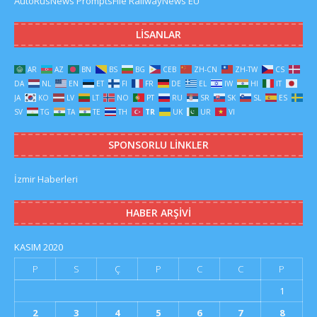
AutoRusNews
PromptsFile
RailwayNews EU
LISANLAR
AR
AZ
BN
BS
BG
CEB
ZH-CN
ZH-TW
CS
DA
NL
EN
ET
FI
FR
DE
EL
IW
HI
IT
JA
KO
LV
LT
NO
PT
RU
SR
SK
SL
ES
SV
TG
TA
TE
TH
TR
UK
UR
VI
SPONSORLU LINKLER
İzmir Haberleri
HABER ARŞIVI
KASIM 2020
P
S
Ç
P
C
C
P
1
2
3
4
5
6
7
8