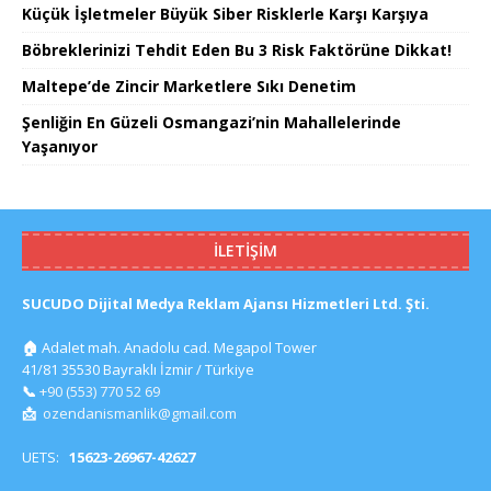
Küçük İşletmeler Büyük Siber Risklerle Karşı Karşıya
Böbreklerinizi Tehdit Eden Bu 3 Risk Faktörüne Dikkat!
Maltepe’de Zincir Marketlere Sıkı Denetim
Şenliğin En Güzeli Osmangazi’nin Mahallelerinde
Yaşanıyor
İLETIŞIM
SUCUDO Dijital Medya Reklam Ajansı Hizmetleri Ltd. Şti.
🏠
Adalet mah. Anadolu cad. Megapol Tower
41/81 35530 Bayraklı İzmir / Türkiye
📞
+90 (553) 770 52 69
📩
ozendanismanlik@gmail.com
UETS:
15623-26967-42627