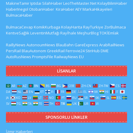
MakineTamir
Iptidai
SilahHaber
LeoTheMaster.Net
KolayBilimHaber
HaberInegol
OtobanHaber
KiraHaber
AEY
MarkaHikayeleri
BulmacaHaber
BulmacaCevap
KomikKurbaga
KolayHarita
RayTurkiye
ZorBulmaca
KentveSağlık
LeventinMutfağı
Rayİhale
MeşhurBlog
TOKİEmlak
RaillyNews
AutonoumNews
BlauBahn
GareExpress
ArabRailNews
PersRail
BlauAutonom
GreekRail
Ferrovie24
StiriHub
DME
AutoRusNews
PromptsFile
RailwayNews EU
LISANLAR
AR
AZ
BN
BS
BG
CEB
ZH-CN
ZH-TW
CS
DA
NL
EN
ET
FI
FR
DE
EL
IW
HI
IT
JA
KO
LV
LT
NO
PT
RU
SR
SK
SL
ES
SV
TG
TA
TE
TH
TR
UK
UR
VI
SPONSORLU LINKLER
İzmir Haberleri