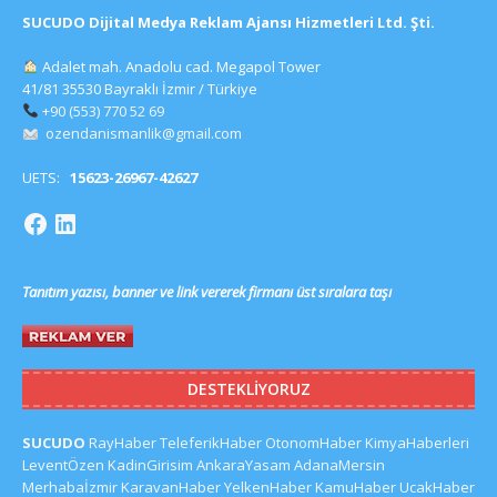
SUCUDO Dijital Medya Reklam Ajansı Hizmetleri Ltd. Şti.
Adalet mah. Anadolu cad. Megapol Tower
41/81 35530 Bayraklı İzmir / Türkiye
+90 (553) 770 52 69
ozendanismanlik@gmail.com
UETS:
15623-26967-42627
Tanıtım yazısı, banner ve link vererek firmanı üst sıralara taşı
DESTEKLIYORUZ
SUCUDO
RayHaber
TeleferikHaber
OtonomHaber
KimyaHaberleri
LeventÖzen
KadinGirisim
AnkaraYasam
AdanaMersin
Merhabaİzmir
KaravanHaber
YelkenHaber
KamuHaber
UcakHaber