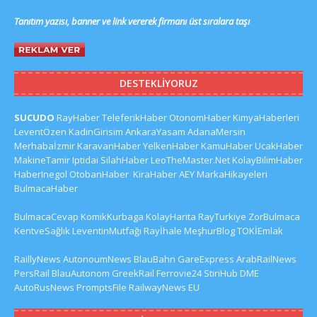
Tanıtım yazısı, banner ve link vererek firmanı üst sıralara taşı
DESTEKLIYORUZ
SUCUDO
RayHaber
TeleferikHaber
OtonomHaber
KimyaHaberleri
LeventÖzen
KadinGirisim
AnkaraYasam
AdanaMersin
Merhabaİzmir
KaravanHaber
YelkenHaber
KamuHaber
UcakHaber
MakineTamir
Iptidai
SilahHaber
LeoTheMaster.Net
KolayBilimHaber
HaberInegol
OtobanHaber
KiraHaber
AEY
MarkaHikayeleri
BulmacaHaber
BulmacaCevap
KomikKurbaga
KolayHarita
RayTurkiye
ZorBulmaca
KentveSağlık
LeventinMutfağı
Rayİhale
MeşhurBlog
TOKİEmlak
RaillyNews
AutonoumNews
BlauBahn
GareExpress
ArabRailNews
PersRail
BlauAutonom
GreekRail
Ferrovie24
StiriHub
DME
AutoRusNews
PromptsFile
RailwayNews EU