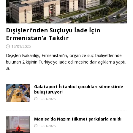
Dışişleri’nden Suçluyu İade İçin
Ermenistan’a Takdir
19/01/2025
Dışişleri Bakanlığı, Ermenistan’ın, organize suç faaliyetlerinde
bulunan 2 kişinin Türkiye’ye iade edilmesine dair açıklama yaptı.
🔺
Galataport İstanbul çocukları sömestirde
buluşturuyor!
19/01/2025
Manisa’da Nazım Hikmet şarkılarla anıldı
19/01/2025