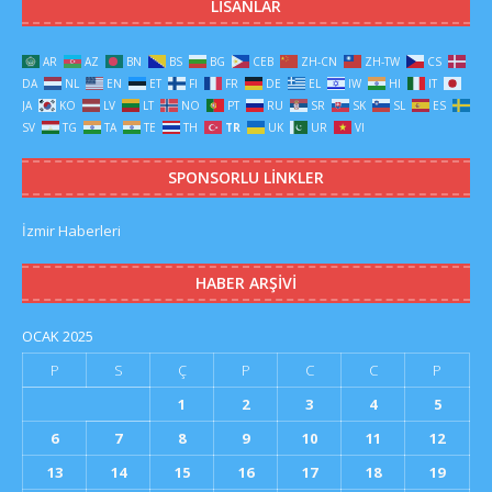
LISANLAR
AR
AZ
BN
BS
BG
CEB
ZH-CN
ZH-TW
CS
DA
NL
EN
ET
FI
FR
DE
EL
IW
HI
IT
JA
KO
LV
LT
NO
PT
RU
SR
SK
SL
ES
SV
TG
TA
TE
TH
TR
UK
UR
VI
SPONSORLU LINKLER
İzmir Haberleri
HABER ARŞIVI
OCAK 2025
P
S
Ç
P
C
C
P
1
2
3
4
5
6
7
8
9
10
11
12
13
14
15
16
17
18
19