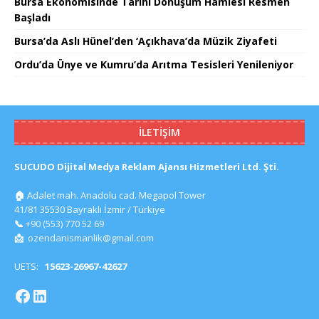
Bursa Ekonomisinde Tarihi Dönüşüm Hamlesi Resmen
Başladı
Bursa’da Aslı Hünel’den ‘Açıkhava’da Müzik Ziyafeti
Ordu’da Ünye ve Kumru’da Arıtma Tesisleri Yenileniyor
İLETIŞIM
SUCUDO Dijital Medya Reklam Ajansı Hizmetleri Ltd. Şti.
🏠
Adalet mah. Anadolu cad. Megapol Tower
41/81 35530 Bayraklı İzmir / Türkiye
📞
+90 (553) 770 52 69
📩
ozendanismanlik@gmail.com
UETS:
15623-26967-42627