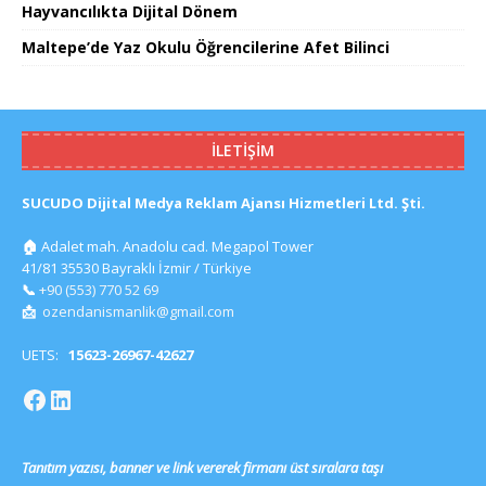
Hayvancılıkta Dijital Dönem
Maltepe’de Yaz Okulu Öğrencilerine Afet Bilinci
İLETIŞIM
SUCUDO Dijital Medya Reklam Ajansı Hizmetleri Ltd. Şti.
🏠
Adalet mah. Anadolu cad. Megapol Tower
41/81 35530 Bayraklı İzmir / Türkiye
📞
+90 (553) 770 52 69
📩
ozendanismanlik@gmail.com
UETS:
15623-26967-42627
Tanıtım yazısı, banner ve link vererek firmanı üst sıralara taşı