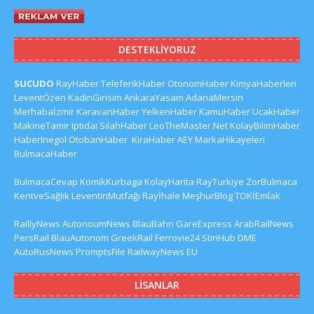
DESTEKLIYORUZ
SUCUDO
RayHaber
TeleferikHaber
OtonomHaber
KimyaHaberleri
LeventÖzen
KadinGirisim
AnkaraYasam
AdanaMersin
Merhabaİzmir
KaravanHaber
YelkenHaber
KamuHaber
UcakHaber
MakineTamir
Iptidai
SilahHaber
LeoTheMaster.Net
KolayBilimHaber
HaberInegol
OtobanHaber
KiraHaber
AEY
MarkaHikayeleri
BulmacaHaber
BulmacaCevap
KomikKurbaga
KolayHarita
RayTurkiye
ZorBulmaca
KentveSağlık
LeventinMutfağı
Rayİhale
MeşhurBlog
TOKİEmlak
RaillyNews
AutonoumNews
BlauBahn
GareExpress
ArabRailNews
PersRail
BlauAutonom
GreekRail
Ferrovie24
StiriHub
DME
AutoRusNews
PromptsFile
RailwayNews EU
LISANLAR