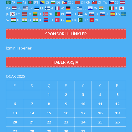
AR
AZ
BN
BS
BG
CEB
ZH-CN
ZH-TW
CS
DA
NL
EN
ET
FI
FR
DE
EL
IW
HI
IT
JA
KO
LV
LT
NO
PT
RU
SR
SK
SL
ES
SV
TG
TA
TE
TH
TR
UK
UR
VI
SPONSORLU LINKLER
İzmir Haberleri
HABER ARŞIVI
OCAK 2025
P
S
Ç
P
C
C
P
1
2
3
4
5
6
7
8
9
10
11
12
13
14
15
16
17
18
19
20
21
22
23
24
25
26
27
28
29
30
31