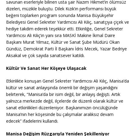
savunan eserleriyle bilinen usta şair Nazım Hikmet’in ölümsüz
dizeleri, müzikle buluştu. Dilek Kızık’ın performansı büyük
beğeni toplarken program sonunda Manisa Büyükşehir
Belediyesi Genel Sekreter Yardımcısı Ali Kılıç, sanatçıya çiçek ve
hediye takdim ederek teşekkür etti. Etkinliğe, Genel Sekreter
Yardımcısı Ali Kılıç’ın yanı sıra MASKİ Makine İkmal Daire
Başkanı Murat Yılmaz, Kültür ve Sanat Şube Müdürü Okan
Gündüz, Demokrat Parti İl Başkanı İdris Mecek, Yazar Bedriye
Aksakal ve çok sayıda sanatsever katıldı.
Kültür Ve Sanat Her Köşeye Ulaşacak
Etkinlikte konuşan Genel Sekreter Yardımcısı Ali Kılıç, Manisa’da
kültür ve sanat anlayışında önemli bir değişim yaşandığını
belirterek, “Manisa’da bir isim değil, bir anlayış değişti. Artık
yalnızca merkezde değil, ilçelerde de düzenli olarak kültür ve
sanat etkinlikleri düzenleniyor. Başkanımızın öncülüğünde
Manisa’nın her köşesinde bu çalışmalar aralıksız devam
edecek” ifadelerini kullandı.
Manisa Değişim Rüzgarıyla Yeniden Şekilleniyor