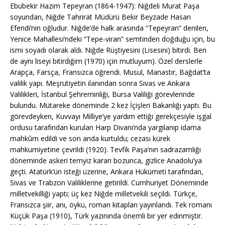
Ebubekir Hazım Tepeyran (1864-1947): Niğdeli Murat Paşa
soyundan, Niğde Tahrirat Müdürü Bekir Beyzade Hasan
Efendi’nin oğludur. Niğde’de halk arasında “Tepeyran” denilen,
Yenice Mahallesi’ndeki “Tepe-viran” semtinden doğduğu için, bu
ismi soyadı olarak aldı. Niğde Rüştiyesini (Lisesini) bitirdi. Ben
de aynı liseyi bitirdiğim (1970) için mutluyum). Özel derslerle
Arapça, Farsça, Fransızca öğrendi. Musul, Manastır, Bağdat’ta
valilik yapı. Meşrutiyetin ilanından sonra Sivas ve Ankara
Valilikleri, İstanbul Şehreminliği, Bursa Valiliği görevlerinde
bulundu. Mütareke döneminde 2 kez İçişleri Bakanlığı yaptı. Bu
görevdeyken, Kuvvayı Milliye’ye yardım ettiği gerekçesiyle işgal
ordusu tarafından kurulan Harp Divanı’nda yargılanıp idama
mahkûm edildi ve son anda kurtuldu; cezası kürek
mahkumiyetine çevrildi (1920). Tevfik Paşa’nın sadrazamlığı
döneminde askeri temyiz kararı bozunca, gizlice Anadolu’ya
geçti. Atatürk’ün isteği üzerine, Ankara Hükümeti tarafından,
Sivas ve Trabzon Valiliklerine getirildi. Cumhuriyet Döneminde
milletvekilliği yaptı; üç kez Niğde milletvekili seçildi. Türkçe,
Fransızca şiir, anı, öykü, roman kitapları yayınlandı. Tek romanı
Küçük Paşa (1910), Türk yazınında önemli bir yer edinmiştir.