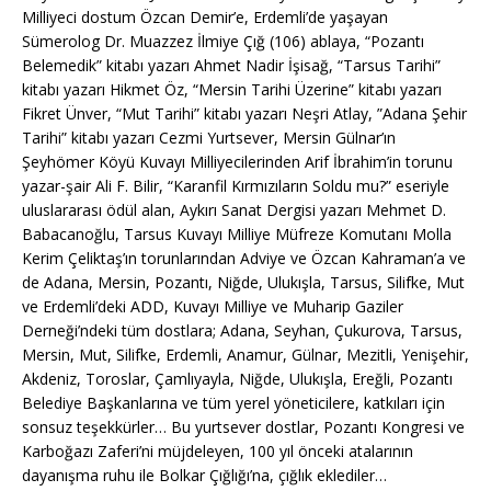
Milliyeci dostum Özcan Demir’e, Erdemli’de yaşayan
Sümerolog Dr. Muazzez İlmiye Çığ (106) ablaya, “Pozantı
Belemedik” kitabı yazarı Ahmet Nadir İşisağ, “Tarsus Tarihi”
kitabı yazarı Hikmet Öz, “Mersin Tarihi Üzerine” kitabı yazarı
Fikret Ünver, “Mut Tarihi” kitabı yazarı Neşri Atlay, ”Adana Şehir
Tarihi” kitabı yazarı Cezmi Yurtsever, Mersin Gülnar’ın
Şeyhömer Köyü Kuvayı Milliyecilerinden Arif İbrahim’in torunu
yazar-şair Ali F. Bilir, “Karanfil Kırmızıların Soldu mu?” eseriyle
uluslararası ödül alan, Aykırı Sanat Dergisi yazarı Mehmet D.
Babacanoğlu, Tarsus Kuvayı Milliye Müfreze Komutanı Molla
Kerim Çeliktaş’ın torunlarından Adviye ve Özcan Kahraman’a ve
de Adana, Mersin, Pozantı, Niğde, Ulukışla, Tarsus, Silifke, Mut
ve Erdemli’deki ADD, Kuvayı Milliye ve Muharip Gaziler
Derneği’ndeki tüm dostlara; Adana, Seyhan, Çukurova, Tarsus,
Mersin, Mut, Silifke, Erdemli, Anamur, Gülnar, Mezitli, Yenişehir,
Akdeniz, Toroslar, Çamlıyayla, Niğde, Ulukışla, Ereğli, Pozantı
Belediye Başkanlarına ve tüm yerel yöneticilere, katkıları için
sonsuz teşekkürler… Bu yurtsever dostlar, Pozantı Kongresi ve
Karboğazı Zaferi’ni müjdeleyen, 100 yıl önceki atalarının
dayanışma ruhu ile Bolkar Çığlığı’na, çığlık eklediler…