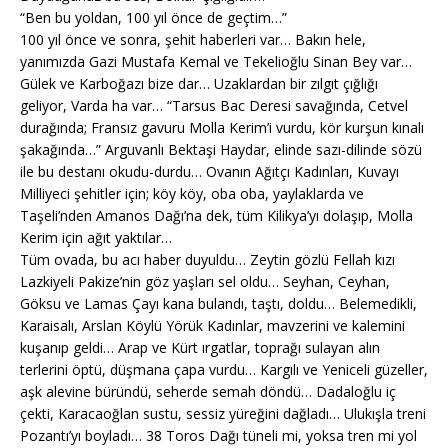
“Ben bu yoldan, 100 yıl önce de geçtim…”
100 yıl önce ve sonra, şehit haberleri var… Bakın hele,
yanımızda Gazi Mustafa Kemal ve Tekelioğlu Sinan Bey var…
Gülek ve Karboğazı bize dar… Uzaklardan bir zılgıt çığlığı
geliyor, Varda ha var… “Tarsus Bac Deresi savağında, Cetvel
durağında; Fransız gavuru Molla Kerim’i vurdu, kör kurşun kınalı
şakağında…” Arguvanlı Bektaşi Haydar, elinde sazı-dilinde sözü
ile bu destanı okudu-durdu… Ovanın Ağıtçı Kadınları, Kuvayı
Milliyeci şehitler için; köy köy, oba oba, yaylaklarda ve
Taşeli’nden Amanos Dağı’na dek, tüm Kilikya’yı dolaşıp, Molla
Kerim için ağıt yaktılar…
Tüm ovada, bu acı haber duyuldu… Zeytin gözlü Fellah kızı
Lazkiyeli Pakize’nin göz yaşları sel oldu… Seyhan, Ceyhan,
Göksu ve Lamas Çayı kana bulandı, taştı, doldu… Belemedikli,
Karaisalı, Arslan Köylü Yörük Kadınlar, mavzerini ve kalemini
kuşanıp geldi… Arap ve Kürt ırgatlar, toprağı sulayan alın
terlerini öptü, düşmana çapa vurdu… Kargılı ve Yeniceli güzeller,
aşk alevine büründü, seherde semah döndü… Dadaloğlu iç
çekti, Karacaoğlan sustu, sessiz yüreğini dağladı… Ulukışla treni
Pozantı’yı boyladı… 38 Toros Dağı tüneli mi, yoksa tren mi yol