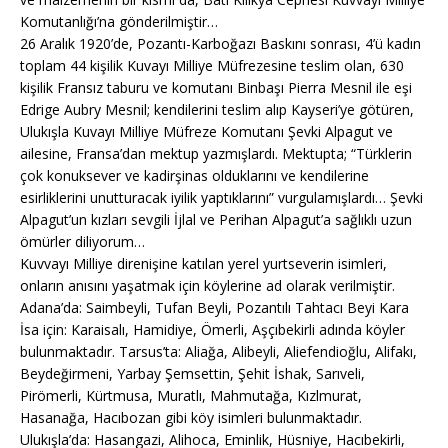
Komutanlığı’na gönderilmiştir…
26 Aralık 1920’de, Pozantı-Karboğazı Baskını sonrası, 4’ü kadın
toplam 44 kişilik Kuvayı Milliye Müfrezesine teslim olan, 630
kişilik Fransız taburu ve komutanı Binbaşı Pierra Mesnil ile eşi
Edrige Aubry Mesnil; kendilerini teslim alıp Kayseri’ye götüren,
Ulukışla Kuvayı Milliye Müfreze Komutanı Şevki Alpagut ve
ailesine, Fransa’dan mektup yazmışlardı. Mektupta; “Türklerin
çok konuksever ve kadirşinas olduklarını ve kendilerine
esirliklerini unutturacak iyilik yaptıklarını” vurgulamışlardı… Şevki
Alpagut’un kızları sevgili İjlal ve Perihan Alpagut’a sağlıklı uzun
ömürler diliyorum…
Kuvvayı Milliye direnişine katılan yerel yurtseverin isimleri,
onların anısını yaşatmak için köylerine ad olarak verilmiştir.
Adana’da: Saimbeyli, Tufan Beyli, Pozantılı Tahtacı Beyi Kara
İsa için: Karaisalı, Hamidiye, Ömerli, Aşçıbekirli adında köyler
bulunmaktadır. Tarsus’ta: Aliağa, Alibeyli, Aliefendioğlu, Alifakı,
Beydeğirmeni, Yarbay Şemsettin, Şehit İshak, Sarıveli,
Pirömerli, Kürtmusa, Muratlı, Mahmutağa, Kızlmurat,
Hasanağa, Hacıbozan gibi köy isimleri bulunmaktadır.
Ulukışla’da: Hasangazi, Alihoca, Eminlik, Hüsniye, Hacıbekirli,