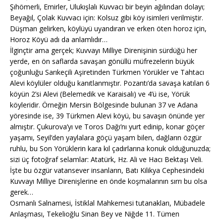
Şıhömerli, Emirler, Ulukışlalı Kuvvacı bir beyin ağılından dolayı;
Beyağıl, Çolak Kuvvacı için: Kolsuz gibi köy isimleri verilmiştir.
Düşman gelirken, köylüyü uyandıran ve erken öten horoz için,
Horoz Köyü adı da anlamlıdır…
İlginçtir ama gerçek; Kuvvayı Milliye Direnişinin sürdüğü her
yerde, en ön saflarda savaşan gönüllü müfrezelerin büyük
çoğunluğu Sarıkeçili Aşiretinden Türkmen Yörükler ve Tahtacı
Alevi köylüler olduğu kanıtlanmıştır. Pozantı’da savaşa katılan 6
köyün 2’si Alevi (Belemedik ve Karaisalı) ve 4’ü ise, Yörük
köyleridir. Örneğin Mersin Bölgesinde bulunan 37 ve Adana
yöresinde ise, 39 Türkmen Alevi köyü, bu savaşın önünde yer
almıştır. Çukurova’yı ve Toros Dağı’nı yurt edinip, konar göçer
yaşamı, Seyil’den yaylalara göçü yaşam bilen, dağların özgür
ruhlu, bu Son Yörüklerin kara kıl çadırlarına konuk olduğunuzda;
sizi üç fotoğraf selamlar: Atatürk, Hz. Ali ve Hacı Bektaşı Veli.
İşte bu özgür vatansever insanların, Batı Kilikya Cephesindeki
Kuvvayı Milliye Direnişlerine en önde koşmalarının sırrı bu olsa
gerek…
Osmanlı Salnamesi, İstiklal Mahkemesi tutanakları, Mübadele
Anlaşması, Tekelioğlu Sinan Bey ve Niğde 11. Tümen