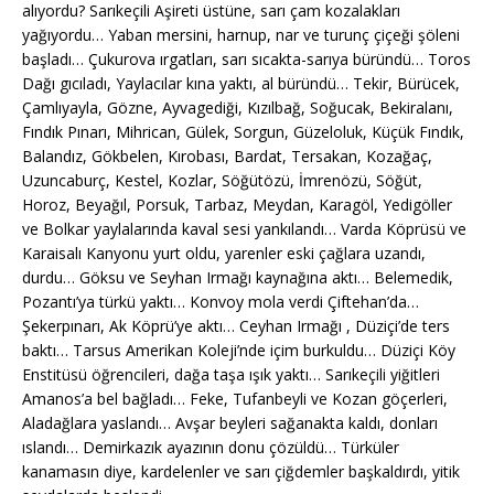
alıyordu? Sarıkeçili Aşireti üstüne, sarı çam kozalakları
yağıyordu… Yaban mersini, harnup, nar ve turunç çiçeği şöleni
başladı… Çukurova ırgatları, sarı sıcakta-sarıya büründü… Toros
Dağı gıcıladı, Yaylacılar kına yaktı, al büründü… Tekir, Bürücek,
Çamlıyayla, Gözne, Ayvagediği, Kızılbağ, Soğucak, Bekiralanı,
Fındık Pınarı, Mihrican, Gülek, Sorgun, Güzeloluk, Küçük Fındık,
Balandız, Gökbelen, Kırobası, Bardat, Tersakan, Kozağaç,
Uzuncaburç, Kestel, Kozlar, Söğütözü, İmrenözü, Söğüt,
Horoz, Beyağıl, Porsuk, Tarbaz, Meydan, Karagöl, Yedigöller
ve Bolkar yaylalarında kaval sesi yankılandı… Varda Köprüsü ve
Karaisalı Kanyonu yurt oldu, yarenler eski çağlara uzandı,
durdu… Göksu ve Seyhan Irmağı kaynağına aktı… Belemedik,
Pozantı’ya türkü yaktı… Konvoy mola verdi Çiftehan’da…
Şekerpınarı, Ak Köprü’ye aktı… Ceyhan Irmağı , Düziçi’de ters
baktı… Tarsus Amerikan Koleji’nde içim burkuldu… Düziçi Köy
Enstitüsü öğrencileri, dağa taşa ışık yaktı… Sarıkeçili yiğitleri
Amanos’a bel bağladı… Feke, Tufanbeyli ve Kozan göçerleri,
Aladağlara yaslandı… Avşar beyleri sağanakta kaldı, donları
ıslandı… Demirkazık ayazının donu çözüldü… Türküler
kanamasın diye, kardelenler ve sarı çiğdemler başkaldırdı, yitik