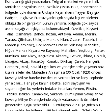
Komutanlığı gizli yazışmaları, Telgraf metinleri ve yerel halk
tanıklıkları doğrultusunda, özellikle (1918-1923) döneminde bu
bölgede; tıpkı dönemin Ulukışla Kaymakamı Tayyar Bey gibi
Padişah, İngiliz ve Fransız yanlısı çok sayıda kişi ve ailelerin
olduğu da bir gerçektir. Bunun yanısıra, bölgede çok sayıda
asker kaçağı ve eşkiya da bulunmaktaydı. Özellikle; Kayseri
Talas, Osmaniye, Bahçe, Kozan, Antakya, Adana, Mersin,
Tarsus, Çiftehan, Ulukışla Merkez, Kılan, Ovacık, Tabaklı, İlhan,
Maden (Hamidiye), Bor Merkez Orta ve Sokubaşı Mahallesi,
Niğde Merkez Kayardı ve Kayabaşı Mahallesi, Yeşilburç, Fertek,
Kumluca, Küçükköy, Keçikalesi, Aksaray, Gelveri, Ihlara, Gölcük,
Uluağaç, Aktaş, Hasaköy, Konaklı, Dikilitaş, Çarıklı, Hançerli,
Hamamlı, Misli, Kavuklu gibi köy ve yerleşkelerde yaşayan bazı
kişi ve aileler de; Mübadele Anlaşması (30 Ocak 1923) öncesi,
Kuvvayı Milliye hareketine destek vermediler ve karşı cephede
yer aldılar… Her şeye karşın elbette, adını saydığım ve
sayamadığım bu yerlerin fedakar insanları; Yemen, Filistin,
Trablus, Balkan, Çanakkale, Sakarya, Dumlupınar Savaşları ve
Kuvvayı Milliye Direnişlerinde büyük vatanseverlik örnekleri
gösterdiler. Çoğu şehit oldu… Kurtuluştan kuruluşa giden bu
kutsal yolda, bu bölgenin yiğitleri bilinmektedir… Gülekli Yörük