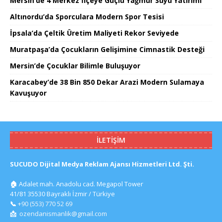
Mersin’de 4 Merkez İlçeye Güçlü Yağmur Suyu Yatırımı
Altınordu’da Sporculara Modern Spor Tesisi
İpsala’da Çeltik Üretim Maliyeti Rekor Seviyede
Muratpaşa’da Çocukların Gelişimine Cimnastik Desteği
Mersin’de Çocuklar Bilimle Buluşuyor
Karacabey’de 38 Bin 850 Dekar Arazi Modern Sulamaya
Kavuşuyor
İLETIŞIM
SUCUDO Dijital Medya Reklam Ajansı Hizmetleri Ltd. Şti.
🏠
Adalet mah. Anadolu cad. Megapol Tower
41/81 35530 Bayraklı İzmir / Türkiye
📞
+90 (553) 770 52 69
📩
ozendanismanlik@gmail.com