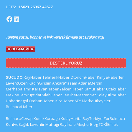
UETS:
15623-26967-42627
Tanıtım yazısı, banner ve link vererek firmanı üst sıralara taşı
DESTEKLIYORUZ
SUCUDO
RayHaber
TeleferikHaber
OtonomHaber
KimyaHaberleri
LeventÖzen
KadinGirisim
AnkaraYasam
AdanaMersin
Merhabaİzmir
KaravanHaber
YelkenHaber
KamuHaber
UcakHaber
MakineTamir
Iptidai
SilahHaber
LeoTheMaster.Net
KolayBilimHaber
HaberInegol
OtobanHaber
KiraHaber
AEY
MarkaHikayeleri
BulmacaHaber
BulmacaCevap
KomikKurbaga
KolayHarita
RayTurkiye
ZorBulmaca
KentveSağlık
LeventinMutfağı
Rayİhale
MeşhurBlog
TOKİEmlak