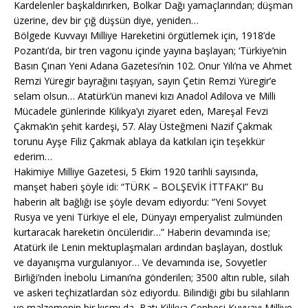
Kardelenler başkaldırırken, Bolkar Dağı yamaçlarından; düşman
üzerine, dev bir çığ düşsün diye, yeniden…
Bölgede Kuvvayı Milliye Hareketini örgütlemek için, 1918’de
Pozantı’da, bir tren vagonu içinde yayına başlayan; ‘Türkiye’nin
Basın Çınarı Yeni Adana Gazetesi’nin 102. Onur Yılı’na ve Ahmet
Remzi Yüregir bayrağını taşıyan, sayın Çetin Remzi Yüregir’e
selam olsun… Atatürk’ün manevi kızı Anadol Adilova ve Milli
Mücadele günlerinde Kilikya’yı ziyaret eden, Mareşal Fevzi
Çakmak’ın şehit kardeşi, 57. Alay Üsteğmeni Nazif Çakmak
torunu Ayşe Filiz Çakmak ablaya da katkıları için teşekkür
ederim…
Hakimiye Milliye Gazetesi, 5 Ekim 1920 tarihli sayısında,
manşet haberi şöyle idi: “TÜRK – BOLŞEVİK İTTFAKI” Bu
haberin alt bağlığı ise şöyle devam ediyordu: “Yeni Sovyet
Rusya ve yeni Türkiye el ele, Dünyayı emperyalist zulmünden
kurtaracak hareketin öncüleridir…” Haberin devamında ise;
Atatürk ile Lenin mektuplaşmaları ardından başlayan, dostluk
ve dayanışma vurgulanıyor… Ve devamında ise, Sovyetler
Birliği’nden İnebolu Limanı’na gönderilen; 3500 altın ruble, silah
ve askeri teçhizatlardan söz ediyordu. Bilindiği gibi bu silahların
ve malzemenin bir kısmı da, Batı Kilikya Cephesi Kuvvayı Milliye