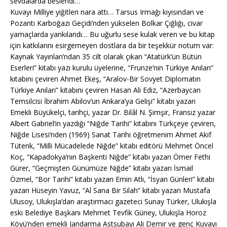
sevdalarda beslendi…
Kuvayı Milliye yiğitleri nara attı… Tarsus Irmağı kıyısından ve
Pozantı Karboğazı Geçidi’nden yükselen Bolkar Çığlığı, civar
yamaçlarda yankılandı… Bu uğurlu sese kulak veren ve bu kitap
için katkılarını esirgemeyen dostlara da bir teşekkür notum var:
Kaynak Yayınları’ndan 35 cilt olarak çıkan “Atatürk’ün Bütün
Eserleri” kitabı yazı kurulu üyelerine, “Frunze’nin Türkiye Anıları”
kitabını çeviren Ahmet Ekeş, “Aralov-Bir Sovyet Diplomatın
Türkiye Anıları” kitabını çeviren Hasan Ali Ediz, “Azerbaycan
Temsilcisi İbrahim Abilov’un Ankara’ya Gelişi” kitabı yazarı
Emekli Büyükelçi, tarihçi, yazar Dr. Bilâl N. Şimşir, Fransız yazar
Albert Gabriel’in yazdığı “Niğde Tarihi” kitabını Türkçeye çeviren,
Niğde Lisesi’nden (1969) Sanat Tarihi öğretmenim Ahmet Akif
Tütenk, “Milli Mücadelede Niğde” kitabı editörü Mehmet Öncel
Koç, “Kapadokya’nın Başkenti Niğde” kitabı yazarı Ömer Fethi
Gürer, “Geçmişten Günümüze Niğde” kitabı yazarı İsmail
Özmel, “Bor Tarihi” kitabı yazarı Emin Atlı, “İsyan Günleri” kitabı
yazarı Hüseyin Yavuz, “Al Sana Bir Silah” kitabı yazarı Mustafa
Ulusoy, Ulukışla’dan araştırmacı gazeteci Sunay Türker, Ulukışla
eski Belediye Başkanı Mehmet Tevfik Güney, Ulukışla Horoz
Köyü’nden emekli Jandarma Astsubayı Ali Demir ve genç Kuvayı