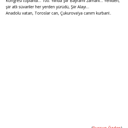
Kongresi toplandı… 100. Ylında Şiir Bayramı zamanı… Yeniden,
şiir atlı süvariler her yerden yürüdü, Şiir Alayı…
Anadolu vatan, Toroslar can, Çukurova’ya canım kurban!..
(
Dursun Özden
)