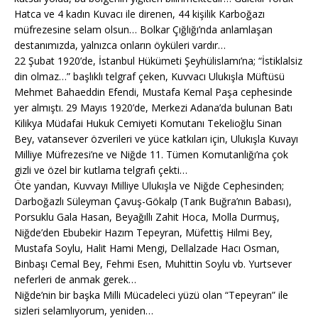
Hatca ve 4 kadın Kuvacı ile direnen, 44 kişilik Karboğazı
müfrezesine selam olsun… Bolkar Çığlığı’nda anlamlaşan
destanımızda, yalnızca onların öyküleri vardır…
22 Şubat 1920’de, İstanbul Hükümeti Şeyhülislamı’na; “İstiklalsiz
din olmaz…” başlıklı telgraf çeken, Kuvvacı Ulukışla Müftüsü
Mehmet Bahaeddin Efendi, Mustafa Kemal Paşa cephesinde
yer almıştı. 29 Mayıs 1920’de, Merkezi Adana’da bulunan Batı
Kilikya Müdafai Hukuk Cemiyeti Komutanı Tekelioğlu Sinan
Bey, vatansever özverileri ve yüce katkıları için, Ulukışla Kuvayı
Milliye Müfrezesi’ne ve Niğde 11. Tümen Komutanlığı’na çok
gizli ve özel bir kutlama telgrafı çekti…
Öte yandan, Kuvvayı Milliye Ulukışla ve Niğde Cephesinden;
Darboğazlı Süleyman Çavuş-Gökalp (Tarık Buğra’nın Babası),
Porsuklu Gala Hasan, Beyağıllı Zahit Hoca, Molla Durmuş,
Niğde’den Ebubekir Hazım Tepeyran, Müfettiş Hilmi Bey,
Mustafa Soylu, Halit Hami Mengi, Dellalzade Hacı Osman,
Binbaşı Cemal Bey, Fehmi Esen, Muhittin Soylu vb. Yurtsever
neferleri de anmak gerek…
Niğde’nin bir başka Milli Mücadeleci yüzü olan “Tepeyran” ile
sizleri selamlıyorum, yeniden…