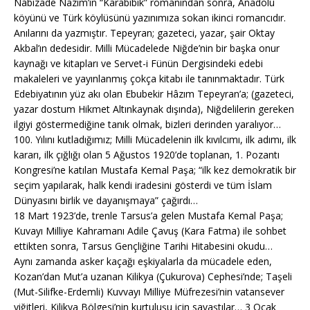
Nabizade Nazım’ın “Karabibik” romanından sonra, Anadolu
köyünü ve Türk köylüsünü yazınımıza sokan ikinci romancıdır.
Anılarını da yazmıştır. Tepeyran; gazeteci, yazar, şair Oktay
Akbal’ın dedesidir. Milli Mücadelede Niğde’nin bir başka onur
kaynağı ve kitapları ve Servet-i Fünün Dergisindeki edebi
makaleleri ve yayınlanmış çokça kitabı ile tanınmaktadır. Türk
Edebiyatının yüz akı olan Ebubekir Hâzım Tepeyran’a; (gazeteci,
yazar dostum Hikmet Altınkaynak dışında), Niğdelilerin gereken
ilgiyi göstermediğine tanık olmak, bizleri derinden yaralıyor…
100. Yılını kutladığımız; Milli Mücadelenin ilk kıvılcımı, ilk adımı, ilk
kararı, ilk çığlığı olan 5 Ağustos 1920’de toplanan, 1. Pozantı
Kongresi’ne katılan Mustafa Kemal Paşa; “ilk kez demokratik bir
seçim yapılarak, halk kendi iradesini gösterdi ve tüm İslam
Dünyasını birlik ve dayanışmaya” çağırdı…
18 Mart 1923’de, trenle Tarsus’a gelen Mustafa Kemal Paşa;
Kuvayı Milliye Kahramanı Adile Çavuş (Kara Fatma) ile sohbet
ettikten sonra, Tarsus Gençliğine Tarihi Hitabesini okudu…
Aynı zamanda asker kaçağı eşkiyalarla da mücadele eden,
Kozan’dan Mut’a uzanan Kilikya (Çukurova) Cephesi’nde; Taşeli
(Mut-Silifke-Erdemli) Kuvvayı Milliye Müfrezesi’nin vatansever
yiğitleri, Kilikya Bölgesi’nin kurtuluşu için savaştılar… 3 Ocak