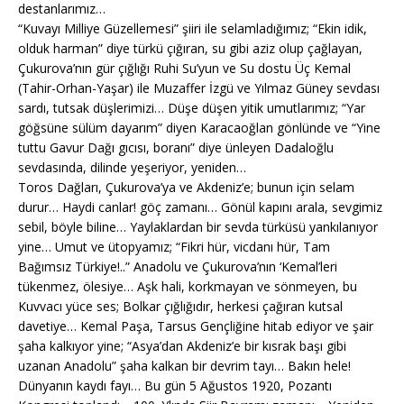
destanlarımız…
“Kuvayı Milliye Güzellemesi” şiiri ile selamladığımız; “Ekin idik,
olduk harman” diye türkü çığıran, su gibi aziz olup çağlayan,
Çukurova’nın gür çığlığı Ruhi Su’yun ve Su dostu Üç Kemal
(Tahir-Orhan-Yaşar) ile Muzaffer İzgü ve Yılmaz Güney sevdası
sardı, tutsak düşlerimizi… Düşe düşen yitik umutlarımız; “Yar
göğsüne sülüm dayarım” diyen Karacaoğlan gönlünde ve “Yine
tuttu Gavur Dağı gıcısı, boranı” diye ünleyen Dadaloğlu
sevdasında, dilinde yeşeriyor, yeniden…
Toros Dağları, Çukurova’ya ve Akdeniz’e; bunun için selam
durur… Haydi canlar! göç zamanı… Gönül kapını arala, sevgimiz
sebil, böyle biline… Yaylaklardan bir sevda türküsü yankılanıyor
yine… Umut ve ütopyamız; “Fikri hür, vicdanı hür, Tam
Bağımsız Türkiye!..” Anadolu ve Çukurova’nın ‘Kemal’leri
tükenmez, ölesiye… Aşk hali, korkmayan ve sönmeyen, bu
Kuvvacı yüce ses; Bolkar çığlığıdır, herkesi çağıran kutsal
davetiye… Kemal Paşa, Tarsus Gençliğine hitab ediyor ve şair
şaha kalkıyor yine; “Asya’dan Akdeniz’e bir kısrak başı gibi
uzanan Anadolu” şaha kalkan bir devrim tayı… Bakın hele!
Dünyanın kaydı fayı… Bu gün 5 Ağustos 1920, Pozantı