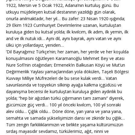
1922, Mersin ve 5 Ocak 1922, Adana’nın kurtuluş günü. Bu
utkuyu müjdeleyen kutsal destanının yazıldığı gün olarak,
onurla anılmaktadır, her yıl… Bu zafer: 23 Nisan 1920 ışığında;
29 Ekim 1923 Cumhuriyet Devrimlerine uzanan, kurtuluştan
kuruluşa giden bu kutsal yolda; ilk kıvılcım, ilk adım, ilk yemin, ilk
and ve ilk nutuk idi… Aynı dil, aynı bayrak, aynı vatan ve aynı
ülkü için yollardayız, yeniden…
’Dil Bayrağımız Türkçe’nin; her zaman, her yerde ve her koşulda
konuşulmasını öğütleyen Karamanoğlu Mehmet Bey ve atası
Nure Sofi’nin otağından; Ermenek’in Balkusan Köyü ve Mut’un
Değirmenlik Yaylası yamaçlarından yola dökülen, Taşeli Bölgesi
Kuvvayı Milliye Müfrezeleri de bu sese kulak verdi… Vatan
savunlasında ve topyekün silkinip ayağa kalkma içgüdüsü ve
dayanışma becerisi ile kurtuluştan kuruluşa giden aydınlık bu
yolda; “hep bir ağızdan türkü çığırmanın tam zamanı” diyerek,
gücümüze güç verdi… 100 yıl önceki kıvılcım, 100 yıl sonraki
alev oldu… Çığlık oldu… Döne döne, yan yana ve yana yana,
semahta ve samada yükselişimizin dansı ve zikiridir bu çığlık…
Tüm zengin farklılıklarımızın ve birlikte yaşama kültürümüzün
sırdaş mayasıdır sevdamız, türkülerimiz, ağıt, ninni ve