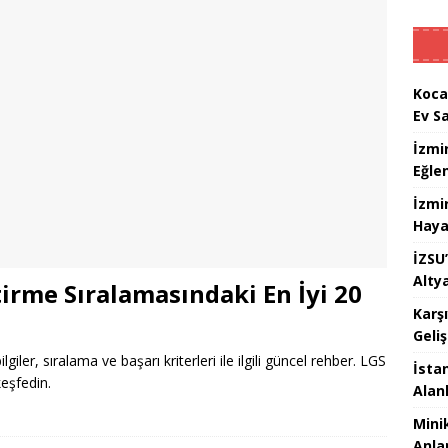
Koca
Ev S
İzmi
Eğle
İzmi
Haya
İZSU’
Alty
irme Sıralamasındaki En İyi 20
Karş
Geli
lgiler, sıralama ve başarı kriterleri ile ilgili güncel rehber. LGS
İstan
keşfedin.
Alan
Mini
Anlam