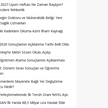
-2027 Uyum Haftası Ne Zaman Başlıyor?
cilere Rehberlik
eğin Doktoru ve Mühendislik Birliği: Yeni
 Sağlık Uzmanları
lı Kadınların Okuma Azmi İlham Kaynağı
026 Sonuçlarının Açıklanma Tarihi Belli Oldu
ntep’te Metin Sözen Okulu Açılışı
i Öğretmen Atama Sonuçlarının Açıklanması
3. Dönem Sınav Sonuçları ve Öğrenme
ri
menlerin Mazerete Bağlı Yer Değiştirme
cu Nedir?
erleştirmelerinde İlk Tercih Oranı %93’ü Aştı
AN İlk Yarıda 88,5 Milyar Lira Hasılat Elde