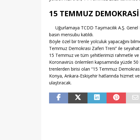
[ 06/08/2026 ]
DGS 2026
15 TEMMUZ DEMOKRASİ 
[ 06/08/2026 ]
Gaziante
[ 06/08/2026 ]
İl İçi Ö
Uğurlamaya TCDD Taşımacılık A.Ş. Genel Mü
[ 06/08/2026 ]
AÖL 3. 
basın mensubu katıldı.
Böyle özel bir trenle yolculuk yapacağını bilm
[ 06/08/2026 ]
Öğretmen
Temmuz Demokrasi Zaferi Treni” ile seyahat e
[ 06/08/2026 ]
LGS Yerl
15 Temmuz ve tüm şehitlerimizi rahmetle ve mi
Koronavirüs önlemleri kapsamında yüzde 50 k
[ 06/08/2026 ]
ASELSAN İ
trenlerden birisi olan “15 Temmuz Demokrasi Z
Konya, Ankara-Eskişehir hatlarında hizmet ve
[ 06/08/2026 ]
MEB Öğre
ulaştıracak.
[ 06/08/2026 ]
Ankara’d
MANŞET
[ 06/08/2026 ]
MEB ve T
Gerçekleştirdi
EĞITI