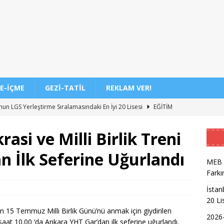
E-İÇME
GEZI-TATIL
REKLAM VER!
’nun LGS Yerleştirme Sıralamasındaki En İyi 20 Lisesi
EĞITIM
7 Üniversite Kayıt Tarihleri ve Detayları
EĞITIM
i ve Milli Birlik Treni
7 Uyum Haftası Ne Zaman Başlıyor? Öğrencilere Rehberlik
 İlk Seferine Uğurlandı
MEB v
Farkı
n Doktoru ve Mühendislik Birliği: Yeni Nesil Sağlık Uzmanları
İstan
20 Li
Kadınların Okuma Azmi İlham Kaynağı Oldu
EĞITIM
15 Temmuz Milli Birlik Günü’nü anmak için giydirilen
2026-
aat 10.00 ‘da Ankara YHT Gar’dan ilk seferine uğurlandı.