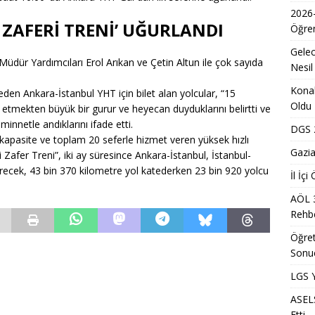
 Sonuçlarının Açıklanma Tarihi Belli Oldu
EĞITIM
2026
ZAFERİ TRENİ’ UĞURLANDI
p’te Metin Sözen Okulu Açılışı
EĞITIM
Öğren
ğretmen Atama Sonuçlarının Açıklanması
EĞITIM
Gelec
dür Yardımcıları Erol Arıkan ve Çetin Altun ile çok sayıda
Nesil
Dönem Sınav Sonuçları ve Öğrenme Rehberi
EĞITIM
Konak
eden Ankara-İstanbul YHT için bilet alan yolcular, “15
lerin Mazerete Bağlı Yer Değiştirme Sonucu Nedir?
EĞITIM
Oldu
tmekten büyük bir gurur ve heyecan duyduklarını belirtti ve
eştirmelerinde İlk Tercih Oranı %93’ü Aştı
EĞITIM
nnetle andıklarını ifade etti.
DGS 2
apasite ve toplam 20 seferle hizmet veren yüksek hızlı
lk Yarıda 88,5 Milyar Lira Hasılat Elde Etti
MANŞET
Gazia
afer Treni”, iki ay süresince Ankara-İstanbul, İstanbul-
recek, 43 bin 370 kilometre yol katederken 23 bin 920 yolcu
nci Yerleştirme Kılavuzu Güncellemeleri ve Detaylar
EĞITIM
İl İç
a Mevsimlik Tarım Çalışanlarına Sağlık ve Kültür Desteği Programı
AÖL 
Rehbe
Öğret
ürk Kızılay Çocuklara Yönelik Afet Farkındalık Çalıştayını
Sonu
M
LGS Y
ASELS
Etti