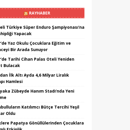
RAYHABER
eli Türkiye Süper Enduro Şampiyonası’na
ahipliği Yapacak
r’de Yaz Okulu Çocuklara Eğitim ve
nceyi Bir Arada Sunuyor
r’de Tarihi Cihan Palas Oteli Yeniden
t Bulacak
dan İlk Altı Ayda 4,6 Milyar Liralık
apı Hamlesi
ıyaka Zübeyde Hanım Stadı’nda Yeni
şme
bulluların Katılımcı Bütçe Tercihi Yeşil
lar Oldu
klere Papatya Gönüllülerinden Çocuklara
lı Etkinlik