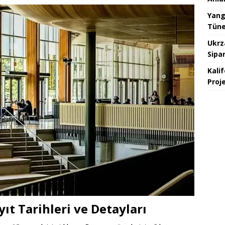
Yang
Tünel
Ukrz
Sipar
Kali
Proje
ıt Tarihleri ve Detayları