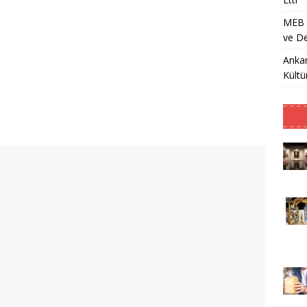
MEB Ö
ve De
Ankar
Kültü