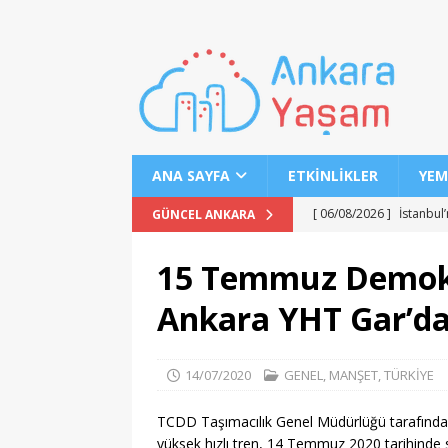
ANA SAYFA
ETKINLIKLER
YEM
[ 06/08/2026 ]
İstanbul
GÜNCEL ANKARA
[ 06/08/2026 ]
2026-202
15 Temmuz Demokras
[ 06/08/2026 ]
2026-202
Ankara YHT Gar’dan
EĞITIM
[ 06/08/2026 ]
Geleceği
14/07/2020
GENEL
,
MANŞET
,
TÜRKİYE
EĞITIM
[ 06/08/2026 ]
Konaklı 
TCDD Taşımacılık Genel Müdürlüğü tarafından 
yüksek hızlı tren, 14 Temmuz 2020 tarihinde s