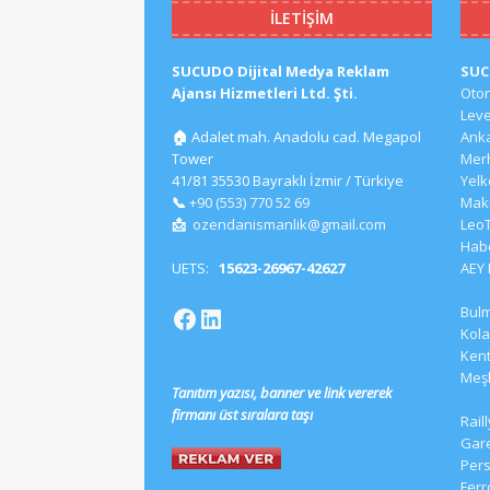
İLETIŞIM
SUCUDO Dijital Medya Reklam
SU
Ajansı Hizmetleri Ltd. Şti.
Oto
Lev
🏠
Adalet mah. Anadolu cad. Megapol
Ank
Tower
Mer
41/81 35530 Bayraklı İzmir / Türkiye
Yel
📞
+90 (553) 770 52 69
Mak
📩
ozendanismanlik@gmail.com
Leo
Hab
UETS:
15623-26967-42627
AEY
Bul
Kola
Kent
Meş
Tanıtım yazısı, banner ve link vererek
firmanı üst sıralara taşı
Rail
Gar
Pers
Ferr