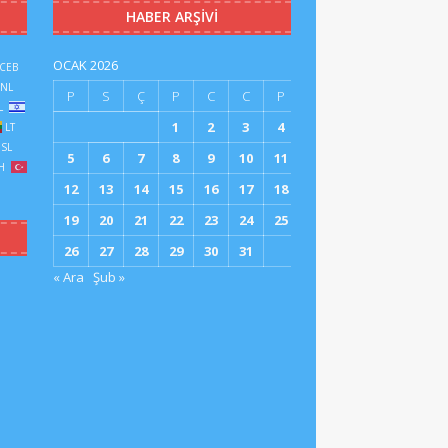
HABER ARŞIVI
OCAK 2026
CEB
NL
P
S
Ç
P
C
C
P
L
1
2
3
4
LT
SL
5
6
7
8
9
10
11
H
12
13
14
15
16
17
18
19
20
21
22
23
24
25
26
27
28
29
30
31
« Ara
Şub »