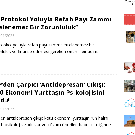
Gerçe
 Protokol Yoluyla Refah Payı Zammı
elenemez Bir Zorunluluk”
/01/2026
otokol yoluyla refah payı zammı: ertelenemez bir
lülük ve finanse edilmesi gereken önemli bir adım.
’den Çarpıcı ‘Antidepresan’ Çıkışı:
ü Ekonomi Yurttaşın Psikolojisini
du!
/01/2026
en antidepresan çıkışı: kötü ekonomi yurttaşın ruh halini
di; psikolojik zorluklar ve çözüm önerileri haber niteliğinde.