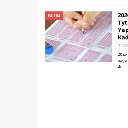
202
EĞITIM
Tyt
Yap
Kad
22
2026 
başvu
🔺