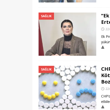
”Ek
SAĞLIK
Ert
22
Ek Pr
yüküm
🔺
CHP
SAĞLIK
Köt
Boz
22
CHP’d
etkile
🔺