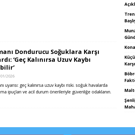
Açık
Tren
Başlı
Munz
Günd
Konak
anı Dondurucu Soğuklara Karşı
Küçü
rdı: ‘Geç Kalınırsa Uzuv Kaybı
Karş
bilir’
Böbr
/01/2026
Fakt
ı uyarısı: geç kalınırsa uzuv kaybı riski. soğuk havalarda
Malt
ma ipuçları ve acil durum önerileriyle güvenliğe odaklanın.
Şenl
Maha