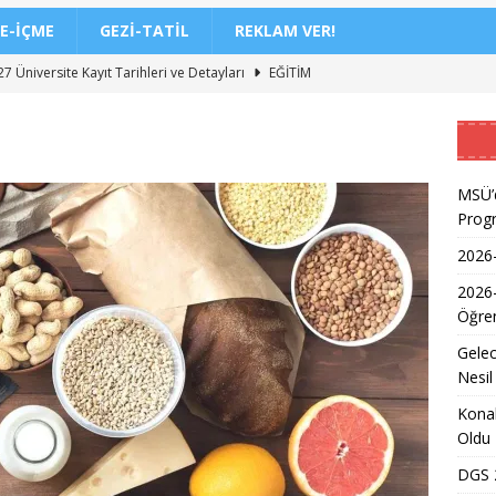
E-İÇME
GEZI-TATIL
REKLAM VER!
7 Üniversite Kayıt Tarihleri ve Detayları
EĞITIM
7 Uyum Haftası Ne Zaman Başlıyor? Öğrencilere Rehberlik
n Doktoru ve Mühendislik Birliği: Yeni Nesil Sağlık Uzmanları
MSÜ’d
Prog
2026-
Kadınların Okuma Azmi İlham Kaynağı Oldu
EĞITIM
2026
 Sonuçlarının Açıklanma Tarihi Belli Oldu
EĞITIM
Öğren
ğretmen Atama Sonuçlarının Açıklanması
EĞITIM
Gelec
Dönem Sınav Sonuçları ve Öğrenme Rehberi
EĞITIM
Nesil
lerin Mazerete Bağlı Yer Değiştirme Sonucu Nedir?
EĞITIM
Konak
Oldu
lk Yarıda 88,5 Milyar Lira Hasılat Elde Etti
MANŞET
DGS 2
nci Yerleştirme Kılavuzu Güncellemeleri ve Detaylar
EĞITIM