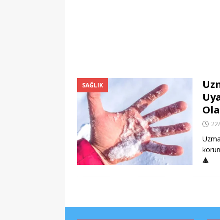
Uzm
SAĞLIK
Uya
Ola
22
Uzman
korun
🔺