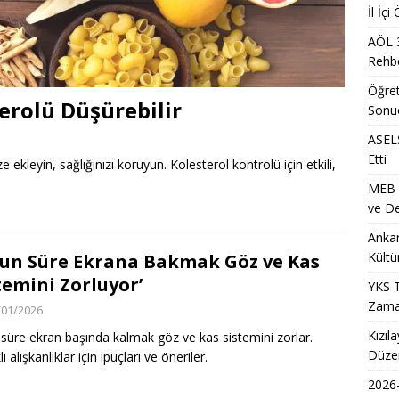
İl İç
a Mevsimlik Tarım Çalışanlarına Sağlık ve Kültür Desteği Programı
AÖL 
Rehbe
ih Sonuçlarının Açıklanma Tarihi Ne Zaman?
EĞITIM
Öğret
terolü Düşürebilir
Sonu
Metro İstasyonu Yakında Geçici Yaya Düzenlemesi Olarak
ASELS
ET
Etti
ze ekleyin, sağlığınızı koruyun. Kolesterol kontrolü için etkili,
S/2 Sınavı Ne Zaman ve Saat Kaçta Gerçekleştirilecek?
EĞITIM
MEB Ö
eleceğin Astsubayları için Yoğun Eğitim Programı
EĞITIM
ve De
Ankar
Kültü
un Süre Ekrana Bakmak Göz ve Kas
temini Zorluyor’
YKS T
Zama
/01/2026
Kızıl
süre ekran başında kalmak göz ve kas sistemini zorlar.
Düzen
lı alışkanlıklar için ipuçları ve öneriler.
2026