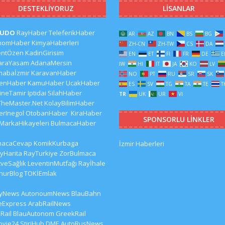
DESTEKLIYORUZ
LISANLAR
CUDO
RayHaber
TeleferikHaber
AR
AZ
BN
BS
BG
nomHaber
KimyaHaberleri
ZH-CN
ZH-TW
CS
DA
entÖzen
KadinGirisim
EN
ET
FI
FR
DE
E
araYasam
AdanaMersin
IW
HI
IT
JA
KO
LV
habaİzmir
KaravanHaber
NO
PT
RU
SR
SK
kenHaber
KamuHaber
UcakHaber
ES
SV
TG
TA
TE
T
ineTamir
Iptidai
SilahHaber
TR
UK
UR
VI
TheMaster.Net
KolayBilimHaber
erInegol
OtobanHaber
KiraHaber
SPONSORLU LINKLER
MarkaHikayeleri
BulmacaHaber
macaCevap
KomikKurbaga
İzmir Haberleri
yHarita
RayTurkiye
ZorBulmaca
veSağlık
LeventinMutfağı
Rayİhale
hurBlog
TOKİEmlak
lyNews
AutonoumNews
BlauBahn
eExpress
ArabRailNews
Rail
BlauAutonom
GreekRail
ovie24
StiriHub
DME
AutoRusNews