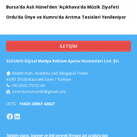
Bursa’da Aslı Hünel’den ‘Açıkhava’da Müzik Ziyafeti
Ordu’da Ünye ve Kumru’da Arıtma Tesisleri Yenileniyor
İLETIŞIM
SUCUDO Dijital Medya Reklam Ajansı Hizmetleri Ltd. Şti.
🏠
Adalet mah. Anadolu cad. Megapol Tower
41/81 35530 Bayraklı İzmir / Türkiye
📞
+90 (553) 770 52 69
📩
ozendanismanlik@gmail.com
UETS:
15623-26967-42627
Tanıtım yazısı, banner ve link vererek firmanı üst sıralara taşı