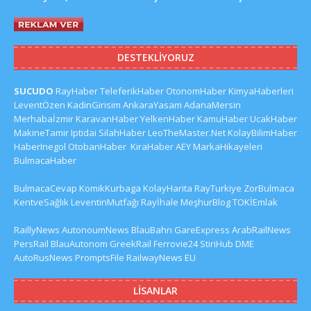
DESTEKLIYORUZ
SUCUDO
RayHaber
TeleferikHaber
OtonomHaber
KimyaHaberleri
LeventÖzen
KadinGirisim
AnkaraYasam
AdanaMersin
Merhabaİzmir
KaravanHaber
YelkenHaber
KamuHaber
UcakHaber
MakineTamir
Iptidai
SilahHaber
LeoTheMaster.Net
KolayBilimHaber
HaberInegol
OtobanHaber
KiraHaber
AEY
MarkaHikayeleri
BulmacaHaber
BulmacaCevap
KomikKurbaga
KolayHarita
RayTurkiye
ZorBulmaca
KentveSağlık
LeventinMutfağı
Rayİhale
MeşhurBlog
TOKİEmlak
RaillyNews
AutonoumNews
BlauBahn
GareExpress
ArabRailNews
PersRail
BlauAutonom
GreekRail
Ferrovie24
StiriHub
DME
AutoRusNews
PromptsFile
RailwayNews EU
LISANLAR