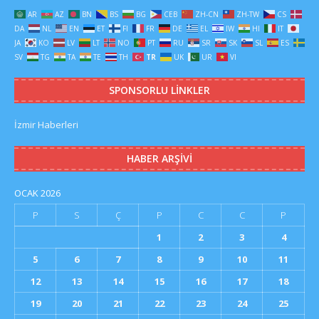
AR
AZ
BN
BS
BG
CEB
ZH-CN
ZH-TW
CS
DA
NL
EN
ET
FI
FR
DE
EL
IW
HI
IT
JA
KO
LV
LT
NO
PT
RU
SR
SK
SL
ES
SV
TG
TA
TE
TH
TR
UK
UR
VI
SPONSORLU LINKLER
İzmir Haberleri
HABER ARŞIVI
OCAK 2026
P
S
Ç
P
C
C
P
1
2
3
4
5
6
7
8
9
10
11
12
13
14
15
16
17
18
19
20
21
22
23
24
25