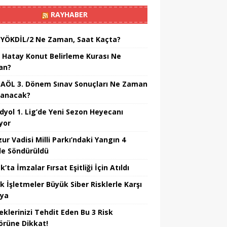
RAYHABER
 YÖKDİL/2 Ne Zaman, Saat Kaçta?
 Hatay Konut Belirleme Kurası Ne
an?
 AÖL 3. Dönem Sınav Sonuçları Ne Zaman
lanacak?
dyol 1. Lig’de Yeni Sezon Heyecanı
yor
ur Vadisi Milli Parkı’ndaki Yangın 4
e Söndürüldü
’ta İmzalar Fırsat Eşitliği İçin Atıldı
k İşletmeler Büyük Siber Risklerle Karşı
ıya
eklerinizi Tehdit Eden Bu 3 Risk
örüne Dikkat!