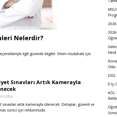
Tarih
Kadınların Okuma Azmi İlham Kaynağı Oldu
EĞITIM
MSÜ’d
Prog
 Sonuçlarının Açıklanma Tarihi Belli Oldu
EĞITIM
2026-
ğretmen Atama Sonuçlarının Açıklanması
EĞITIM
2026
Dönem Sınav Sonuçları ve Öğrenme Rehberi
EĞITIM
leri Nelerdir?
Öğren
lerin Mazerete Bağlı Yer Değiştirme Sonucu Nedir?
EĞITIM
Gelec
Yaz Okulu Öğrencilerine Yönelik Afet Bilinci Eğitimleri
EĞITIM
Nesil
seçenekleriyle ilgili güvenilir bilgiler. Erken müdahale için
Konak
Oldu
DGS 2
iyet Sınavları Artık Kamerayla
İl İç
enecek
AÖL 
/01/2026
Rehbe
et sınavları artık kamerayla izlenecek. Detaylar, güvenli ve
Öğret
ınav süreci için rehberinizde.
Sonu