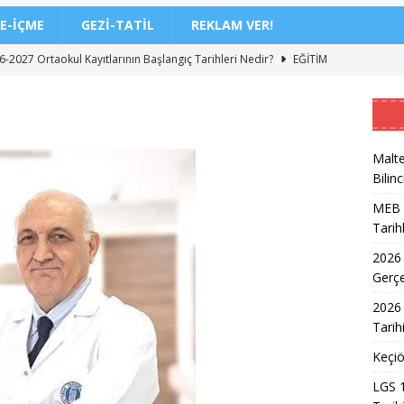
E-İÇME
GEZI-TATIL
REKLAM VER!
-2027 Ortaokul Kayıtlarının Başlangıç Tarihleri Nedir?
EĞITIM
DİL/2 Sınavı Ne Zaman ve Saat Kaçta Gerçekleşecek?
EĞITIM
 3. Dönem Sınav Sonuçları Açıklama Tarihi Belirlendi mi?
Malte
Bilinc
de Aileler İçin Etkili Ebeveynlik Eğitimi
EĞITIM
MEB 2
akil Sonuçları 2026 Takvimi ve Açıklanma Tarihi
EĞITIM
Tarih
eleceğin Astsubayları için Yoğun Eğitim Programı
EĞITIM
2026
7 Üniversite Kayıt Tarihleri ve Detayları
EĞITIM
Gerç
7 Uyum Haftası Ne Zaman Başlıyor? Öğrencilere Rehberlik
2026 
Tarih
Keçiö
n Doktoru ve Mühendislik Birliği: Yeni Nesil Sağlık Uzmanları
LGS 1