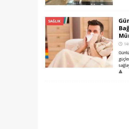
Gün
SAĞLIK
Bağ
Mü
14
Günlük
güçle
sağla
🔺