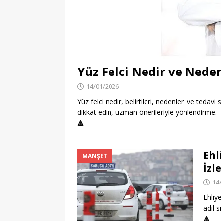
[ 06/08/2026 ]
Konaklı 
[ 06/08/2026 ]
DGS 2026
[ 06/08/2026 ]
İl İçi Ö
[ 06/08/2026 ]
AÖL 3. 
Yüz Felci Nedir ve Neden
[ 06/08/2026 ]
Öğretmen
14/01/2026
[ 07/08/2026 ]
Maltepe 
Yüz felci nedir, belirtileri, nedenleri ve tedavi 
dikkat edin, uzman önerileriyle yönlendirme.
🔺
Ehl
MANŞET
İzl
14
Ehliy
adil s
🔺