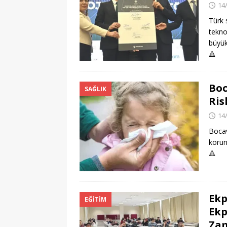
14
Türk 
tekno
büyük
🔺
Boc
SAĞLIK
Ris
14
Bocavi
korun
🔺
Ekp
EĞITIM
Ekp
Za