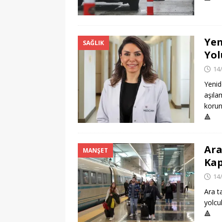
Yen
SAĞLIK
Yol
14
Yenid
aşıla
korun
🔺
Ara
MANŞET
Kap
14
Ara ta
yolcul
🔺