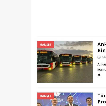
Ank
MANŞET
Rin
14
Ankar
konfor
🔺
Tür
MANŞET
Pro