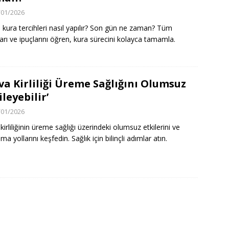
/01/2026
 kura tercihleri nasıl yapılır? Son gün ne zaman? Tüm
arı ve ipuçlarını öğren, kura sürecini kolayca tamamla.
va Kirliliği Üreme Sağlığını Olumsuz
ileyebilir’
/01/2026
kirliliğinin üreme sağlığı üzerindeki olumsuz etkilerini ve
a yollarını keşfedin. Sağlık için bilinçli adımlar atın.