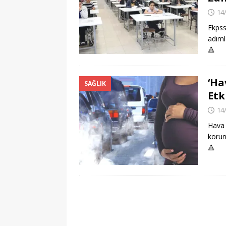
14
Ekpss
adıml
🔺
‘Ha
SAĞLIK
Etk
14
Hava 
korunm
🔺