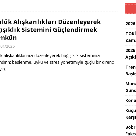
lük Alışkanlıkları Düzenleyerek
2026
ışıklık Sistemini Güçlendirmek
TOKİ
mkün
Zam
/01/2026
2026
 alışkanlıklarınızı düzenleyerek bağışıklık sisteminizi
Açık
ndirin: beslenme, uyku ve stres yönetimiyle güçlü bir direnç
Tren
yın.
Başlı
Munz
Günd
Konak
Küçü
Karş
Böbr
Fakt