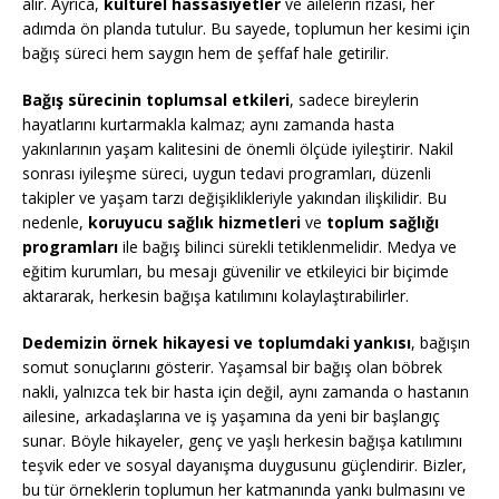
alır. Ayrıca,
kültürel hassasiyetler
ve ailelerin rızası, her
adımda ön planda tutulur. Bu sayede, toplumun her kesimi için
bağış süreci hem saygın hem de şeffaf hale getirilir.
Bağış sürecinin toplumsal etkileri
, sadece bireylerin
hayatlarını kurtarmakla kalmaz; aynı zamanda hasta
yakınlarının yaşam kalitesini de önemli ölçüde iyileştirir. Nakil
sonrası iyileşme süreci, uygun tedavi programları, düzenli
takipler ve yaşam tarzı değişiklikleriyle yakından ilişkilidir. Bu
nedenle,
koruyucu sağlık hizmetleri
ve
toplum sağlığı
programları
ile bağış bilinci sürekli tetiklenmelidir. Medya ve
eğitim kurumları, bu mesajı güvenilir ve etkileyici bir biçimde
aktararak, herkesin bağışa katılımını kolaylaştırabilirler.
Dedemizin örnek hikayesi ve toplumdaki yankısı
, bağışın
somut sonuçlarını gösterir. Yaşamsal bir bağış olan böbrek
nakli, yalnızca tek bir hasta için değil, aynı zamanda o hastanın
ailesine, arkadaşlarına ve iş yaşamına da yeni bir başlangıç
sunar. Böyle hikayeler, genç ve yaşlı herkesin bağışa katılımını
teşvik eder ve sosyal dayanışma duygusunu güçlendirir. Bizler,
bu tür örneklerin toplumun her katmanında yankı bulmasını ve