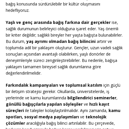
bağış konusunda sürdürülebilir bir kültür oluşmasını
hedefliyoruz.
Yaşlı ve genç arasında bağış farkına dair gerçekler
ise,
sağlık durumunun belirleyici olduğuna işaret eder. Yaş önemli
bir kriter değildir; sağlıklı bireyler her yaşta bağışta bulunabilirler.
Bu durum,
yaş ayrımı olmadan bağış bilincini
artırır ve
toplumda adil bir yaklaşım oluşturur. Gençler, uzun vadeli sağlık
sonuçları açısından avantajlı olabilirken, yaşlı donörler de
deneyimleriyle süreci zenginleştirebilirler. Bu nedenle, bağışa
yaklaşım tamamen bireysel sağlık durumlarına göre
değerlendirilmelidir.
Farkındalık kampanyaları ve toplumsal katılım
için güçlü
bir iletişim stratejisi gerekir. Okullarda, üniversitelerde, iş
yerlerinde ve kamu kurumlarında
bilgilendirici seminerler
,
gönüllü bağışçılarla yapılan söyleşiler
ve
hızlı kayıt
süreçleri
ile talepler kolaylaştırılmalıdır. Aynı zamanda,
kamu
spotları, sosyal medya paylaşımları
ve
teknolojik
çözümler
aracılığıyla bağış bilinci artırılabilir. Bu çerçevede,