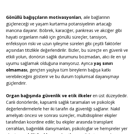
Gönüllü bağışçıların motivasyonları
, aile bağlarının
güçleneceği ve yaşam kurtarma potansiyelinin artacağı
inancına dayanır. Böbrek, karaciğer, pankreas ve akciğer gibi
hayati organların nakli için gönüllü süreçler, tansiyon,
enfeksiyon riski ve uzun iyileşme süreleri gibi çeşitli faktörler
açısından titizlikle değerlendirilir. Bizler, bu süreçte en güvenli ve
etkili yolun, donörün sağlık durumunu bozmadan, alıcı ile en iyi
uyumu sağlamak olduğuna inanıyoruz. Ayrıca
yaş sınırı
olmaması
, gençten yaşlıya tüm bireylerin bağışa katkı
verebileceğini gösterir ve bu durum toplumsal dayanışmayı
güçlendirir.
Organ bağışında güvenlik ve etik ilkeler
en üst düzeydedir.
Canlı donörlerde, kapsamlı sağlık taramaları ve psikolojik
değerlendirmelerle her iki tarafın da güvenliği sağlanır. Nakil
ameliyatı öncesi ve sonrası süreçler, multidisipliner ekipler
tarafından koordine edilir; bu ekipler arasında transplant
cerrahları, bağımlılık danışmanları, psikologlar ve hemşireler yer