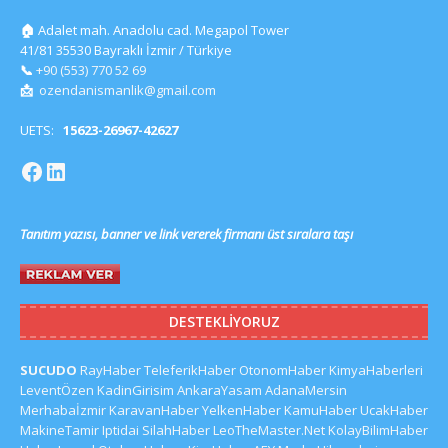
🏠
Adalet mah. Anadolu cad. Megapol Tower
41/81 35530 Bayraklı İzmir / Türkiye
📞
+90 (553) 770 52 69
📩
ozendanismanlik@gmail.com
UETS:
15623-26967-42627
Tanıtım yazısı, banner ve link vererek firmanı üst sıralara taşı
DESTEKLIYORUZ
SUCUDO
RayHaber
TeleferikHaber
OtonomHaber
KimyaHaberleri
LeventÖzen
KadinGirisim
AnkaraYasam
AdanaMersin
Merhabaİzmir
KaravanHaber
YelkenHaber
KamuHaber
UcakHaber
MakineTamir
Iptidai
SilahHaber
LeoTheMaster.Net
KolayBilimHaber