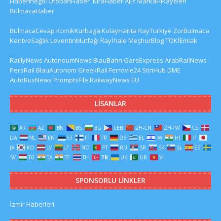
HaberInegol
OtobanHaber
KiraHaber
AEY
MarkaHikayeleri
BulmacaHaber
BulmacaCevap
KomikKurbaga
KolayHarita
RayTurkiye
ZorBulmaca
KentveSağlık
LeventinMutfağı
Rayİhale
MeşhurBlog
TOKİEmlak
RaillyNews
AutonoumNews
BlauBahn
GareExpress
ArabRailNews
PersRail
BlauAutonom
GreekRail
Ferrovie24
StiriHub
DME
AutoRusNews
PromptsFile
RailwayNews EU
LISANLAR
AR
AZ
BN
BS
BG
CEB
ZH-CN
ZH-TW
CS
DA
NL
EN
ET
FI
FR
DE
EL
IW
HI
IT
JA
KO
LV
LT
NO
PT
RU
SR
SK
SL
ES
SV
TG
TA
TE
TH
TR
UK
UR
VI
SPONSORLU LINKLER
İzmir Haberleri