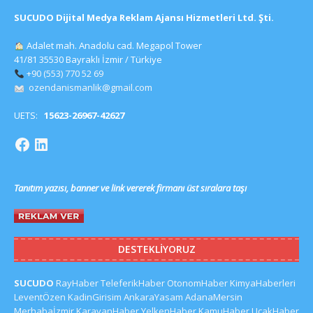
SUCUDO Dijital Medya Reklam Ajansı Hizmetleri Ltd. Şti.
Adalet mah. Anadolu cad. Megapol Tower
41/81 35530 Bayraklı İzmir / Türkiye
+90 (553) 770 52 69
ozendanismanlik@gmail.com
UETS:
15623-26967-42627
Tanıtım yazısı, banner ve link vererek firmanı üst sıralara taşı
DESTEKLIYORUZ
SUCUDO
RayHaber
TeleferikHaber
OtonomHaber
KimyaHaberleri
LeventÖzen
KadinGirisim
AnkaraYasam
AdanaMersin
Merhabaİzmir
KaravanHaber
YelkenHaber
KamuHaber
UcakHaber