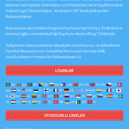
MakineTamir
Iptidai
SilahHaber
LeoTheMaster.Net
KolayBilimHaber
HaberInegol
OtobanHaber
KiraHaber
AEY
MarkaHikayeleri
BulmacaHaber
BulmacaCevap
KomikKurbaga
KolayHarita
RayTurkiye
ZorBulmaca
KentveSağlık
LeventinMutfağı
Rayİhale
MeşhurBlog
TOKİEmlak
RaillyNews
AutonoumNews
BlauBahn
GareExpress
ArabRailNews
PersRail
BlauAutonom
GreekRail
Ferrovie24
StiriHub
DME
AutoRusNews
PromptsFile
RailwayNews EU
LISANLAR
AR
AZ
BN
BS
BG
CEB
ZH-CN
ZH-TW
CS
DA
NL
EN
ET
FI
FR
DE
EL
IW
HI
IT
JA
KO
LV
LT
NO
PT
RU
SR
SK
SL
ES
SV
TG
TA
TE
TH
TR
UK
UR
VI
SPONSORLU LINKLER