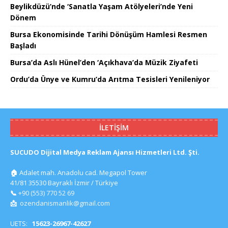
Beylikdüzü’nde ‘Sanatla Yaşam Atölyeleri’nde Yeni
Dönem
Bursa Ekonomisinde Tarihi Dönüşüm Hamlesi Resmen
Başladı
Bursa’da Aslı Hünel’den ‘Açıkhava’da Müzik Ziyafeti
Ordu’da Ünye ve Kumru’da Arıtma Tesisleri Yenileniyor
İLETIŞIM
SUCUDO Dijital Medya Reklam Ajansı Hizmetleri Ltd. Şti.
🏠
Adalet mah. Anadolu cad. Megapol Tower
41/81 35530 Bayraklı İzmir / Türkiye
📞
+90 (553) 770 52 69
📩
ozendanismanlik@gmail.com
UETS:
15623-26967-42627