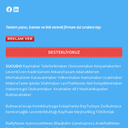
Tanıtım yazısı, banner ve link vererek firmanı üst sıralara taşı
DESTEKLIYORUZ
SUCUDO
RayHaber
TeleferikHaber
OtonomHaber
KimyaHaberleri
LeventÖzen
KadinGirisim
AnkaraYasam
AdanaMersin
Merhabaİzmir
KaravanHaber
YelkenHaber
KamuHaber
UcakHaber
MakineTamir
Iptidai
SilahHaber
LeoTheMaster.Net
KolayBilimHaber
HaberInegol
OtobanHaber
KiraHaber
AEY
MarkaHikayeleri
BulmacaHaber
BulmacaCevap
KomikKurbaga
KolayHarita
RayTurkiye
ZorBulmaca
KentveSağlık
LeventinMutfağı
Rayİhale
MeşhurBlog
TOKİEmlak
RaillyNews
AutonoumNews
BlauBahn
GareExpress
ArabRailNews