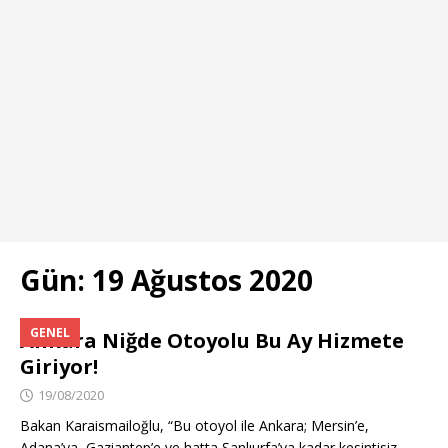
Gün:
19 Ağustos 2020
GENEL
Ankara Niğde Otoyolu Bu Ay Hizmete
Giriyor!
19/08/2020
Bakan Karaismailoğlu, “Bu otoyol ile Ankara; Mersin’e,
Adana’ya, Gaziantep’e ve hatta Şanlıurfa’ya kadar kesintisiz