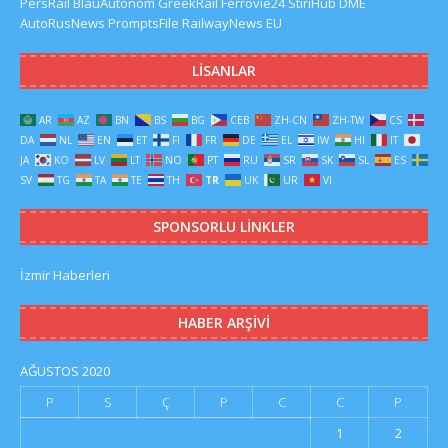
PersRail
BlauAutonom
GreekRail
Ferrovie24
StiriHub
DME
AutoRusNews
PromptsFile
RailwayNews EU
LISANLAR
AR
AZ
BN
BS
BG
CEB
ZH-CN
ZH-TW
CS
DA
NL
EN
ET
FI
FR
DE
EL
IW
HI
IT
JA
KO
LV
LT
NO
PT
RU
SR
SK
SL
ES
SV
TG
TA
TE
TH
TR
UK
UR
VI
SPONSORLU LINKLER
İzmir Haberleri
HABER ARŞIVI
AĞUSTOS 2020
P
S
Ç
P
C
C
P
1
2