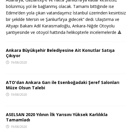
bölünmüş yol ile bağlanmış olacak. Tamamı bittiğinde ise
Edirne’den yola çıkan vatandaşımız İstanbul üzerinden kesintisiz
bir şekilde Mersin ve Şanlıurfa’ya gidecek” dedi. Ulaştırma ve
Altyapı Bakanı Adil Karaismailoğlu, Ankara-Niğde Otoyolu
şantiyesinde ve otoyol hattında helikopterle incelemelerde
🔺
Ankara Büyükşehir Belediyesine Ait Konutlar Satışa
Çıkıyor
19/08/2020
ATO'dan Ankara Garı ile Esenboğadaki Şeref Salonları
Müze Olsun Talebi
19/08/2020
ASELSAN 2020 Yılının İlk Yarısını Yüksek Karlılıkla
Tamamladı
19/08/2020