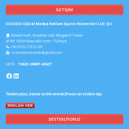
İLETIŞIM
SUCUDO Dijital Medya Reklam Ajansı Hizmetleri Ltd. Şti.
🏠
Adalet mah. Anadolu cad. Megapol Tower
41/81 35530 Bayraklı İzmir / Türkiye
📞
+90 (553) 770 52 69
📩
ozendanismanlik@gmail.com
UETS:
15623-26967-42627
Tanıtım yazısı, banner ve link vererek firmanı üst sıralara taşı
DESTEKLIYORUZ