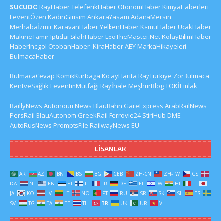
SUCUDO
RayHaber
TeleferikHaber
OtonomHaber
KimyaHaberleri
LeventÖzen
KadinGirisim
AnkaraYasam
AdanaMersin
Merhabaİzmir
KaravanHaber
YelkenHaber
KamuHaber
UcakHaber
MakineTamir
Iptidai
SilahHaber
LeoTheMaster.Net
KolayBilimHaber
HaberInegol
OtobanHaber
KiraHaber
AEY
MarkaHikayeleri
BulmacaHaber
BulmacaCevap
KomikKurbaga
KolayHarita
RayTurkiye
ZorBulmaca
KentveSağlık
LeventinMutfağı
Rayİhale
MeşhurBlog
TOKİEmlak
RaillyNews
AutonoumNews
BlauBahn
GareExpress
ArabRailNews
PersRail
BlauAutonom
GreekRail
Ferrovie24
StiriHub
DME
AutoRusNews
PromptsFile
RailwayNews EU
LISANLAR
AR
AZ
BN
BS
BG
CEB
ZH-CN
ZH-TW
CS
DA
NL
EN
ET
FI
FR
DE
EL
IW
HI
IT
JA
KO
LV
LT
NO
PT
RU
SR
SK
SL
ES
SV
TG
TA
TE
TH
TR
UK
UR
VI