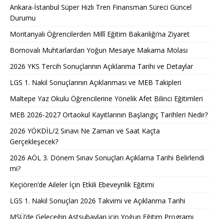
Ankara-İstanbul Süper Hızlı Tren Finansman Süreci Güncel
Durumu
Moritanyalı Öğrencilerden Millî Eğitim Bakanlığı’na Ziyaret
Bornovalı Muhtarlardan Yoğun Mesaiye Makarna Molası
2026 YKS Tercih Sonuçlarının Açıklanma Tarihi ve Detaylar
LGS 1. Nakil Sonuçlarının Açıklanması ve MEB Takipleri
Maltepe Yaz Okulu Öğrencilerine Yönelik Afet Bilinci Eğitimleri
MEB 2026-2027 Ortaokul Kayıtlarının Başlangıç Tarihleri Nedir?
2026 YÖKDİL/2 Sınavı Ne Zaman ve Saat Kaçta
Gerçekleşecek?
2026 AÖL 3. Dönem Sınav Sonuçları Açıklama Tarihi Belirlendi
mi?
Keçiören’de Aileler İçin Etkili Ebeveynlik Eğitimi
LGS 1. Nakil Sonuçları 2026 Takvimi ve Açıklanma Tarihi
MSÜ’de Geleceğin Astsubayları için Yoğun Eğitim Programı