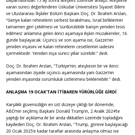
başlamasından 15 ay sonra ateşkes üzerinde anlaştı. Ateşkese
varan süreci değerlendiren Üsküdar Üniversitesi Siyaset Bilimi
ve Uluslararası İlişkiler Bölüm Başkanı Doç. Dr. İbrahim Arslan,
“Geriye kalan rehinelerin serbest bırakılması, İsrail birliklerinin
tamamen geri çekilmesi ve ‘sürdürülebilir barışın yeniden tesis
edilmesi’ anlamına gelen ikinci aşamaya ilişkin müzakereler, 16.
günde başlayacak. Üçüncü ve son aşama ise, Gazze’nin
yeniden inşasını ve kalan rehinelerin cesetlerinin iadesini
içermektedir. Yeniden inşa süreci yıllar sürebilir.” dedi.
Doç. Dr. İbrahim Arslan, “Türkiye’nin; ateşkesin bir ve ikinci
aşamasından ziyade üçüncü aşamasında yani Gazze’nin
yeniden inşasında sorumluluk üstlenmesi beklenebilir.” dedi.
ANLAŞMA 19 OCAK’TAN İTİBAREN YÜRÜRLÜĞE GİRDİ
Karşılıklı güvensizliğin en üst düzeye çıktığı bir dönemde,
ABD’nin seçilmiş Başkanı Donald Trump’ın, 2 Aralık 2024’te
yaptığı bir açıklama ile bir anda dikkatleri üzerinde topladığını
kaydeden Doç. Dr. İbrahim Arslan, “Trump, göreve başlayacağı
20 Ocak 2025’e kadar taraflar arasında anlaşma olmaz ise