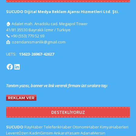
SUCUDO Dijital Medya Reklam Ajansı Hizmetleri Ltd. Şti.
🏠
Adalet mah. Anadolu cad. Megapol Tower
41/81 35530 Bayraklı İzmir / Türkiye
📞
+90 (553) 770 52 69
📩
ozendanismanlik@gmail.com
UETS:
15623-26967-42627
Tanıtım yazısı, banner ve link vererek firmanı üst sıralara taşı
DESTEKLIYORUZ
SUCUDO
RayHaber
TeleferikHaber
OtonomHaber
KimyaHaberleri
LeventÖzen
KadinGirisim
AnkaraYasam
AdanaMersin