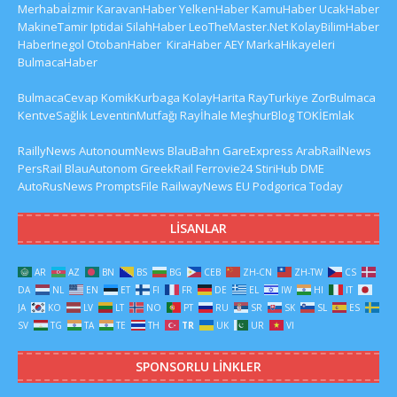
Merhabaİzmir
KaravanHaber
YelkenHaber
KamuHaber
UcakHaber
MakineTamir
Iptidai
SilahHaber
LeoTheMaster.Net
KolayBilimHaber
HaberInegol
OtobanHaber
KiraHaber
AEY
MarkaHikayeleri
BulmacaHaber
BulmacaCevap
KomikKurbaga
KolayHarita
RayTurkiye
ZorBulmaca
KentveSağlık
LeventinMutfağı
Rayİhale
MeşhurBlog
TOKİEmlak
RaillyNews
AutonoumNews
BlauBahn
GareExpress
ArabRailNews
PersRail
BlauAutonom
GreekRail
Ferrovie24
StiriHub
DME
AutoRusNews
PromptsFile
RailwayNews EU
Podgorica Today
LISANLAR
AR
AZ
BN
BS
BG
CEB
ZH-CN
ZH-TW
CS
DA
NL
EN
ET
FI
FR
DE
EL
IW
HI
IT
JA
KO
LV
LT
NO
PT
RU
SR
SK
SL
ES
SV
TG
TA
TE
TH
TR
UK
UR
VI
SPONSORLU LINKLER