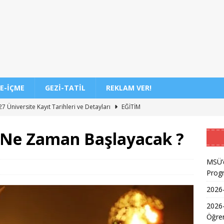
E-İÇME
GEZI-TATIL
REKLAM VER!
7 Üniversite Kayıt Tarihleri ve Detayları
EĞITIM
7 Uyum Haftası Ne Zaman Başlıyor? Öğrencilere Rehberlik
 Ne Zaman Başlayacak ?
n Doktoru ve Mühendislik Birliği: Yeni Nesil Sağlık Uzmanları
MSÜ’d
Prog
2026-
Kadınların Okuma Azmi İlham Kaynağı Oldu
EĞITIM
2026
 Sonuçlarının Açıklanma Tarihi Belli Oldu
EĞITIM
Öğren