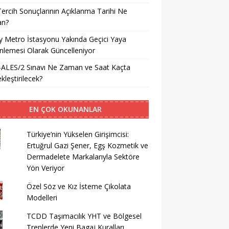
ercih Sonuçlarının Açıklanma Tarihi Ne
n?
ay Metro İstasyonu Yakında Geçici Yaya
lemesi Olarak Güncelleniyor
-ALES/2 Sınavı Ne Zaman ve Saat Kaçta
kleştirilecek?
EN ÇOK OKUNANLAR
Türkiye’nin Yükselen Girişimcisi:
Ertuğrul Gazi Şener, Egş Kozmetik ve
Dermadelete Markalarıyla Sektöre
Yön Veriyor
Özel Söz ve Kız İsteme Çikolata
Modelleri
TCDD Taşımacılık YHT ve Bölgesel
Trenlerde Yeni Bagaj Kuralları