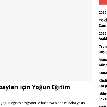
2026
TOKİ
Zam
2026
Açık
Tren
Başlı
Munz
Günd
Konak
Küçü
ayları için Yoğun Eğitim
Karş
Böbr
Fakt
 yoğun eğitim programı ile başarıya bir adım daha yakın
Malt