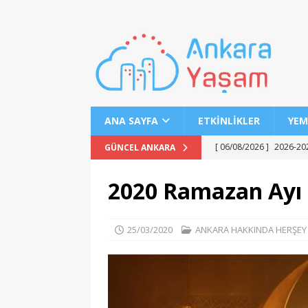
ANA SAYFA
ETKINLIKLER
YEM
[ 06/08/2026 ]
2026-202
GÜNCEL ANKARA
[ 06/08/2026 ]
2026-202
2020 Ramazan Ayı
EĞITIM
[ 06/08/2026 ]
Geleceği
25/03/2020
ANKARA HAKKINDA HERŞEY
EĞITIM
[ 06/08/2026 ]
Konaklı 
[ 06/08/2026 ]
DGS 2026