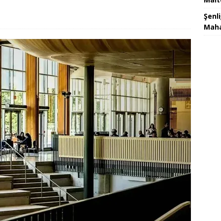
Şenl
Maha