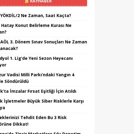
RAYHABER
 YÖKDİL/2 Ne Zaman, Saat Kaçta?
 Hatay Konut Belirleme Kurası Ne
an?
 AÖL 3. Dönem Sınav Sonuçları Ne Zaman
lanacak?
dyol 1. Lig’de Yeni Sezon Heyecanı
yor
ur Vadisi Milli Parkı’ndaki Yangın 4
e Söndürüldü
’ta İmzalar Fırsat Eşitliği İçin Atıldı
k İşletmeler Büyük Siber Risklerle Karşı
ıya
eklerinizi Tehdit Eden Bu 3 Risk
örüne Dikkat!
epe’de Zincir Marketlere Sıkı Denetim