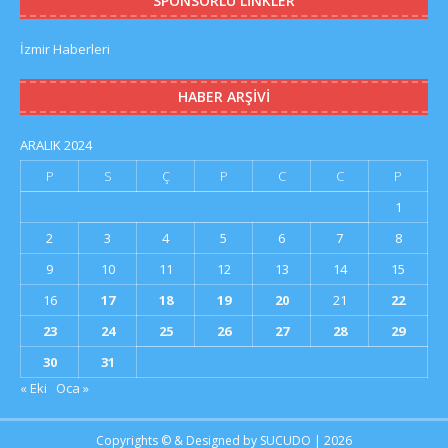
SPONSORLU LINKLER
İzmir Haberleri
HABER ARŞIVI
ARALIK 2024
P
S
Ç
P
C
C
P
1
2
3
4
5
6
7
8
9
10
11
12
13
14
15
16
17
18
19
20
21
22
23
24
25
26
27
28
29
30
31
« Eki
Oca »
Copyrights © & Designed by
SUCUDO
| 2026