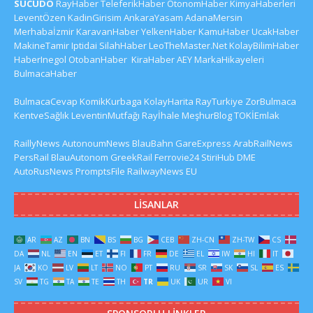
SUCUDO
RayHaber
TeleferikHaber
OtonomHaber
KimyaHaberleri
LeventÖzen
KadinGirisim
AnkaraYasam
AdanaMersin
Merhabaİzmir
KaravanHaber
YelkenHaber
KamuHaber
UcakHaber
MakineTamir
Iptidai
SilahHaber
LeoTheMaster.Net
KolayBilimHaber
HaberInegol
OtobanHaber
KiraHaber
AEY
MarkaHikayeleri
BulmacaHaber
BulmacaCevap
KomikKurbaga
KolayHarita
RayTurkiye
ZorBulmaca
KentveSağlık
LeventinMutfağı
Rayİhale
MeşhurBlog
TOKİEmlak
RaillyNews
AutonoumNews
BlauBahn
GareExpress
ArabRailNews
PersRail
BlauAutonom
GreekRail
Ferrovie24
StiriHub
DME
AutoRusNews
PromptsFile
RailwayNews EU
LISANLAR
AR
AZ
BN
BS
BG
CEB
ZH-CN
ZH-TW
CS
DA
NL
EN
ET
FI
FR
DE
EL
IW
HI
IT
JA
KO
LV
LT
NO
PT
RU
SR
SK
SL
ES
SV
TG
TA
TE
TH
TR
UK
UR
VI