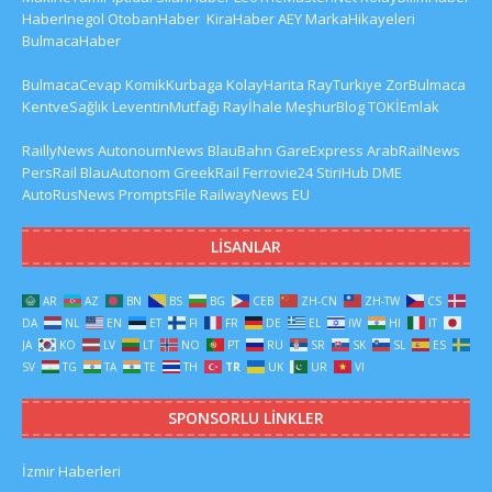
HaberInegol
OtobanHaber
KiraHaber
AEY
MarkaHikayeleri
BulmacaHaber
BulmacaCevap
KomikKurbaga
KolayHarita
RayTurkiye
ZorBulmaca
KentveSağlık
LeventinMutfağı
Rayİhale
MeşhurBlog
TOKİEmlak
RaillyNews
AutonoumNews
BlauBahn
GareExpress
ArabRailNews
PersRail
BlauAutonom
GreekRail
Ferrovie24
StiriHub
DME
AutoRusNews
PromptsFile
RailwayNews EU
LISANLAR
AR
AZ
BN
BS
BG
CEB
ZH-CN
ZH-TW
CS
DA
NL
EN
ET
FI
FR
DE
EL
IW
HI
IT
JA
KO
LV
LT
NO
PT
RU
SR
SK
SL
ES
SV
TG
TA
TE
TH
TR
UK
UR
VI
SPONSORLU LINKLER
İzmir Haberleri