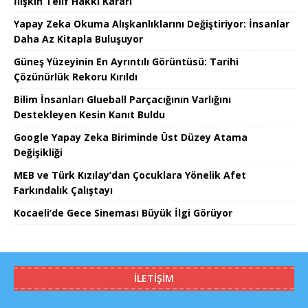
İlişkin Telif Hakkı Kararı
Yapay Zeka Okuma Alışkanlıklarını Değiştiriyor: İnsanlar
Daha Az Kitapla Buluşuyor
Güneş Yüzeyinin En Ayrıntılı Görüntüsü: Tarihi
Çözünürlük Rekoru Kırıldı
Bilim İnsanları Glueball Parçacığının Varlığını
Destekleyen Kesin Kanıt Buldu
Google Yapay Zeka Biriminde Üst Düzey Atama
Değişikliği
MEB ve Türk Kızılay’dan Çocuklara Yönelik Afet
Farkındalık Çalıştayı
Kocaeli’de Gece Sineması Büyük İlgi Görüyor
İLETIŞIM