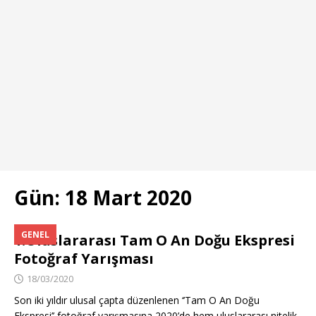
Gün:
18 Mart 2020
GENEL
1.Uluslararası Tam O An Doğu Ekspresi
Fotoğraf Yarışması
18/03/2020
Son iki yıldır ulusal çapta düzenlenen ‘’Tam O An Doğu
Ekspresi’’ fotoğraf yarışmasına 2020’de hem uluslararası nitelik