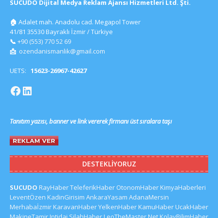
SUCUDO Dijital Medya Reklam Ajansı Hizmetleri Ltd. Şti.
🏠
Adalet mah. Anadolu cad. Megapol Tower
41/81 35530 Bayraklı İzmir / Türkiye
📞
+90 (553) 770 52 69
📩
ozendanismanlik@gmail.com
UETS:
15623-26967-42627
Tanıtım yazısı, banner ve link vererek firmanı üst sıralara taşı
DESTEKLIYORUZ
SUCUDO
RayHaber
TeleferikHaber
OtonomHaber
KimyaHaberleri
LeventÖzen
KadinGirisim
AnkaraYasam
AdanaMersin
Merhabaİzmir
KaravanHaber
YelkenHaber
KamuHaber
UcakHaber
MakineTamir
Iptidai
SilahHaber
LeoTheMaster.Net
KolayBilimHaber