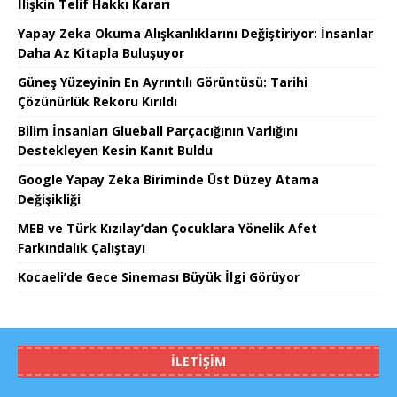
İlişkin Telif Hakkı Kararı
Yapay Zeka Okuma Alışkanlıklarını Değiştiriyor: İnsanlar
Daha Az Kitapla Buluşuyor
Güneş Yüzeyinin En Ayrıntılı Görüntüsü: Tarihi
Çözünürlük Rekoru Kırıldı
Bilim İnsanları Glueball Parçacığının Varlığını
Destekleyen Kesin Kanıt Buldu
Google Yapay Zeka Biriminde Üst Düzey Atama
Değişikliği
MEB ve Türk Kızılay’dan Çocuklara Yönelik Afet
Farkındalık Çalıştayı
Kocaeli’de Gece Sineması Büyük İlgi Görüyor
İLETIŞIM