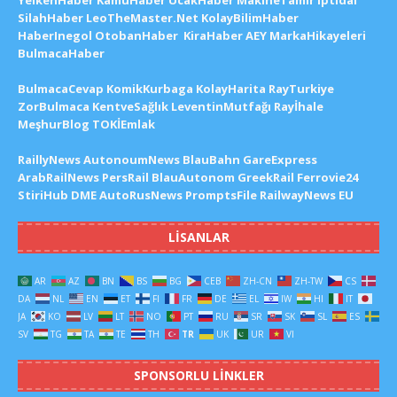
SilahHaber
LeoTheMaster.Net
KolayBilimHaber
HaberInegol
OtobanHaber
KiraHaber
AEY
MarkaHikayeleri
BulmacaHaber
BulmacaCevap
KomikKurbaga
KolayHarita
RayTurkiye
ZorBulmaca
KentveSağlık
LeventinMutfağı
Rayİhale
MeşhurBlog
TOKİEmlak
RaillyNews
AutonoumNews
BlauBahn
GareExpress
ArabRailNews
PersRail
BlauAutonom
GreekRail
Ferrovie24
StiriHub
DME
AutoRusNews
PromptsFile
RailwayNews EU
LISANLAR
AR
AZ
BN
BS
BG
CEB
ZH-CN
ZH-TW
CS
DA
NL
EN
ET
FI
FR
DE
EL
IW
HI
IT
JA
KO
LV
LT
NO
PT
RU
SR
SK
SL
ES
SV
TG
TA
TE
TH
TR
UK
UR
VI
SPONSORLU LINKLER