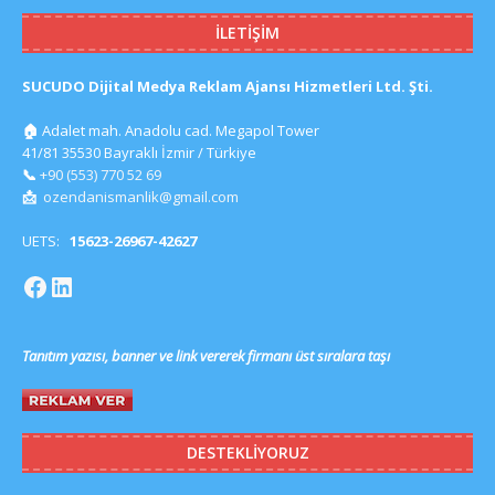
İLETIŞIM
SUCUDO Dijital Medya Reklam Ajansı Hizmetleri Ltd. Şti.
🏠
Adalet mah. Anadolu cad. Megapol Tower
41/81 35530 Bayraklı İzmir / Türkiye
📞
+90 (553) 770 52 69
📩
ozendanismanlik@gmail.com
UETS:
15623-26967-42627
Tanıtım yazısı, banner ve link vererek firmanı üst sıralara taşı
DESTEKLIYORUZ