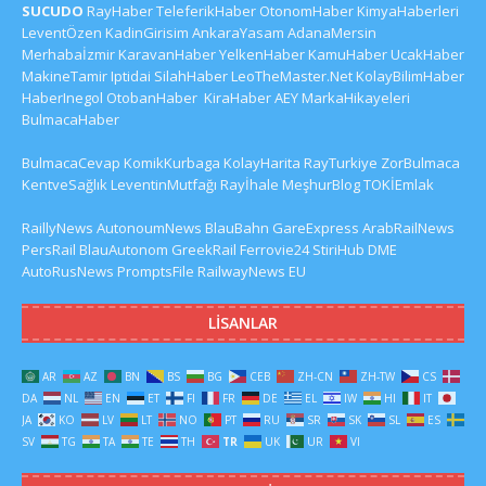
SUCUDO
RayHaber
TeleferikHaber
OtonomHaber
KimyaHaberleri
LeventÖzen
KadinGirisim
AnkaraYasam
AdanaMersin
Merhabaİzmir
KaravanHaber
YelkenHaber
KamuHaber
UcakHaber
MakineTamir
Iptidai
SilahHaber
LeoTheMaster.Net
KolayBilimHaber
HaberInegol
OtobanHaber
KiraHaber
AEY
MarkaHikayeleri
BulmacaHaber
BulmacaCevap
KomikKurbaga
KolayHarita
RayTurkiye
ZorBulmaca
KentveSağlık
LeventinMutfağı
Rayİhale
MeşhurBlog
TOKİEmlak
RaillyNews
AutonoumNews
BlauBahn
GareExpress
ArabRailNews
PersRail
BlauAutonom
GreekRail
Ferrovie24
StiriHub
DME
AutoRusNews
PromptsFile
RailwayNews EU
LISANLAR
AR
AZ
BN
BS
BG
CEB
ZH-CN
ZH-TW
CS
DA
NL
EN
ET
FI
FR
DE
EL
IW
HI
IT
JA
KO
LV
LT
NO
PT
RU
SR
SK
SL
ES
SV
TG
TA
TE
TH
TR
UK
UR
VI