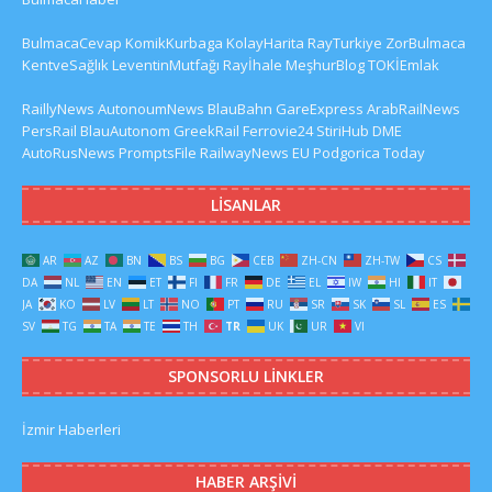
BulmacaCevap
KomikKurbaga
KolayHarita
RayTurkiye
ZorBulmaca
KentveSağlık
LeventinMutfağı
Rayİhale
MeşhurBlog
TOKİEmlak
RaillyNews
AutonoumNews
BlauBahn
GareExpress
ArabRailNews
PersRail
BlauAutonom
GreekRail
Ferrovie24
StiriHub
DME
AutoRusNews
PromptsFile
RailwayNews EU
Podgorica Today
LISANLAR
AR
AZ
BN
BS
BG
CEB
ZH-CN
ZH-TW
CS
DA
NL
EN
ET
FI
FR
DE
EL
IW
HI
IT
JA
KO
LV
LT
NO
PT
RU
SR
SK
SL
ES
SV
TG
TA
TE
TH
TR
UK
UR
VI
SPONSORLU LINKLER
İzmir Haberleri
HABER ARŞIVI