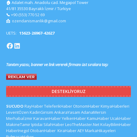
🏠
Adalet mah. Anadolu cad. Megapol Tower
41/81 35530 Bayraklı İzmir / Türkiye
📞
+90 (553) 770 52 69
📩
ozendanismanlik@gmail.com
UETS:
15623-26967-42627
Tanıtım yazısı, banner ve link vererek firmanı üst sıralara taşı
DESTEKLIYORUZ
SUCUDO
RayHaber
TeleferikHaber
OtonomHaber
KimyaHaberleri
LeventÖzen
KadinGirisim
AnkaraYasam
AdanaMersin
Merhabaİzmir
KaravanHaber
YelkenHaber
KamuHaber
UcakHaber
MakineTamir
Iptidai
SilahHaber
LeoTheMaster.Net
KolayBilimHaber
HaberInegol
OtobanHaber
KiraHaber
AEY
MarkaHikayeleri
BulmacaHaber