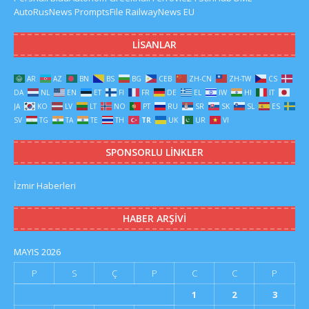
AutoRusNews
PromptsFile
RailwayNews EU
LISANLAR
AR
AZ
BN
BS
BG
CEB
ZH-CN
ZH-TW
CS
DA
NL
EN
ET
FI
FR
DE
EL
IW
HI
IT
JA
KO
LV
LT
NO
PT
RU
SR
SK
SL
ES
SV
TG
TA
TE
TH
TR
UK
UR
VI
SPONSORLU LINKLER
İzmir Haberleri
HABER ARŞIVI
MAYIS 2026
P
S
Ç
P
C
C
P
1
2
3