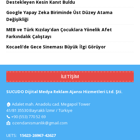
Destekleyen Kesin Kanıt Buldu
Google Yapay Zeka Biriminde Üst Düzey Atama
Değişikliği
MEB ve Türk Kızılay’dan Çocuklara Yönelik Afet
Farkındalık Çalıştayı
Kocaeli’de Gece Sineması Büyük İlgi Görüyor
İLETIŞIM
SUCUDO Dijital Medya Reklam Ajansı Hizmetleri Ltd. Şti.
🏠
Adalet mah. Anadolu cad. Megapol Tower
41/81 35530 Bayraklı İzmir / Türkiye
📞
+90 (553) 770 52 69
📩
ozendanismanlik@gmail.com
UETS:
15623-26967-42627