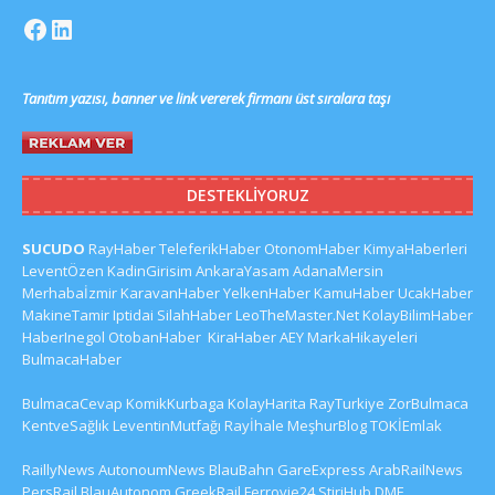
Tanıtım yazısı, banner ve link vererek firmanı üst sıralara taşı
DESTEKLIYORUZ
SUCUDO
RayHaber
TeleferikHaber
OtonomHaber
KimyaHaberleri
LeventÖzen
KadinGirisim
AnkaraYasam
AdanaMersin
Merhabaİzmir
KaravanHaber
YelkenHaber
KamuHaber
UcakHaber
MakineTamir
Iptidai
SilahHaber
LeoTheMaster.Net
KolayBilimHaber
HaberInegol
OtobanHaber
KiraHaber
AEY
MarkaHikayeleri
BulmacaHaber
BulmacaCevap
KomikKurbaga
KolayHarita
RayTurkiye
ZorBulmaca
KentveSağlık
LeventinMutfağı
Rayİhale
MeşhurBlog
TOKİEmlak
RaillyNews
AutonoumNews
BlauBahn
GareExpress
ArabRailNews
PersRail
BlauAutonom
GreekRail
Ferrovie24
StiriHub
DME