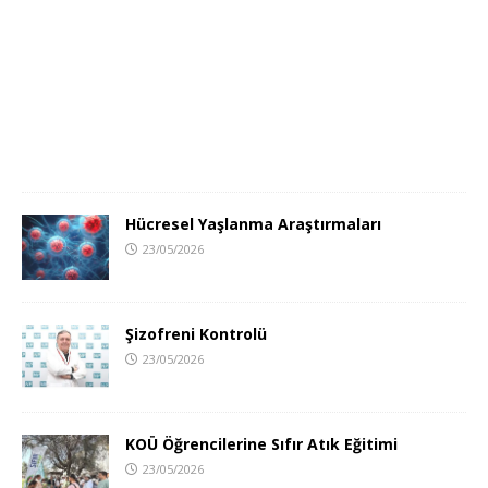
Hücresel Yaşlanma Araştırmaları
23/05/2026
Şizofreni Kontrolü
23/05/2026
KOÜ Öğrencilerine Sıfır Atık Eğitimi
23/05/2026