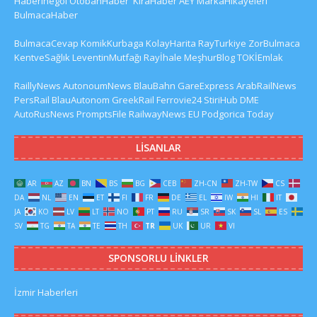
HaberInegol
OtobanHaber
KiraHaber
AEY
MarkaHikayeleri
BulmacaHaber
BulmacaCevap
KomikKurbaga
KolayHarita
RayTurkiye
ZorBulmaca
KentveSağlık
LeventinMutfağı
Rayİhale
MeşhurBlog
TOKİEmlak
RaillyNews
AutonoumNews
BlauBahn
GareExpress
ArabRailNews
PersRail
BlauAutonom
GreekRail
Ferrovie24
StiriHub
DME
AutoRusNews
PromptsFile
RailwayNews EU
Podgorica Today
LISANLAR
AR
AZ
BN
BS
BG
CEB
ZH-CN
ZH-TW
CS
DA
NL
EN
ET
FI
FR
DE
EL
IW
HI
IT
JA
KO
LV
LT
NO
PT
RU
SR
SK
SL
ES
SV
TG
TA
TE
TH
TR
UK
UR
VI
SPONSORLU LINKLER
İzmir Haberleri