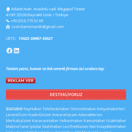
🏠
Adalet mah. Anadolu cad. Megapol Tower
41/81 35530 Bayraklı İzmir / Türkiye
📞
+90 (553) 770 52 69
📩
ozendanismanlik@gmail.com
UETS:
15623-26967-42627
Tanıtım yazısı, banner ve link vererek firmanı üst sıralara taşı
DESTEKLIYORUZ
SUCUDO
RayHaber
TeleferikHaber
OtonomHaber
KimyaHaberleri
LeventÖzen
KadinGirisim
AnkaraYasam
AdanaMersin
Merhabaİzmir
KaravanHaber
YelkenHaber
KamuHaber
UcakHaber
MakineTamir
Iptidai
SilahHaber
LeoTheMaster.Net
KolayBilimHaber