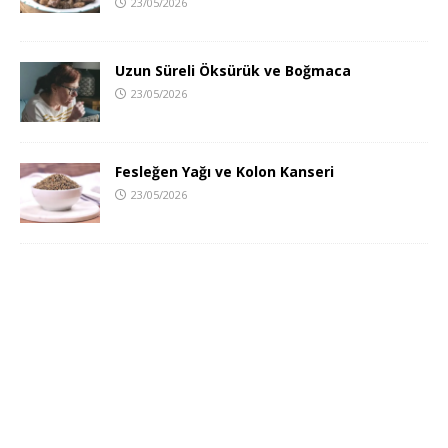
23/05/2026
Uzun Süreli Öksürük ve Boğmaca
23/05/2026
Fesleğen Yağı ve Kolon Kanseri
23/05/2026