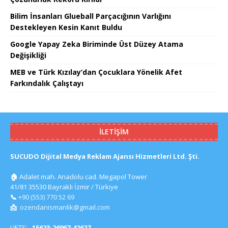
Bilim İnsanları Glueball Parçacığının Varlığını
Destekleyen Kesin Kanıt Buldu
Google Yapay Zeka Biriminde Üst Düzey Atama
Değişikliği
MEB ve Türk Kızılay’dan Çocuklara Yönelik Afet
Farkındalık Çalıştayı
İLETIŞIM
SUCUDO Dijital Medya Reklam Ajansı Hizmetleri Ltd. Şti.
🏠
Adalet mah. Anadolu cad. Megapol Tower
41/81 35530 Bayraklı İzmir / Türkiye
📞
+90 (553) 770 52 69
📩
ozendanismanlik@gmail.com
UETS:
15623-26967-42627