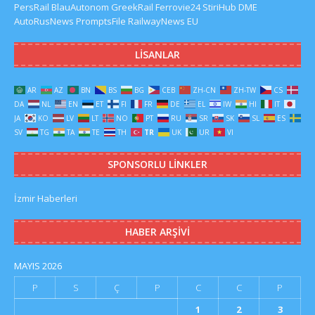
PersRail
BlauAutonom
GreekRail
Ferrovie24
StiriHub
DME
AutoRusNews
PromptsFile
RailwayNews EU
LISANLAR
AR
AZ
BN
BS
BG
CEB
ZH-CN
ZH-TW
CS
DA
NL
EN
ET
FI
FR
DE
EL
IW
HI
IT
JA
KO
LV
LT
NO
PT
RU
SR
SK
SL
ES
SV
TG
TA
TE
TH
TR
UK
UR
VI
SPONSORLU LINKLER
İzmir Haberleri
HABER ARŞIVI
MAYIS 2026
P
S
Ç
P
C
C
P
1
2
3