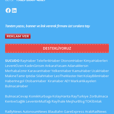
Tanıtım yazısı, banner ve link vererek firmanı üst sıralara taşı
DESTEKLIYORUZ
SUCUDO
RayHaber
TeleferikHaber
OtonomHaber
KimyaHaberleri
LeventÖzen
KadinGirisim
AnkaraYasam
AdanaMersin
Merhabaİzmir
KaravanHaber
YelkenHaber
KamuHaber
UcakHaber
MakineTamir
Iptidai
SilahHaber
LeoTheMaster.Net
KolayBilimHaber
HaberInegol
OtobanHaber
KiraHaber
AEY
MarkaHikayeleri
BulmacaHaber
BulmacaCevap
KomikKurbaga
KolayHarita
RayTurkiye
ZorBulmaca
KentveSağlık
LeventinMutfağı
Rayİhale
MeşhurBlog
TOKİEmlak
RaillyNews
AutonoumNews
BlauBahn
GareExpress
ArabRailNews