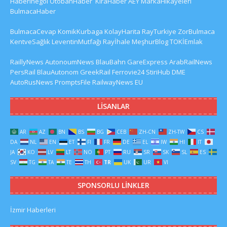
HaberInegol
OtobanHaber
KiraHaber
AEY
MarkaHikayeleri
BulmacaHaber
BulmacaCevap
KomikKurbaga
KolayHarita
RayTurkiye
ZorBulmaca
KentveSağlık
LeventinMutfağı
Rayİhale
MeşhurBlog
TOKİEmlak
RaillyNews
AutonoumNews
BlauBahn
GareExpress
ArabRailNews
PersRail
BlauAutonom
GreekRail
Ferrovie24
StiriHub
DME
AutoRusNews
PromptsFile
RailwayNews EU
LISANLAR
AR
AZ
BN
BS
BG
CEB
ZH-CN
ZH-TW
CS
DA
NL
EN
ET
FI
FR
DE
EL
IW
HI
IT
JA
KO
LV
LT
NO
PT
RU
SR
SK
SL
ES
SV
TG
TA
TE
TH
TR
UK
UR
VI
SPONSORLU LINKLER
İzmir Haberleri