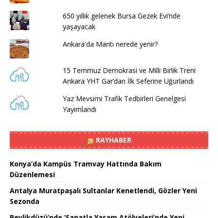
650 yıllık gelenek Bursa Gezek Evi’nde
yaşayacak
Ankara'da Mantı nerede yenir?
15 Temmuz Demokrasi ve Milli Birlik Treni
Ankara YHT Gar’dan İlk Seferine Uğurlandı
Yaz Mevsimi Trafik Tedbirleri Genelgesi
Yayımlandı
RAYHABER
Konya’da Kampüs Tramvay Hattında Bakım
Düzenlemesi
Antalya Muratpaşalı Sultanlar Kenetlendi, Gözler Yeni
Sezonda
Beylikdüzü’nde ‘Sanatla Yaşam Atölyeleri’nde Yeni