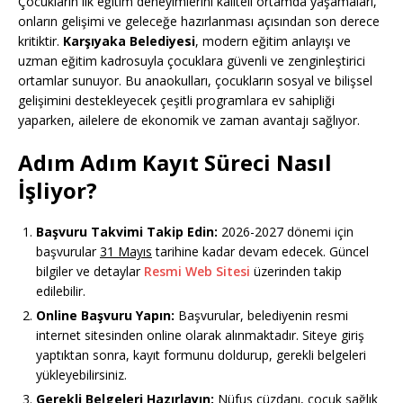
Çocukların ilk eğitim deneyimlerini kaliteli ortamda yaşamaları,
onların gelişimi ve geleceğe hazırlanması açısından son derece
kritiktir.
Karşıyaka Belediyesi
, modern eğitim anlayışı ve
uzman eğitim kadrosuyla çocuklara güvenli ve zenginleştirici
ortamlar sunuyor. Bu anaokulları, çocukların sosyal ve bilişsel
gelişimini destekleyecek çeşitli programlara ev sahipliği
yaparken, ailelere de ekonomik ve zaman avantajı sağlıyor.
Adım Adım Kayıt Süreci Nasıl
İşliyor?
Başvuru Takvimi Takip Edin:
2026-2027 dönemi için
başvurular
31 Mayıs
tarihine kadar devam edecek. Güncel
bilgiler ve detaylar
Resmi Web Sitesi
üzerinden takip
edilebilir.
Online Başvuru Yapın:
Başvurular, belediyenin resmi
internet sitesinden online olarak alınmaktadır. Siteye giriş
yaptıktan sonra, kayıt formunu doldurup, gerekli belgeleri
yükleyebilirsiniz.
Gerekli Belgeleri Hazırlayın:
Nüfus cüzdanı, çocuk sağlık