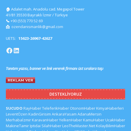
🏠
Adalet mah. Anadolu cad. Megapol Tower
41/81 35530 Bayraklı İzmir / Türkiye
📞
+90 (553) 770 52 69
📩
ozendanismanlik@gmail.com
UETS:
15623-26967-42627
Tanıtım yazısı, banner ve link vererek firmanı üst sıralara taşı
DESTEKLIYORUZ
SUCUDO
RayHaber
TeleferikHaber
OtonomHaber
KimyaHaberleri
LeventÖzen
KadinGirisim
AnkaraYasam
AdanaMersin
Merhabaİzmir
KaravanHaber
YelkenHaber
KamuHaber
UcakHaber
MakineTamir
Iptidai
SilahHaber
LeoTheMaster.Net
KolayBilimHaber