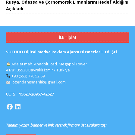
Rusya, Odessa ve Çornomorsk Limanlarını Hedef Aldığını
Açıkladı
İLETIŞIM
SUCUDO Dijital Medya Reklam Ajansı Hizmetleri Ltd. Şti.
Adalet mah. Anadolu cad. Megapol Tower
41/81 35530 Bayraklı İzmir / Türkiye
+90 (553) 770 52 69
ozendanismanlik@gmail.com
UETS:
15623-26967-42627
Tanıtım yazısı, banner ve link vererek firmanı üst sıralara taşı