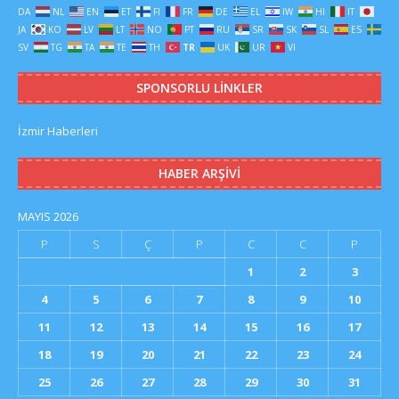
DA
NL
EN
ET
FI
FR
DE
EL
IW
HI
IT
JA
KO
LV
LT
NO
PT
RU
SR
SK
SL
ES
SV
TG
TA
TE
TH
TR
UK
UR
VI
SPONSORLU LINKLER
İzmir Haberleri
HABER ARŞIVI
MAYIS 2026
P
S
Ç
P
C
C
P
1
2
3
4
5
6
7
8
9
10
11
12
13
14
15
16
17
18
19
20
21
22
23
24
25
26
27
28
29
30
31