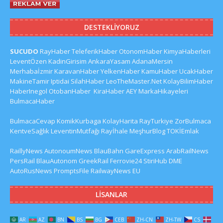
DESTEKLIYORUZ
SUCUDO
RayHaber
TeleferikHaber
OtonomHaber
KimyaHaberleri
LeventÖzen
KadinGirisim
AnkaraYasam
AdanaMersin
Merhabaİzmir
KaravanHaber
YelkenHaber
KamuHaber
UcakHaber
MakineTamir
Iptidai
SilahHaber
LeoTheMaster.Net
KolayBilimHaber
HaberInegol
OtobanHaber
KiraHaber
AEY
MarkaHikayeleri
BulmacaHaber
BulmacaCevap
KomikKurbaga
KolayHarita
RayTurkiye
ZorBulmaca
KentveSağlık
LeventinMutfağı
Rayİhale
MeşhurBlog
TOKİEmlak
RaillyNews
AutonoumNews
BlauBahn
GareExpress
ArabRailNews
PersRail
BlauAutonom
GreekRail
Ferrovie24
StiriHub
DME
AutoRusNews
PromptsFile
RailwayNews EU
LISANLAR
AR
AZ
BN
BS
BG
CEB
ZH-CN
ZH-TW
CS