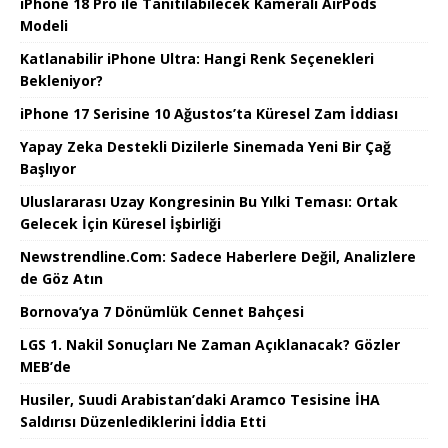
iPhone 18 Pro ile Tanıtılabilecek Kameralı AirPods
Modeli
Katlanabilir iPhone Ultra: Hangi Renk Seçenekleri
Bekleniyor?
iPhone 17 Serisine 10 Ağustos’ta Küresel Zam İddiası
Yapay Zeka Destekli Dizilerle Sinemada Yeni Bir Çağ
Başlıyor
Uluslararası Uzay Kongresinin Bu Yılki Teması: Ortak
Gelecek İçin Küresel İşbirliği
Newstrendline.Com: Sadece Haberlere Değil, Analizlere
de Göz Atın
Bornova’ya 7 Dönümlük Cennet Bahçesi
LGS 1. Nakil Sonuçları Ne Zaman Açıklanacak? Gözler
MEB’de
Husiler, Suudi Arabistan’daki Aramco Tesisine İHA
Saldırısı Düzenlediklerini İddia Etti