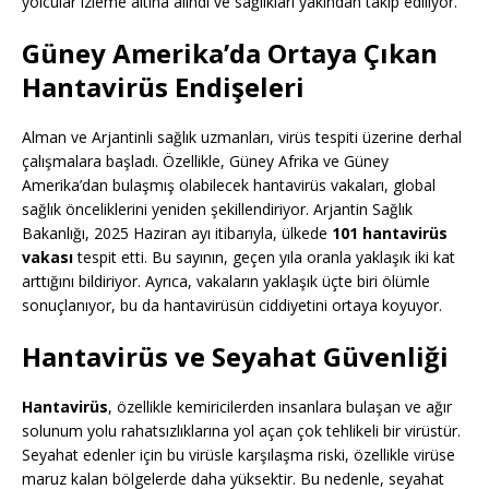
yolcular izleme altına alındı ve sağlıkları yakından takip ediliyor.
Güney Amerika’da Ortaya Çıkan
Hantavirüs Endişeleri
Alman ve Arjantinli sağlık uzmanları, virüs tespiti üzerine derhal
çalışmalara başladı. Özellikle, Güney Afrika ve Güney
Amerika’dan bulaşmış olabilecek hantavirüs vakaları, global
sağlık önceliklerini yeniden şekillendiriyor. Arjantin Sağlık
Bakanlığı, 2025 Haziran ayı itibarıyla, ülkede
101 hantavirüs
vakası
tespit etti. Bu sayının, geçen yıla oranla yaklaşık iki kat
arttığını bildiriyor. Ayrıca, vakaların yaklaşık üçte biri ölümle
sonuçlanıyor, bu da hantavirüsün ciddiyetini ortaya koyuyor.
Hantavirüs ve Seyahat Güvenliği
Hantavirüs
, özellikle kemiricilerden insanlara bulaşan ve ağır
solunum yolu rahatsızlıklarına yol açan çok tehlikeli bir virüstür.
Seyahat edenler için bu virüsle karşılaşma riski, özellikle virüse
maruz kalan bölgelerde daha yüksektir. Bu nedenle, seyahat