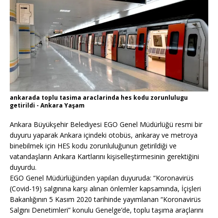
ankarada toplu tasima araclarinda hes kodu zorunlulugu
getirildi - Ankara Yaşam
Ankara Büyükşehir Belediyesi EGO Genel Müdürlüğü resmi bir
duyuru yaparak Ankara içindeki otobüs, ankaray ve metroya
binebilmek için HES kodu zorunluluğunun getirildiği ve
vatandaşların Ankara Kartlarını kişiselleştirmesinin gerektiğini
duyurdu.
EGO Genel Müdürlüğünden yapılan duyuruda: “Koronavirüs
(Covid-19) salgınına karşı alınan önlemler kapsamında, İçişleri
Bakanlığının 5 Kasım 2020 tarihinde yayımlanan “Koronavirüs
Salgını Denetimleri” konulu Genelge’de, toplu taşıma araçlarını