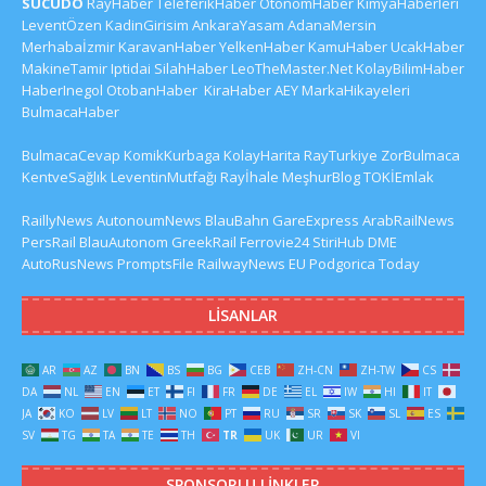
SUCUDO
RayHaber
TeleferikHaber
OtonomHaber
KimyaHaberleri
LeventÖzen
KadinGirisim
AnkaraYasam
AdanaMersin
Merhabaİzmir
KaravanHaber
YelkenHaber
KamuHaber
UcakHaber
MakineTamir
Iptidai
SilahHaber
LeoTheMaster.Net
KolayBilimHaber
HaberInegol
OtobanHaber
KiraHaber
AEY
MarkaHikayeleri
BulmacaHaber
BulmacaCevap
KomikKurbaga
KolayHarita
RayTurkiye
ZorBulmaca
KentveSağlık
LeventinMutfağı
Rayİhale
MeşhurBlog
TOKİEmlak
RaillyNews
AutonoumNews
BlauBahn
GareExpress
ArabRailNews
PersRail
BlauAutonom
GreekRail
Ferrovie24
StiriHub
DME
AutoRusNews
PromptsFile
RailwayNews EU
Podgorica Today
LISANLAR
AR
AZ
BN
BS
BG
CEB
ZH-CN
ZH-TW
CS
DA
NL
EN
ET
FI
FR
DE
EL
IW
HI
IT
JA
KO
LV
LT
NO
PT
RU
SR
SK
SL
ES
SV
TG
TA
TE
TH
TR
UK
UR
VI
SPONSORLU LINKLER