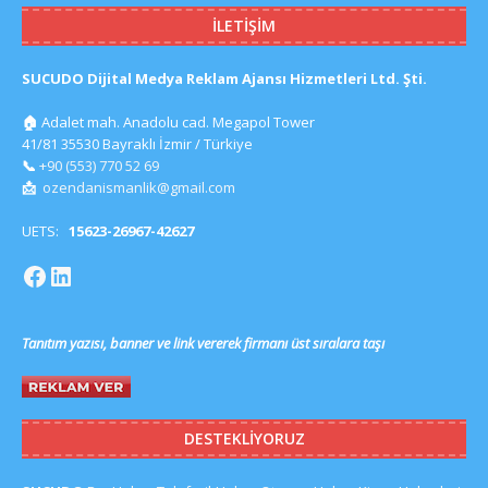
İLETIŞIM
SUCUDO Dijital Medya Reklam Ajansı Hizmetleri Ltd. Şti.
🏠
Adalet mah. Anadolu cad. Megapol Tower
41/81 35530 Bayraklı İzmir / Türkiye
📞
+90 (553) 770 52 69
📩
ozendanismanlik@gmail.com
UETS:
15623-26967-42627
Tanıtım yazısı, banner ve link vererek firmanı üst sıralara taşı
DESTEKLIYORUZ