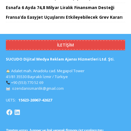
Esnafa 6 Ayda 74,8 Milyar Liralık Finansman Desteği
Fransa’da EasyJet Uçuşlarını Etkileyebilecek Grev Kararı
İLETIŞIM
SUCUDO Dijital Medya Reklam Ajansı Hizmetleri Ltd. Şti.
Adalet mah. Anadolu cad. Megapol Tower
41/81 35530 Bayraklı İzmir / Türkiye
+90 (553) 770 52 69
ozendanismanlik@gmail.com
UETS:
15623-26967-42627
Tanıtım yazısı, banner ve link vererek firmanı üst sıralara taşı