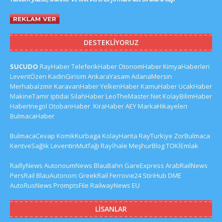
DESTEKLIYORUZ
SUCUDO
RayHaber
TeleferikHaber
OtonomHaber
KimyaHaberleri
LeventÖzen
KadinGirisim
AnkaraYasam
AdanaMersin
Merhabaİzmir
KaravanHaber
YelkenHaber
KamuHaber
UcakHaber
MakineTamir
Iptidai
SilahHaber
LeoTheMaster.Net
KolayBilimHaber
HaberInegol
OtobanHaber
KiraHaber
AEY
MarkaHikayeleri
BulmacaHaber
BulmacaCevap
KomikKurbaga
KolayHarita
RayTurkiye
ZorBulmaca
KentveSağlık
LeventinMutfağı
Rayİhale
MeşhurBlog
TOKİEmlak
RaillyNews
AutonoumNews
BlauBahn
GareExpress
ArabRailNews
PersRail
BlauAutonom
GreekRail
Ferrovie24
StiriHub
DME
AutoRusNews
PromptsFile
RailwayNews EU
LISANLAR