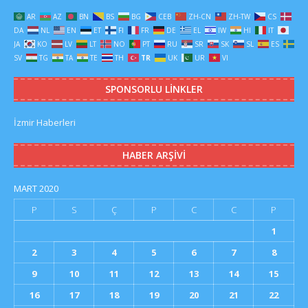
AR
AZ
BN
BS
BG
CEB
ZH-CN
ZH-TW
CS
DA
NL
EN
ET
FI
FR
DE
EL
IW
HI
IT
JA
KO
LV
LT
NO
PT
RU
SR
SK
SL
ES
SV
TG
TA
TE
TH
TR
UK
UR
VI
SPONSORLU LINKLER
İzmir Haberleri
HABER ARŞIVI
MART 2020
P
S
Ç
P
C
C
P
1
2
3
4
5
6
7
8
9
10
11
12
13
14
15
16
17
18
19
20
21
22