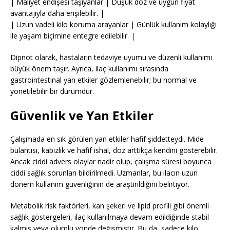
| Maliyet endişesi taşıyanlar | Düşük doz ve uygun fiyat
avantajıyla daha erişilebilir. |
| Uzun vadeli kilo koruma arayanlar | Günlük kullanım kolaylığı
ile yaşam biçimine entegre edilebilir. |
Dipnot olarak, hastaların tedaviye uyumu ve düzenli kullanımı
büyük önem taşır. Ayrıca, ilaç kullanımı sırasında
gastrointestinal yan etkiler gözlemlenebilir; bu normal ve
yönetilebilir bir durumdur.
Güvenlik ve Yan Etkiler
Çalışmada en sık görülen yan etkiler hafif şiddetteydi. Mide
bulantısı, kabızlık ve hafif ishal, doz arttıkça kendini gösterebilir.
Ancak ciddi advers olaylar nadir olup, çalışma süresi boyunca
ciddi sağlık sorunları bildirilmedi. Uzmanlar, bu ilacın uzun
dönem kullanım güvenliğinin de araştırıldığını belirtiyor.
Metabolik risk faktörleri, kan şekeri ve lipid profili gibi önemli
sağlık göstergeleri, ilaç kullanılmaya devam edildiğinde stabil
kalmış veya olumlu yönde değişmiştir. Bu da, sadece kilo