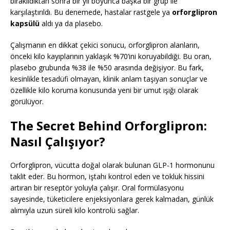
bırakıldıktan sonra bir yıl boyunca başka bir grup ile
karşılaştırıldı. Bu denemede, hastalar rastgele ya
orforglipron
kapsülü
aldı ya da plasebo.
Çalışmanın en dikkat çekici sonucu, orforglipron alanların,
önceki kilo kayıplarının yaklaşık %70’ini koruyabildiği. Bu oran,
plasebo grubunda %38 ile %50 arasında değişiyor. Bu fark,
kesinlikle tesadüfi olmayan, klinik anlam taşıyan sonuçlar ve
özellikle kilo koruma konusunda yeni bir umut ışığı olarak
görülüyor.
The Secret Behind Orforglipron:
Nasıl Çalışıyor?
Orforglipron, vücutta doğal olarak bulunan GLP-1 hormonunu
taklit eder. Bu hormon, iştahı kontrol eden ve tokluk hissini
artıran bir reseptör yoluyla çalışır. Oral formülasyonu
sayesinde, tüketicilere enjeksiyonlara gerek kalmadan, günlük
alımıyla uzun süreli kilo kontrolü sağlar.