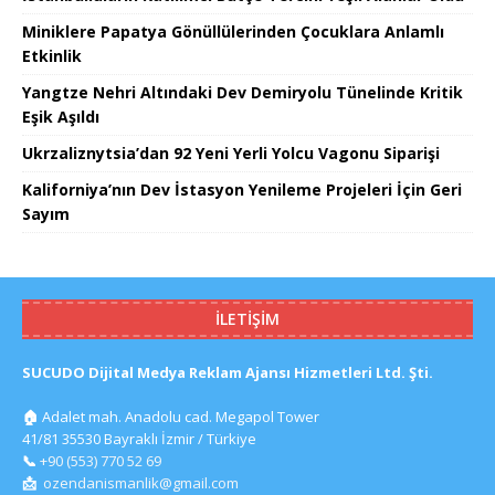
Miniklere Papatya Gönüllülerinden Çocuklara Anlamlı
Etkinlik
Yangtze Nehri Altındaki Dev Demiryolu Tünelinde Kritik
Eşik Aşıldı
Ukrzaliznytsia’dan 92 Yeni Yerli Yolcu Vagonu Siparişi
Kaliforniya’nın Dev İstasyon Yenileme Projeleri İçin Geri
Sayım
İLETIŞIM
SUCUDO Dijital Medya Reklam Ajansı Hizmetleri Ltd. Şti.
🏠
Adalet mah. Anadolu cad. Megapol Tower
41/81 35530 Bayraklı İzmir / Türkiye
📞
+90 (553) 770 52 69
📩
ozendanismanlik@gmail.com