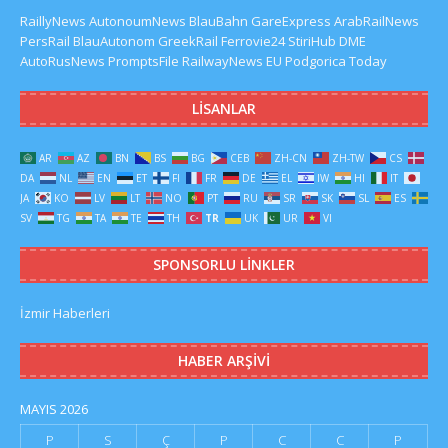
RaillyNews
AutonoumNews
BlauBahn
GareExpress
ArabRailNews
PersRail
BlauAutonom
GreekRail
Ferrovie24
StiriHub
DME
AutoRusNews
PromptsFile
RailwayNews EU
Podgorica Today
LISANLAR
AR
AZ
BN
BS
BG
CEB
ZH-CN
ZH-TW
CS
DA
NL
EN
ET
FI
FR
DE
EL
IW
HI
IT
JA
KO
LV
LT
NO
PT
RU
SR
SK
SL
ES
SV
TG
TA
TE
TH
TR
UK
UR
VI
SPONSORLU LINKLER
İzmir Haberleri
HABER ARŞIVI
MAYIS 2026
P
S
Ç
P
C
C
P