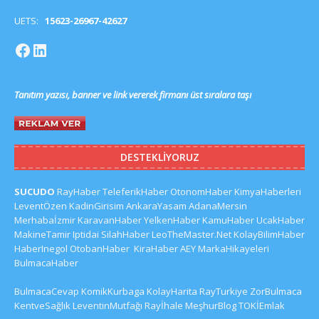
UETS:
15623-26967-42627
Tanıtım yazısı, banner ve link vererek firmanı üst sıralara taşı
DESTEKLIYORUZ
SUCUDO
RayHaber
TeleferikHaber
OtonomHaber
KimyaHaberleri
LeventÖzen
KadinGirisim
AnkaraYasam
AdanaMersin
Merhabaİzmir
KaravanHaber
YelkenHaber
KamuHaber
UcakHaber
MakineTamir
Iptidai
SilahHaber
LeoTheMaster.Net
KolayBilimHaber
HaberInegol
OtobanHaber
KiraHaber
AEY
MarkaHikayeleri
BulmacaHaber
BulmacaCevap
KomikKurbaga
KolayHarita
RayTurkiye
ZorBulmaca
KentveSağlık
LeventinMutfağı
Rayİhale
MeşhurBlog
TOKİEmlak