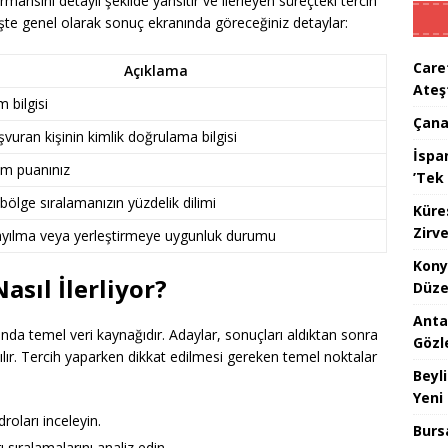
formansını detaylı şekilde yansıtır ve ilerleyen süreçteki tercih
şte genel olarak sonuç ekranında göreceğiniz detaylar:
Care
Açıklama
Ateş
m bilgisi
Çana
vuran kişinin kimlik doğrulama bilgisi
İspan
am puanınız
’Tek 
bölge sıralamanızın yüzdelik dilimi
Küre
Zirve
sayılma veya yerleştirmeye uygunluk durumu
Kony
asıl İlerliyor?
Düze
Anta
da temel veri kaynağıdır. Adaylar, sonuçları aldıktan sonra
Gözl
tılır. Tercih yaparken dikkat edilmesi gereken temel noktalar
Beyl
Yeni
roları inceleyin.
Burs
 sıralamalarını analiz edin.