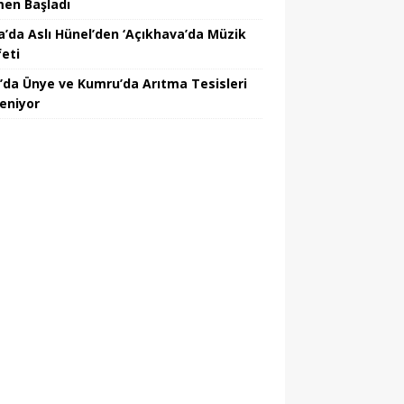
en Başladı
a’da Aslı Hünel’den ‘Açıkhava’da Müzik
feti
’da Ünye ve Kumru’da Arıtma Tesisleri
leniyor