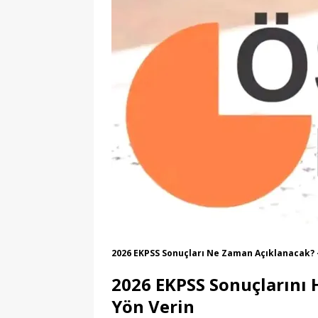
[ 06/08/2026 ]
2026-202
[ 06/08/2026 ]
2026-202
EĞITIM
[ 06/08/2026 ]
Geleceği
EĞITIM
[ 06/08/2026 ]
Konaklı 
[ 06/08/2026 ]
DGS 2026
[ 06/08/2026 ]
İl İçi Ö
[ 06/08/2026 ]
AÖL 3. 
[ 06/08/2026 ]
Öğretmen
[ 07/08/2026 ]
Maltepe 
2026 EKPSS Sonuçları Ne Zaman Açıklanacak?
2026 EKPSS Sonuçlarını 
Yön Verin