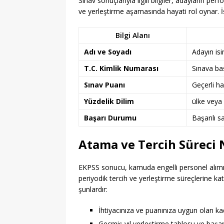
Sınav sonuçlarıyla ilgili bilgiler, adayların per
ve yerleştirme aşamasında hayati rol oynar. İ
Bilgi Alanı
Adı ve Soyadı
Adayın isi
T.C. Kimlik Numarası
Sınava baş
Sınav Puanı
Geçerli h
Yüzdelik Dilim
ülke veya 
Başarı Durumu
Başarılı 
Atama ve Tercih Süreci N
EKPSS sonucu, kamuda engelli personel alımın
periyodik tercih ve yerleştirme süreçlerine ka
şunlardır:
İhtiyacınıza ve puanınıza uygun olan kad
Geçmiş yıl yerleştirme tablosu ve başarı