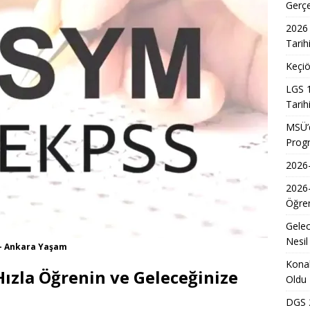
7 Üniversite Kayıt Tarihleri ve Detayları
EĞITIM
Gerç
7 Uyum Haftası Ne Zaman Başlıyor? Öğrencilere Rehberlik
2026 
Tarih
Keçiö
n Doktoru ve Mühendislik Birliği: Yeni Nesil Sağlık Uzmanları
LGS 1
Tarih
Kadınların Okuma Azmi İlham Kaynağı Oldu
EĞITIM
MSÜ’d
Prog
 Sonuçlarının Açıklanma Tarihi Belli Oldu
EĞITIM
2026-
ğretmen Atama Sonuçlarının Açıklanması
EĞITIM
2026
Dönem Sınav Sonuçları ve Öğrenme Rehberi
EĞITIM
Öğren
lerin Mazerete Bağlı Yer Değiştirme Sonucu Nedir?
EĞITIM
Gelec
Yaz Okulu Öğrencilerine Yönelik Afet Bilinci Eğitimleri
EĞITIM
Nesil
 - Ankara Yaşam
Konak
Hızla Öğrenin ve Geleceğinize
Oldu
DGS 2