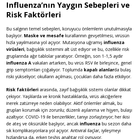
Influenza’nın Yaygın Sebepleri ve
Risk Faktörleri
Bu salgının temel sebepleri, koruyucu önlemlerin unutulmasıyla
başlıyor.
Maske ve mesafe
kurallarının gevşetilmesi, virüsün
hızla yayılmasına yol açıyor. Mutasyona uğramış
influenza
virüsleri
, bağışıklık sistemini alt üst ediyor ve bu, özellikle risk
gruplarında ağır tablolar yaratıyor. Örneğin, son 1-1,5 aydır
influenza A
vakaları artarken, bu virüs RSV ile birleşince, genel
grip semptomları çoğalıyor. Toplumda
kapalı alanlar
da bulaş
riski yükseliyor; okulların açılması, çocukları daha fazla etkiliyor.
Risk faktörleri
arasında, zayıf bağışıklık sistemi olanlar dikkat
çekiyor. Yaşlılarda ve kronik hastalıklarda, virüs akciğerlere
inerek zatürreye neden olabiliyor. Aktif önlemler almak, bu
grupları korumak için zorunlu; düzenli aşılanma ve hijyen, bulaşı
azaltıyor. COVID-19 ile benzerlikler, tanıyı zorlaştırıyor; her ikisi
de ateş ve öksürükle başlıyor, ancak
influenza
bu sezon daha
sık komplikasyonlara yol açıyor. Antiviral ilaçlar, iyileşmeyi
hızlandırsa da, erken teşhis anahtar rol oynuyor.