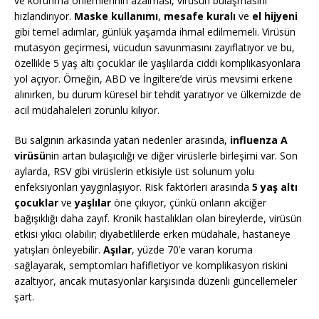
ve korunma önlemlerinin azalması, virüsün bulaşmasını
hızlandırıyor.
Maske kullanımı
,
mesafe kuralı
ve
el hijyeni
gibi temel adımlar, günlük yaşamda ihmal edilmemeli. Virüsün
mutasyon geçirmesi, vücudun savunmasını zayıflatıyor ve bu,
özellikle 5 yaş altı çocuklar ile yaşlılarda ciddi komplikasyonlara
yol açıyor. Örneğin, ABD ve İngiltere’de virüs mevsimi erkene
alınırken, bu durum küresel bir tehdit yaratıyor ve ülkemizde de
acil müdahaleleri zorunlu kılıyor.
Bu salgının arkasında yatan nedenler arasında,
influenza A
virüsü
nin artan bulaşıcılığı ve diğer virüslerle birleşimi var. Son
aylarda, RSV gibi virüslerin etkisiyle üst solunum yolu
enfeksiyonları yaygınlaşıyor. Risk faktörleri arasında
5 yaş altı
çocuklar
ve
yaşlılar
öne çıkıyor, çünkü onların akciğer
bağışıklığı daha zayıf. Kronik hastalıkları olan bireylerde, virüsün
etkisi yıkıcı olabilir; diyabetlilerde erken müdahale, hastaneye
yatışları önleyebilir.
Aşılar
, yüzde 70’e varan koruma
sağlayarak, semptomları hafifletiyor ve komplikasyon riskini
azaltıyor, ancak mutasyonlar karşısında düzenli güncellemeler
şart.