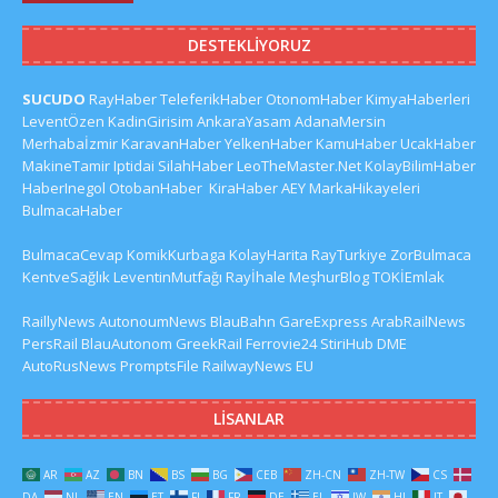
DESTEKLIYORUZ
SUCUDO
RayHaber
TeleferikHaber
OtonomHaber
KimyaHaberleri
LeventÖzen
KadinGirisim
AnkaraYasam
AdanaMersin
Merhabaİzmir
KaravanHaber
YelkenHaber
KamuHaber
UcakHaber
MakineTamir
Iptidai
SilahHaber
LeoTheMaster.Net
KolayBilimHaber
HaberInegol
OtobanHaber
KiraHaber
AEY
MarkaHikayeleri
BulmacaHaber
BulmacaCevap
KomikKurbaga
KolayHarita
RayTurkiye
ZorBulmaca
KentveSağlık
LeventinMutfağı
Rayİhale
MeşhurBlog
TOKİEmlak
RaillyNews
AutonoumNews
BlauBahn
GareExpress
ArabRailNews
PersRail
BlauAutonom
GreekRail
Ferrovie24
StiriHub
DME
AutoRusNews
PromptsFile
RailwayNews EU
LISANLAR
AR
AZ
BN
BS
BG
CEB
ZH-CN
ZH-TW
CS
DA
NL
EN
ET
FI
FR
DE
EL
IW
HI
IT