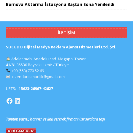
Bornova Aktarma İstasyonu Baştan Sona Yenilendi
İLETIŞIM
SUCUDO Dijital Medya Reklam Ajansı Hizmetleri Ltd. Şti.
Adalet mah. Anadolu cad. Megapol Tower
41/81 35530 Bayraklı İzmir / Türkiye
+90 (553) 770 52 69
ozendanismanlik@gmail.com
UETS:
15623-26967-42627
Tanıtım yazısı, banner ve link vererek firmanı üst sıralara taşı