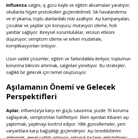
Influenza
salgını, iş gücü kaybı ve eğitim aksamaları yaratıyor;
okullarda hijyen protokolleri güçlendirilmeli. Sık havalandırma
ve el yıkama, toplu alanlardaki riski azaltıyor. Aşı kampanyaları,
çocuklar ve yaşlılar için koruyucu; mutasyon izleme, hızlı
yanıtlar sağlıyor. Bireysel sorumluluklar, virüsün etkisini
düşürüyor; semptom izleme ve erken müdahale,
komplikasyonları önlüyor.
Uzun vadeli çözümler, eğitim ve farkındalıkla ilerliyor; toplumun
korunma bilincini artırmak, salgınları yönetiyor. Bu stratejiler,
sağlıklı bir gelecek için temel oluşturuyor.
Aşılamanın Önemi ve Gelecek
Perspektifleri
Aşılar
, influenza’ya karşı en güçlü savunma; yüzde 70 koruma
sağlayarak, semptomları hafifletiyor. Ekim ayından itibaren aşı
yaptırmak, yayılmayı kontrol ediyor. Yıllık güncellemeler, yeni
varyantlara karşı bağışıklığı güçlendiriyor. Aşı tereddütlerini
gidermek, genel sağlığı artırıyor; antiviral ilaçların geliştirilmesi,