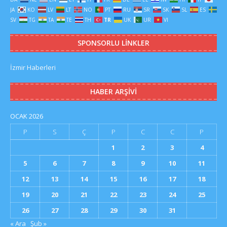
JA
KO
LV
LT
NO
PT
RU
SR
SK
SL
ES
SV
TG
TA
TE
TH
TR
UK
UR
VI
SPONSORLU LINKLER
İzmir Haberleri
HABER ARŞIVI
OCAK 2026
P
S
Ç
P
C
C
P
1
2
3
4
5
6
7
8
9
10
11
12
13
14
15
16
17
18
19
20
21
22
23
24
25
26
27
28
29
30
31
« Ara
Şub »