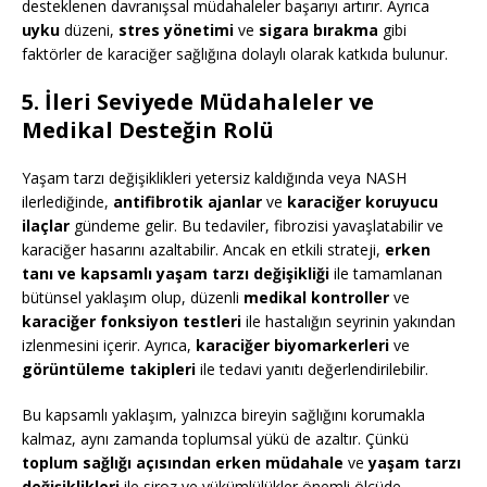
desteklenen davranışsal müdahaleler başarıyı artırır. Ayrıca
uyku
düzeni,
stres yönetimi
ve
sigara bırakma
gibi
faktörler de karaciğer sağlığına dolaylı olarak katkıda bulunur.
5. İleri Seviyede Müdahaleler ve
Medikal Desteğin Rolü
Yaşam tarzı değişiklikleri yetersiz kaldığında veya NASH
ilerlediğinde,
antifibrotik ajanlar
ve
karaciğer koruyucu
ilaçlar
gündeme gelir. Bu tedaviler, fibrozisi yavaşlatabilir ve
karaciğer hasarını azaltabilir. Ancak en etkili strateji,
erken
tanı ve kapsamlı yaşam tarzı değişikliği
ile tamamlanan
bütünsel yaklaşım olup, düzenli
medikal kontroller
ve
karaciğer fonksiyon testleri
ile hastalığın seyrinin yakından
izlenmesini içerir. Ayrıca,
karaciğer biyomarkerleri
ve
görüntüleme takipleri
ile tedavi yanıtı değerlendirilebilir.
Bu kapsamlı yaklaşım, yalnızca bireyin sağlığını korumakla
kalmaz, aynı zamanda toplumsal yükü de azaltır. Çünkü
toplum sağlığı açısından erken müdahale
ve
yaşam tarzı
değişiklikleri
ile siroz ve yükümlülükler önemli ölçüde