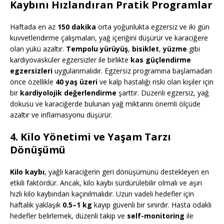
Kaybını Hızlandıran Pratik Programlar
Haftada en az
150 dakika
orta yoğunlukta egzersiz ve iki gün
kuvvetlendirme çalışmaları, yağ içeriğini düşürür ve karaciğere
olan yükü azaltır.
Tempolu yürüyüş
,
bisiklet
,
yüzme
gibi
kardiyovasküler egzersizler ile birlikte
kas güçlendirme
egzersizleri
uygulanmalıdır. Egzersiz programına başlamadan
önce özellikle
40 yaş üzeri
ve kalp hastalığı riski olan kişiler için
bir
kardiyolojik değerlendirme
şarttır. Düzenli egzersiz, yağ
dokusu ve karaciğerde bulunan yağ miktarını önemli ölçüde
azaltır ve inflamasyonu düşürür.
4. Kilo Yönetimi ve Yaşam Tarzı
Dönüşümü
Kilo kaybı
, yağlı karaciğerin geri dönüşümünü destekleyen en
etkili faktördür. Ancak, kilo kaybı sürdürülebilir olmalı ve aşırı
hızlı kilo kaybından kaçınılmalıdır. Uzun vadeli hedefler için
haftalık yaklaşık
0.5–1 kg
kayıp güvenli bir sınırdır. Hasta odaklı
hedefler belirlemek, düzenli takip ve
self-monitoring
ile