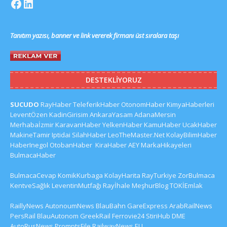
Tanıtım yazısı, banner ve link vererek firmanı üst sıralara taşı
DESTEKLIYORUZ
SUCUDO
RayHaber
TeleferikHaber
OtonomHaber
KimyaHaberleri
LeventÖzen
KadinGirisim
AnkaraYasam
AdanaMersin
Merhabaİzmir
KaravanHaber
YelkenHaber
KamuHaber
UcakHaber
MakineTamir
Iptidai
SilahHaber
LeoTheMaster.Net
KolayBilimHaber
HaberInegol
OtobanHaber
KiraHaber
AEY
MarkaHikayeleri
BulmacaHaber
BulmacaCevap
KomikKurbaga
KolayHarita
RayTurkiye
ZorBulmaca
KentveSağlık
LeventinMutfağı
Rayİhale
MeşhurBlog
TOKİEmlak
RaillyNews
AutonoumNews
BlauBahn
GareExpress
ArabRailNews
PersRail
BlauAutonom
GreekRail
Ferrovie24
StiriHub
DME
AutoRusNews
PromptsFile
RailwayNews EU