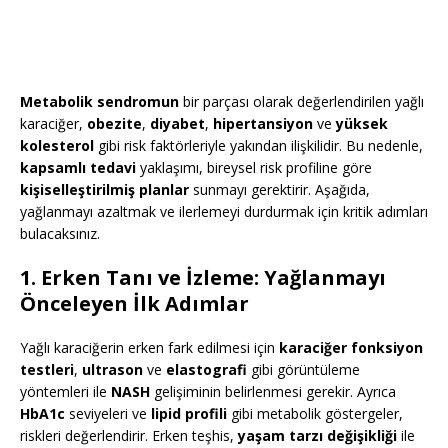
Metabolik sendromun
bir parçası olarak değerlendirilen yağlı
karaciğer,
obezite
,
diyabet
,
hipertansiyon
ve
yüksek
kolesterol
gibi risk faktörleriyle yakından ilişkilidir. Bu nedenle,
kapsamlı tedavi
yaklaşımı, bireysel risk profiline göre
kişiselleştirilmiş planlar
sunmayı gerektirir. Aşağıda,
yağlanmayı azaltmak ve ilerlemeyi durdurmak için kritik adımları
bulacaksınız.
1. Erken Tanı ve İzleme: Yağlanmayı
Önceleyen İlk Adımlar
Yağlı karaciğerin erken fark edilmesi için
karaciğer fonksiyon
testleri
,
ultrason
ve
elastografi
gibi görüntüleme
yöntemleri ile
NASH
gelişiminin belirlenmesi gerekir. Ayrıca
HbA1c
seviyeleri ve
lipid profili
gibi metabolik göstergeler,
riskleri değerlendirir. Erken teşhis,
yaşam tarzı değişikliği
ile