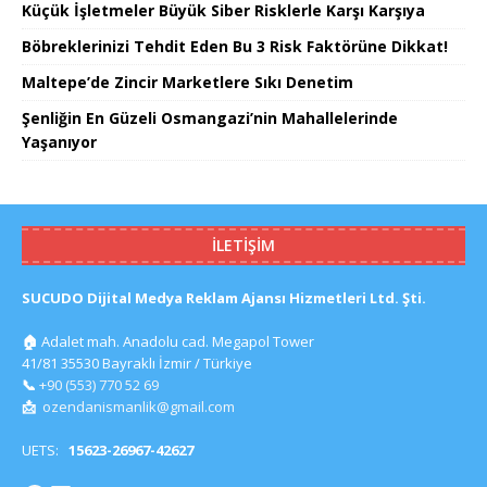
Küçük İşletmeler Büyük Siber Risklerle Karşı Karşıya
Böbreklerinizi Tehdit Eden Bu 3 Risk Faktörüne Dikkat!
Maltepe’de Zincir Marketlere Sıkı Denetim
Şenliğin En Güzeli Osmangazi’nin Mahallelerinde
Yaşanıyor
İLETIŞIM
SUCUDO Dijital Medya Reklam Ajansı Hizmetleri Ltd. Şti.
🏠
Adalet mah. Anadolu cad. Megapol Tower
41/81 35530 Bayraklı İzmir / Türkiye
📞
+90 (553) 770 52 69
📩
ozendanismanlik@gmail.com
UETS:
15623-26967-42627