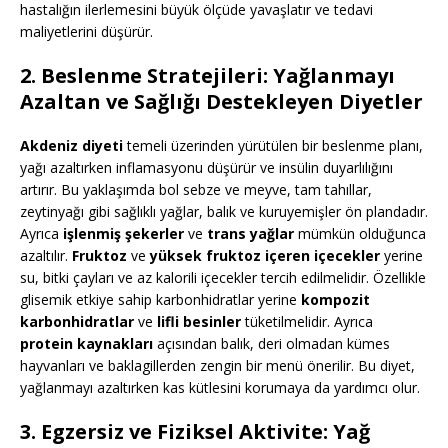
hastalığın ilerlemesini büyük ölçüde yavaşlatır ve tedavi
maliyetlerini düşürür.
2. Beslenme Stratejileri: Yağlanmayı
Azaltan ve Sağlığı Destekleyen Diyetler
Akdeniz diyeti
temeli üzerinden yürütülen bir beslenme planı,
yağı azaltırken inflamasyonu düşürür ve insülin duyarlılığını
artırır. Bu yaklaşımda bol sebze ve meyve, tam tahıllar,
zeytinyağı gibi sağlıklı yağlar, balık ve kuruyemişler ön plandadır.
Ayrıca
işlenmiş şekerler
ve
trans yağlar
mümkün olduğunca
azaltılır.
Fruktoz
ve
yüksek fruktoz içeren içecekler
yerine
su, bitki çayları ve az kalorili içecekler tercih edilmelidir. Özellikle
glisemik etkiye sahip karbonhidratlar yerine
kompozit
karbonhidratlar
ve
lifli besinler
tüketilmelidir. Ayrıca
protein kaynakları
açısından balık, deri olmadan kümes
hayvanları ve baklagillerden zengin bir menü önerilir. Bu diyet,
yağlanmayı azaltırken kas kütlesini korumaya da yardımcı olur.
3. Egzersiz ve Fiziksel Aktivite: Yağ