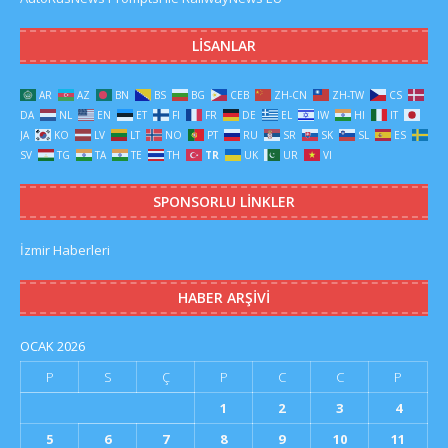
LISANLAR
AR
AZ
BN
BS
BG
CEB
ZH-CN
ZH-TW
CS
DA
NL
EN
ET
FI
FR
DE
EL
IW
HI
IT
JA
KO
LV
LT
NO
PT
RU
SR
SK
SL
ES
SV
TG
TA
TE
TH
TR
UK
UR
VI
SPONSORLU LINKLER
İzmir Haberleri
HABER ARŞIVI
OCAK 2026
P
S
Ç
P
C
C
P
1
2
3
4
5
6
7
8
9
10
11