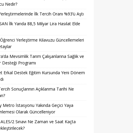
cu Nedir?
erleştirmelerinde İlk Tercih Oranı %93’ü Aştı
AN İlk Yarıda 88,5 Milyar Lira Hasılat Elde
ğrenci Yerleştirme Kılavuzu Güncellemeleri
taylar
a’da Mevsimlik Tarım Çalışanlarına Sağlık ve
r Desteği Programı
t Erkal Destek Eğitim Kursunda Yeni Dönem
dı
ercih Sonuçlarının Açıklanma Tarihi Ne
n?
ay Metro İstasyonu Yakında Geçici Yaya
lemesi Olarak Güncelleniyor
-ALES/2 Sınavı Ne Zaman ve Saat Kaçta
kleştirilecek?