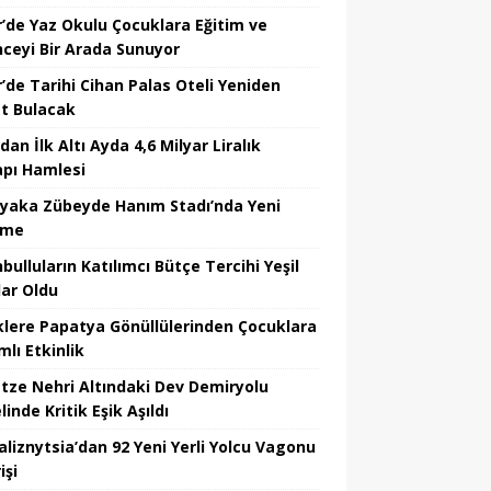
r’de Yaz Okulu Çocuklara Eğitim ve
nceyi Bir Arada Sunuyor
r’de Tarihi Cihan Palas Oteli Yeniden
t Bulacak
dan İlk Altı Ayda 4,6 Milyar Liralık
apı Hamlesi
ıyaka Zübeyde Hanım Stadı’nda Yeni
şme
bulluların Katılımcı Bütçe Tercihi Yeşil
lar Oldu
klere Papatya Gönüllülerinden Çocuklara
lı Etkinlik
tze Nehri Altındaki Dev Demiryolu
inde Kritik Eşik Aşıldı
aliznytsia’dan 92 Yeni Yerli Yolcu Vagonu
işi