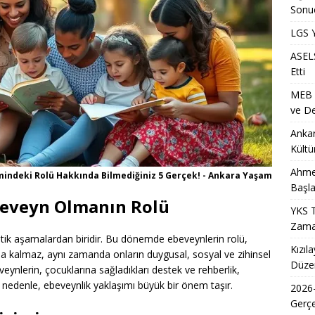
Sonu
ih Sonuçlarının Açıklanma Tarihi Ne Zaman?
EĞITIM
LGS Y
Metro İstasyonu Yakında Geçici Yaya Düzenlemesi Olarak
ASELS
ET
Etti
S/2 Sınavı Ne Zaman ve Saat Kaçta Gerçekleştirilecek?
EĞITIM
MEB Ö
ve De
n Doktoru ve Mühendislik Birliği: Yeni Nesil Sağlık Uzmanları
Ankar
Kültü
Ahme
indeki Rolü Hakkında Bilmediğiniz 5 Gerçek! - Ankara Yaşam
Başla
eveyn Olmanın Rolü
YKS T
Zama
itik aşamalardan biridir. Bu dönemde ebeveynlerin rolü,
Kızıl
la kalmaz, aynı zamanda onların duygusal, sosyal ve zihinsel
Düzen
eveynlerin, çocuklarına sağladıkları destek ve rehberlik,
Bu nedenle, ebeveynlik yaklaşımı büyük bir önem taşır.
2026
Gerçe