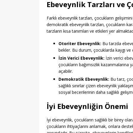
Ebeveynlik Tarzları ve Ç
Farklı ebeveynlik tarzları, çocukların gelişimini f
demokratik ebeveynlik tarzları, çocukların kar
tarzların kısa tanımları ve etkileri yer almaktad
Otoriter Ebeveynlik:
Bu tarzda ebevey
bekler. Bu durum, çocuklarda kaygı ve öz
İzin Verici Ebeveynlik:
İzin verici ebe
çocukların bağımsızlık kazanmalarına yard
açabilir.
Demokratik Ebeveynlik:
Bu tarz, çoc
sağlıklı sınırlar çizen ebeveynlik yaklaş
sosyal becerilerinin daha sağlıklı gelişm
İyi Ebeveynliğin Önemi
İyi ebeveynlik, çocukların sağlıklı bir birey ol
çocukların ihtiyaçlarını anlamak, onlara des
zorundadır. Bu süreçte, ebeveynlerin kendilerini