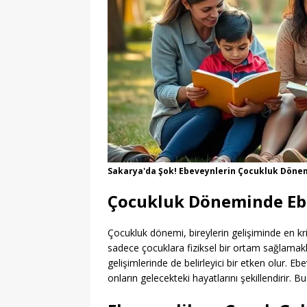
[ 06/08/2026 ]
YKS Terc
[ 06/08/2026 ]
Kızılay 
Güncelleniyor
MANŞ
[ 06/08/2026 ]
2026-ALE
[ 06/08/2026 ]
Geleceği
EĞITIM
Sakarya'da Şok! Ebeveynlerin Çocukluk Dönem
Çocukluk Döneminde Eb
Çocukluk dönemi, bireylerin gelişiminde en kr
sadece çocuklara fiziksel bir ortam sağlamak
gelişimlerinde de belirleyici bir etken olur. Eb
onların gelecekteki hayatlarını şekillendirir. 