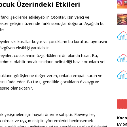
ocuk Üzerindeki Etkileri
arklı şekillerde etkileyebilir. Otoriter, izin verici ve
akter gelişimi üzerinde farklı sonuçlar doğurur. Aşağıda bu
ır:
nler sıkı kurallar koyar ve çocukların bu kurallara uymasını
güven eksikliği yaratabilir.
veynler, çocuklarının özgürlüklerini ön planda tutar. Bu,
ımcı olabilir ancak sınırların belirsizliği bazı sorunlara yol
ukların görüşlerine değer veren, onlarla empati kuran ve
ımını ifade eder. Bu tarz, genellikle çocukların özsaygı ve
esine olanak tanır.
arak yetişmeleri için hayati öneme sahiptir. Ebeveynler,
Koca
tek olmak ve uygun disiplin yöntemlerini benimsemek
Ev S
 sürekli olarak geliştirmeleri ve çocuklarıyla olan ilişkilerini