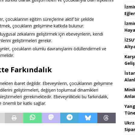
İzmi
Eğle
, çocuklarının eğitim süreçlerine aktif bir şekilde
İzmi
p etmek, çocukların gelişimine katkıda bulunur.
Haya
uygusal zekalarını geliştirmek için ebeveynlerin, kendi
İZSU’
erini geliştirmeleri gerekir.
Alty
nler, çocukların olumlu davranışlarını ödüllendirmeli ve
melidir.
Karş
Geli
te Farkındalık
İstan
Alan
en ibaret değildir. Ebeveynlerin, çocuklarının gelişimine
Mini
ndilerini geliştirmeleri, değişen toplumsal dinamikleri
Anlam
inleştirmeleri gerekmektedir. Ebeveynlikteki bu farkındalık,
e önemli bir katkı sağlar.
Yang
Tünel
Ukrz
Sipar