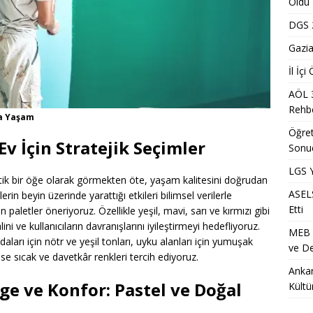
Oldu
eştirmelerinde İlk Tercih Oranı %93’ü Aştı
EĞITIM
DGS 2
lk Yarıda 88,5 Milyar Lira Hasılat Elde Etti
MANŞET
Gazia
nci Yerleştirme Kılavuzu Güncellemeleri ve Detaylar
EĞITIM
İl İç
a Mevsimlik Tarım Çalışanlarına Sağlık ve Kültür Desteği Programı
AÖL 
Rehbe
ra Yaşam
Öğret
ürk Kızılay Çocuklara Yönelik Afet Farkındalık Çalıştayını
Ev İçin Stratejik Seçimler
Sonu
M
LGS Y
tik bir öğe olarak görmekten öte, yaşam kalitesini doğrudan
ASELS
rin beyin üzerinde yarattığı etkileri bilimsel verilerle
Etti
aletler öneriyoruz. Özellikle yeşil, mavi, sarı ve kırmızı gibi
ni ve kullanıcıların davranışlarını iyileştirmeyi hedefliyoruz.
MEB Ö
arı için nötr ve yeşil tonları, uyku alanları için yumuşak
ve De
ise sıcak ve davetkâr renkleri tercih ediyoruz.
Ankar
ge ve Konfor: Pastel ve Doğal
Kültü