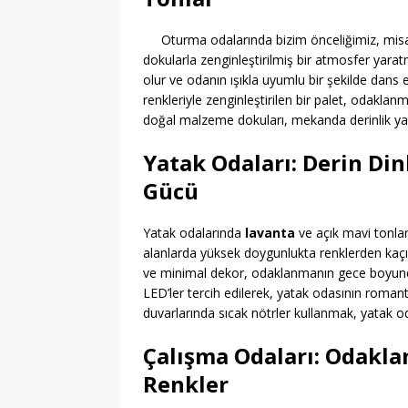
Oturma odalarında bizim önceliğimiz, misaf
dokularla zenginleştirilmiş bir atmosfer yar
olur ve odanın ışıkla uyumlu bir şekilde dans e
renkleriyle zenginleştirilen bir palet, odakla
doğal malzeme dokuları, mekanda derinlik yar
Yatak Odaları: Derin Di
Gücü
Yatak odalarında
lavanta
ve açık mavi tonları, 
alanlarda yüksek doygunlukta renklerden kaçı
ve minimal dekor, odaklanmanın gece boyunca
LED’ler tercih edilerek, yatak odasının romant
duvarlarında sıcak nötrler kullanmak, yatak 
Çalışma Odaları: Odakla
Renkler