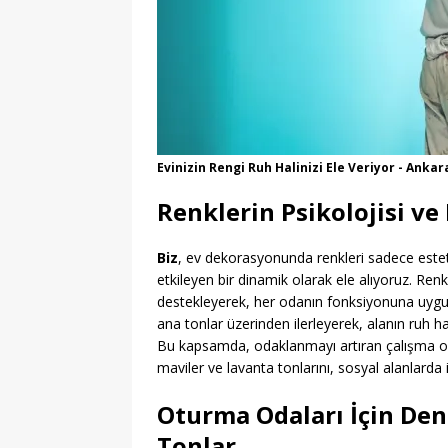
[ 06/08/2026 ]
LGS Yerl
[ 06/08/2026 ]
ASELSAN İ
[ 06/08/2026 ]
MEB Öğre
[ 06/08/2026 ]
Ankara’d
MANŞET
Evinizin Rengi Ruh Halinizi Ele Veriyor - Anka
[ 06/08/2026 ]
MEB ve T
Renklerin Psikolojisi ve 
Gerçekleştirdi
EĞITI
Biz
, ev dekorasyonunda renkleri sadece este
etkileyen bir dinamik olarak ele alıyoruz. Renkle
destekleyerek, her odanın fonksiyonuna uygun p
ana tonlar üzerinden ilerleyerek, alanın ruh hali
Bu kapsamda, odaklanmayı artıran çalışma odal
maviler ve lavanta tonlarını, sosyal alanlarda 
Oturma Odaları İçin Den
Tonlar