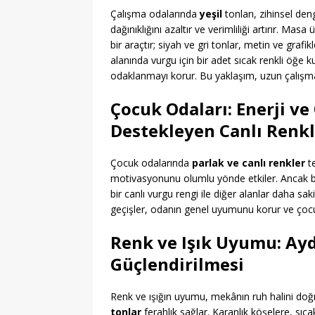
Çalışma odalarında
yeşil
tonları, zihinsel den
dağınıklığını azaltır ve verimliliği artırır. Ma
bir araçtır; siyah ve gri tonlar, metin ve grafikl
alanında vurgu için bir adet sıcak renkli öğe
odaklanmayı korur. Bu yaklaşım, uzun çalışma
Çocuk Odaları: Enerji 
Destekleyen Canlı Renkl
Çocuk odalarında
parlak ve canlı renkler
te
motivasyonunu olumlu yönde etkiler. Ancak bu 
bir canlı vurgu rengi ile diğer alanlar daha sa
geçişler, odanın genel uyumunu korur ve çocukl
Renk ve Işık Uyumu: Ayd
Güçlendirilmesi
Renk ve ışığın uyumu, mekânın ruh halini doğ
tonlar
ferahlık sağlar. Karanlık köşelere, sıcak