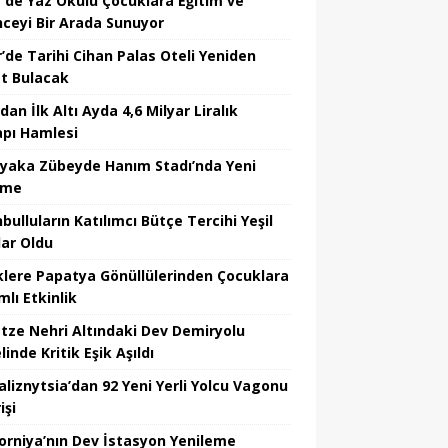
r’de Yaz Okulu Çocuklara Eğitim ve
nceyi Bir Arada Sunuyor
r’de Tarihi Cihan Palas Oteli Yeniden
t Bulacak
dan İlk Altı Ayda 4,6 Milyar Liralık
apı Hamlesi
ıyaka Zübeyde Hanım Stadı’nda Yeni
şme
bulluların Katılımcı Bütçe Tercihi Yeşil
lar Oldu
klere Papatya Gönüllülerinden Çocuklara
lı Etkinlik
tze Nehri Altındaki Dev Demiryolu
inde Kritik Eşik Aşıldı
aliznytsia’dan 92 Yeni Yerli Yolcu Vagonu
işi
forniya’nın Dev İstasyon Yenileme