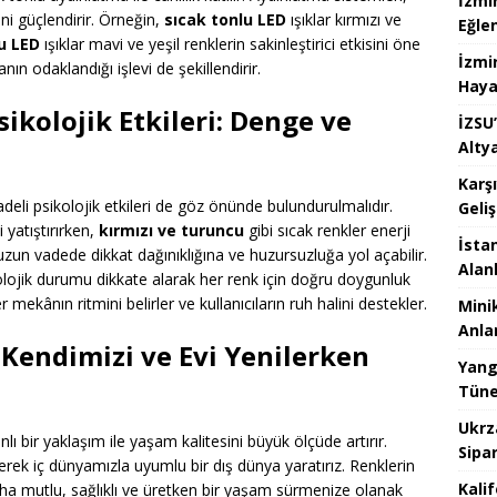
İzmi
ni güçlendirir. Örneğin,
sıcak tonlu LED
ışıklar kırmızı ve
Eğle
u LED
ışıklar mavi ve yeşil renklerin sakinleştirici etkisini öne
İzmi
ın odaklandığı işlevi de şekillendirir.
Haya
ikolojik Etkileri: Denge ve
İZSU’
Alty
Karş
vadeli psikolojik etkileri de göz önünde bulundurulmalıdır.
Geli
i yatıştırırken,
kırmızı ve turuncu
gibi sıcak renkler enerji
İstan
er uzun vadede dikkat dağınıklığına ve huzursuzluğa yol açabilir.
Alan
kolojik durumu dikkate alarak her renk için doğru doygunluk
mekânın ritmini belirler ve kullanıcıların ruh halini destekler.
Mini
Anlam
 Kendimizi ve Evi Yenilerken
Yang
Tünel
Ukrz
lı bir yaklaşım ile yaşam kalitesini büyük ölçüde artırır.
Sipar
erek iç dünyamızla uyumlu bir dış dünya yaratırız. Renklerin
Kali
daha mutlu, sağlıklı ve üretken bir yaşam sürmenize olanak