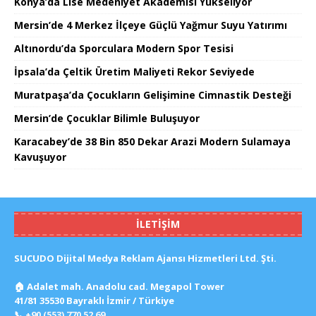
Konya’da Lise Medeniyet Akademisi Yükseliyor
Mersin’de 4 Merkez İlçeye Güçlü Yağmur Suyu Yatırımı
Altınordu’da Sporculara Modern Spor Tesisi
İpsala’da Çeltik Üretim Maliyeti Rekor Seviyede
Muratpaşa’da Çocukların Gelişimine Cimnastik Desteği
Mersin’de Çocuklar Bilimle Buluşuyor
Karacabey’de 38 Bin 850 Dekar Arazi Modern Sulamaya
Kavuşuyor
İLETIŞIM
SUCUDO Dijital Medya Reklam Ajansı Hizmetleri Ltd. Şti.
🏠
Adalet mah. Anadolu cad. Megapol Tower
41/81 35530 Bayraklı İzmir / Türkiye
📞
+90 (553) 770 52 69