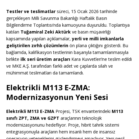
Testler ve teslimatlar
süreci, 15 Ocak 2026 tarihinde
gerçekleşen Milli Savunma Bakanlığı Haftalık Basın
Bilgilendirme Toplantısı’nda kamuoyuna duyuruldu. Toplantıya
katılan
Tuğamiral Zeki Aktürk
ve basın müşavirliği
kapsamında yapılan açıklamalar,
yerli ve milli imkanlarla
geliştirilen zırhlı çözümlerin
ön plana çıktığını gösterdi. Bu
bağlamda, kalifikasyon testlerinin başarıyla tamamlanmasıyla
birlikte
ilk seri üretim araçları
Kara Kuvvetleri’ne teslim edildi
ve MKE A.Ş. tarafından farklı adet ve çaplarda silah ve
mühimmat teslimatları da tamamlandı.
Elektrikli M113 E-ZMA:
Modernizasyonun Yeni Sesi
Elektrikli M113 E-ZMA
Projesi, TSK envanterindeki
M113
sınıfı ZPT, ZMA ve GZPT
araçlarının teknolojik
modernizasyonunu hedefliyor. Proje, hibrit tahrik sistemi
entegrasyonuyla araçların hem insanlı hem de insansız
operasyon yeteneklerini güçlendirmeyi amaçlıyor. Yeni nesil