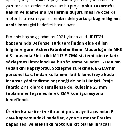
yazılım ve sistemlerle donatılan bu proje,
yakıt tasarrufu
,
bakım ve idame maliyetlerinin düşürülmesi
ve özellikle
motor ile transmisyon sistemlerindeki
yurtdışı bağımlılığının
azaltılması
gibi hedefleri barındırıyor.
Projenin başlangıç adımları 2021 yılında atıldı.
IDEF’21
kapsamında
Defense Turk
tarafından elde edilen
bilgilere göre,
Askeri Fabrikalar Genel Müdürlüğü
ile
MKE
A.Ş.
arasında
Elektrikli M113 E-ZMA
sistemi için tedarik
sözleşmesi imzalandı ve bu sözleşme 50 adet E-ZMA’nın
tedarikini kapsıyordu. Sözleşme sürecinde, E-ZMA’nın
personel tarafından kullanımı ile 5 kilometreye kadar
insansız yönlendirme seçeneği de belirtilmişti. Proje
fuarda ZPT olarak sergilense de, kulesine 25 mm
toplama entegre edilerek ZMA konfigürasyonu
hedeflendi.
Üretim kapasitesi ve ihracat potansiyeli
açısından E-
ZMA kapsamındaki hedefler, ayda 50 motor üretim
kapasitesi ve elektrikli motorun kit olarak ihracatı