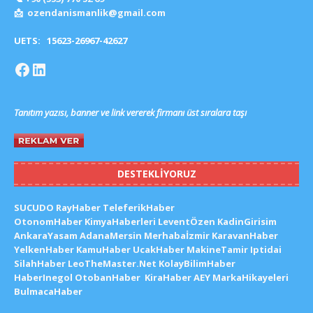
📩
ozendanismanlik@gmail.com
UETS:
15623-26967-42627
Tanıtım yazısı, banner ve link vererek firmanı üst sıralara taşı
DESTEKLIYORUZ
SUCUDO
RayHaber
TeleferikHaber
OtonomHaber
KimyaHaberleri
LeventÖzen
KadinGirisim
AnkaraYasam
AdanaMersin
Merhabaİzmir
KaravanHaber
YelkenHaber
KamuHaber
UcakHaber
MakineTamir
Iptidai
SilahHaber
LeoTheMaster.Net
KolayBilimHaber
HaberInegol
OtobanHaber
KiraHaber
AEY
MarkaHikayeleri
BulmacaHaber