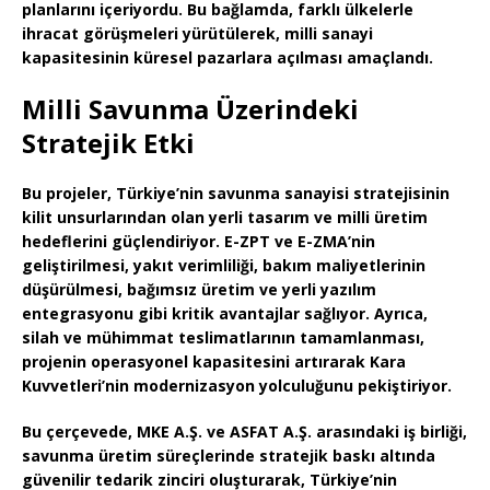
planlarını içeriyordu. Bu bağlamda, farklı ülkelerle
ihracat görüşmeleri yürütülerek, milli sanayi
kapasitesinin küresel pazarlara açılması amaçlandı.
Milli Savunma Üzerindeki
Stratejik Etki
Bu projeler, Türkiye’nin savunma sanayisi stratejisinin
kilit unsurlarından olan
yerli tasarım ve milli üretim
hedeflerini güçlendiriyor. E-ZPT ve E-ZMA’nin
geliştirilmesi,
yakıt verimliliği
,
bakım maliyetlerinin
düşürülmesi
,
bağımsız üretim
ve
yerli yazılım
entegrasyonu
gibi kritik avantajlar sağlıyor. Ayrıca,
silah ve mühimmat teslimatlarının tamamlanması
,
projenin operasyonel kapasitesini artırarak Kara
Kuvvetleri’nin modernizasyon yolculuğunu pekiştiriyor.
Bu çerçevede,
MKE A.Ş.
ve
ASFAT A.Ş.
arasındaki iş birliği,
savunma üretim süreçlerinde
stratejik baskı altında
güvenilir tedarik zinciri
oluşturarak, Türkiye’nin