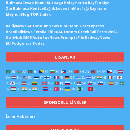
BulmacaCevap
KomikKurbaga
KolayHarita
RayTurkiye
ZorBulmaca
KentveSağlık
LeventinMutfağı
Rayİhale
MeşhurBlog
TOKİEmlak
RaillyNews
AutonoumNews
BlauBahn
GareExpress
ArabRailNews
PersRail
BlauAutonom
GreekRail
Ferrovie24
StiriHub
DME
AutoRusNews
PromptsFile
RailwayNews
EU
Podgorica Today
LISANLAR
AR
AZ
BN
BS
BG
CEB
ZH-CN
ZH-TW
CS
DA
NL
EN
ET
FI
FR
DE
EL
IW
HI
IT
JA
KO
LV
LT
NO
PT
RU
SR
SK
SL
ES
SV
TG
TA
TE
TH
TR
UK
UR
VI
SPONSORLU LINKLER
İzmir Haberleri