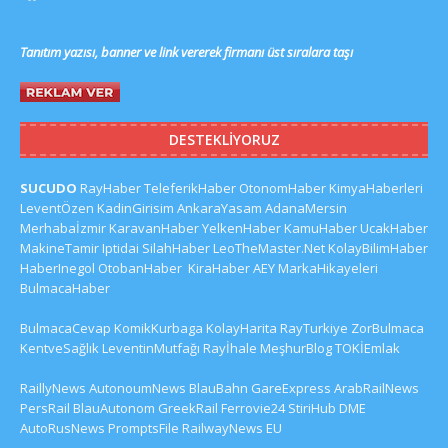
Tanıtım yazısı, banner ve link vererek firmanı üst sıralara taşı
DESTEKLIYORUZ
SUCUDO
RayHaber
TeleferikHaber
OtonomHaber
KimyaHaberleri
LeventÖzen
KadinGirisim
AnkaraYasam
AdanaMersin
Merhabaİzmir
KaravanHaber
YelkenHaber
KamuHaber
UcakHaber
MakineTamir
Iptidai
SilahHaber
LeoTheMaster.Net
KolayBilimHaber
HaberInegol
OtobanHaber
KiraHaber
AEY
MarkaHikayeleri
BulmacaHaber
BulmacaCevap
KomikKurbaga
KolayHarita
RayTurkiye
ZorBulmaca
KentveSağlık
LeventinMutfağı
Rayİhale
MeşhurBlog
TOKİEmlak
RaillyNews
AutonoumNews
BlauBahn
GareExpress
ArabRailNews
PersRail
BlauAutonom
GreekRail
Ferrovie24
StiriHub
DME
AutoRusNews
PromptsFile
RailwayNews EU