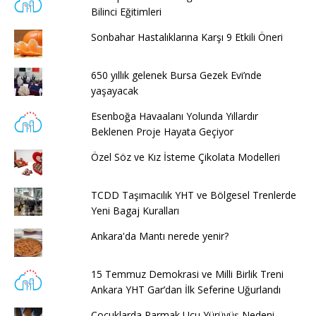
Bilinci Eğitimleri
Sonbahar Hastalıklarına Karşı 9 Etkili Öneri
650 yıllık gelenek Bursa Gezek Evi’nde
yaşayacak
Esenboğa Havaalanı Yolunda Yıllardır
Beklenen Proje Hayata Geçiyor
Özel Söz ve Kız İsteme Çikolata Modelleri
TCDD Taşımacılık YHT ve Bölgesel Trenlerde
Yeni Bagaj Kuralları
Ankara'da Mantı nerede yenir?
15 Temmuz Demokrasi ve Milli Birlik Treni
Ankara YHT Gar’dan İlk Seferine Uğurlandı
Çocuklarda Parmak Ucu Yürüyüş Nedeni