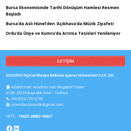
Bursa Ekonomisinde Tarihi Dönüşüm Hamlesi Resmen
Başladı
Bursa’da Aslı Hünel’den ‘Açıkhava’da Müzik Ziyafeti
Ordu’da Ünye ve Kumru’da Arıtma Tesisleri Yenileniyor
İLETIŞIM
SUCUDO Dijital Medya Reklam Ajansı Hizmetleri Ltd. Şti.
🏠
Adalet mah. Anadolu cad. Megapol Tower
41/81 35530 Bayraklı İzmir / Türkiye
📞
+90 (553) 770 52 69
📩
ozendanismanlik@gmail.com
UETS:
15623-26967-42627