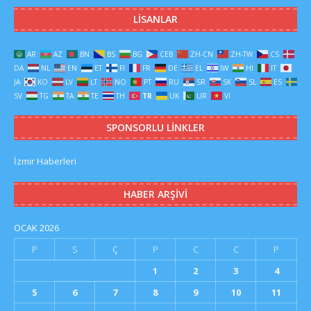
LISANLAR
AR
AZ
BN
BS
BG
CEB
ZH-CN
ZH-TW
CS
DA
NL
EN
ET
FI
FR
DE
EL
IW
HI
IT
JA
KO
LV
LT
NO
PT
RU
SR
SK
SL
ES
SV
TG
TA
TE
TH
TR
UK
UR
VI
SPONSORLU LINKLER
İzmir Haberleri
HABER ARŞIVI
OCAK 2026
P
S
Ç
P
C
C
P
1
2
3
4
5
6
7
8
9
10
11