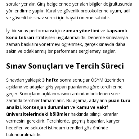
sorular yer alır. Giriş belgelerinde yer alan bilgiler doğrultusunda
yönlendirme yapılır. Kural ve güvenlik protokollerine uyum, adil
ve güvenli bir sınav süreci için hayati öneme sahiptir.
İyi bir sınav performansı için
zaman yönetimi
ve
kapsamlı
konu tekrarı
stratejileri uygulanmalıdır. Deneme sınavlarıyla
zaman baskısını yönetmeyi öğrenmek, gerçek sınavda daha
sakin ve odaklanmış bir performans sergilemeyi sağlar.
Sınav Sonuçları ve Tercih Süreci
Sınavdan yaklaşık
3 hafta
sonra sonuçlar ÖSYM üzerinden
açıklanır ve adaylar giriş yapan puanlarına göre tercihlerine
geçer. Sonuçların açıklanmasının ardından belirlenen süre
zarfında tercihler tamamlanır. Bu aşama, adayların
puan türü
analizi
,
kontenjan durumları
ve
kamu ve vakıf
üniversitelerindeki bölümler
hakkında bilinçli kararlar
vermesini gerektirir. Tercihlerde, geçmiş başarılar, kariyer
hedefleri ve sektörel istihdam trendleri göz önünde
bulundurulmalıdır.