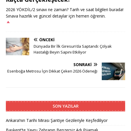
2026 YÖKDİL/2 sınavı ne zaman? Tarih ve saat bilgileri burada!
Sınava hazırlık ve güncel detaylar için hemen öğrenin.
ÖNCEKI
Dünyada Bir İlk Giresun’da Saptandı: Çölyak
Hastalığı Beyin Sapını Etkiliyor
SONRAKI
Esenboğa Metrosu İçin Dikkat Çeken 2026 Ödeneği
SON YAZILAR
Ankara’nın Tarihi Mirası Şantiye Gezileriyle Keşfediliyor
Başkent’te Yavru Zebranın Benzersiz Adı Pijamalı