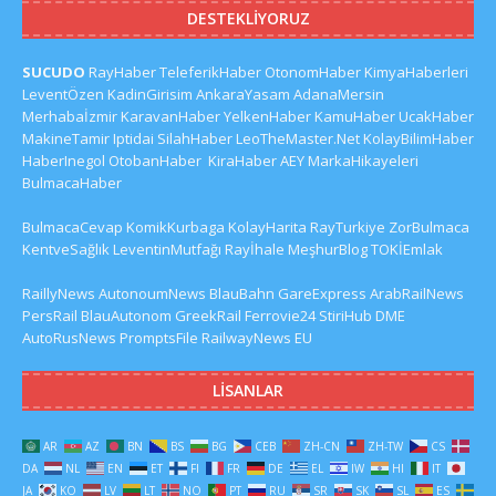
DESTEKLIYORUZ
SUCUDO
RayHaber
TeleferikHaber
OtonomHaber
KimyaHaberleri
LeventÖzen
KadinGirisim
AnkaraYasam
AdanaMersin
Merhabaİzmir
KaravanHaber
YelkenHaber
KamuHaber
UcakHaber
MakineTamir
Iptidai
SilahHaber
LeoTheMaster.Net
KolayBilimHaber
HaberInegol
OtobanHaber
KiraHaber
AEY
MarkaHikayeleri
BulmacaHaber
BulmacaCevap
KomikKurbaga
KolayHarita
RayTurkiye
ZorBulmaca
KentveSağlık
LeventinMutfağı
Rayİhale
MeşhurBlog
TOKİEmlak
RaillyNews
AutonoumNews
BlauBahn
GareExpress
ArabRailNews
PersRail
BlauAutonom
GreekRail
Ferrovie24
StiriHub
DME
AutoRusNews
PromptsFile
RailwayNews EU
LISANLAR
AR
AZ
BN
BS
BG
CEB
ZH-CN
ZH-TW
CS
DA
NL
EN
ET
FI
FR
DE
EL
IW
HI
IT
JA
KO
LV
LT
NO
PT
RU
SR
SK
SL
ES