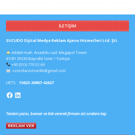
İLETIŞIM
SUCUDO Dijital Medya Reklam Ajansı Hizmetleri Ltd. Şti.
Adalet mah. Anadolu cad. Megapol Tower
41/81 35530 Bayraklı İzmir / Türkiye
+90 (553) 770 52 69
ozendanismanlik@gmail.com
UETS:
15623-26967-42627
Tanıtım yazısı, banner ve link vererek firmanı üst sıralara taşı