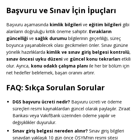
Başvuru ve Sınav İçin İpuçları
Başvuru aşamasında
kimlik bilgileri
ve
eğitim bilgileri
gibi
alanların doğruluğu kritik öneme sahiptir.
Evrakların
güncelliği
ve
sağlık durumu
bilgilerinin geçerliliği, süreç
boyunca yaşanabilecek olası gecikmeleri önler. Sınav gününe
yönelik hazırlıklarda
kimlik ve sınav giriş belgesi kontrolü
,
sınav öncesi uyku düzeni
ve
güncel konu tekrarları
etkili
olur. Ayrıca,
konu odaklı çalışma planı
ile her bir bölüm için
net hedefler belirlemek, başarı oranını artırır.
FAQ: Sıkça Sorulan Sorular
DGS başvuru ücreti nedir?
Başvuru ücreti ve ödeme
süreçleri resmi kaynaklardan güncel olarak paylaşılır. Ziraat
Bankası veya VakıfBank üzerinden ödeme yapılır ve
değişiklikler duyurulur.
Sınav giriş belgesi nereden alınır?
Sınav giriş bilgileri
sınavdan yaklaşık 10 gün önce ÖSYM’nin resmi sitesi