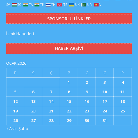
SV
TG
TA
TE
TH
TR
UK
UR
VI
SPONSORLU LINKLER
İzmir Haberleri
HABER ARŞIVI
OCAK 2026
P
S
Ç
P
C
C
P
1
2
3
4
5
6
7
8
9
10
11
12
13
14
15
16
17
18
19
20
21
22
23
24
25
26
27
28
29
30
31
« Ara
Şub »