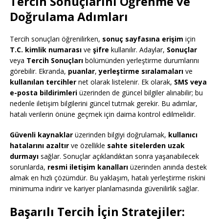
Tercih Sonuçlarını Öğrenme ve
Doğrulama Adımları
Tercih sonuçları öğrenilirken,
sonuç sayfasına erişim
için
T.C. kimlik numarası
ve
şifre
kullanılır. Adaylar,
Sonuçlar
veya
Tercih Sonuçları
bölümünden yerleştirme durumlarını
görebilir. Ekranda,
puanlar
,
yerleştirme sıralamaları
ve
kullanılan tercihler
net olarak listelenir. Ek olarak,
SMS veya
e-posta bildirimleri
üzerinden de güncel bilgiler alınabilir; bu
nedenle iletişim bilgilerini güncel tutmak gerekir. Bu adımlar,
hatalı verilerin önüne geçmek için daima kontrol edilmelidir.
Güvenli kaynaklar
üzerinden bilgiyi doğrulamak,
kullanıcı
hatalarını azaltır
ve özellikle
sahte sitelerden uzak
durmayı
sağlar. Sonuçlar açıklandıktan sonra yaşanabilecek
sorunlarda,
resmi iletişim kanalları
üzerinden anında destek
almak en hızlı çözümdür. Bu yaklaşım, hatalı yerleştirme riskini
minimuma indirir ve kariyer planlamasında güvenilirlik sağlar.
Başarılı Tercih İçin Stratejiler: