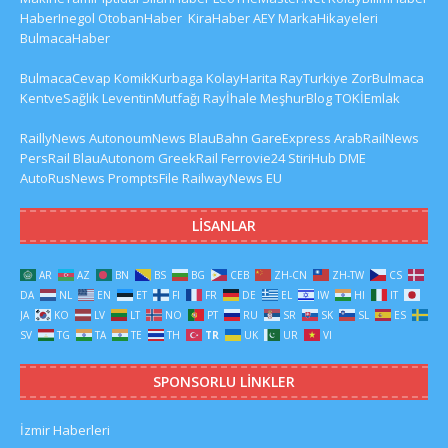
HaberInegol
OtobanHaber
KiraHaber
AEY
MarkaHikayeleri
BulmacaHaber
BulmacaCevap
KomikKurbaga
KolayHarita
RayTurkiye
ZorBulmaca
KentveSağlık
LeventinMutfağı
Rayİhale
MeşhurBlog
TOKİEmlak
RaillyNews
AutonoumNews
BlauBahn
GareExpress
ArabRailNews
PersRail
BlauAutonom
GreekRail
Ferrovie24
StiriHub
DME
AutoRusNews
PromptsFile
RailwayNews EU
LISANLAR
AR
AZ
BN
BS
BG
CEB
ZH-CN
ZH-TW
CS
DA
NL
EN
ET
FI
FR
DE
EL
IW
HI
IT
JA
KO
LV
LT
NO
PT
RU
SR
SK
SL
ES
SV
TG
TA
TE
TH
TR
UK
UR
VI
SPONSORLU LINKLER
İzmir Haberleri