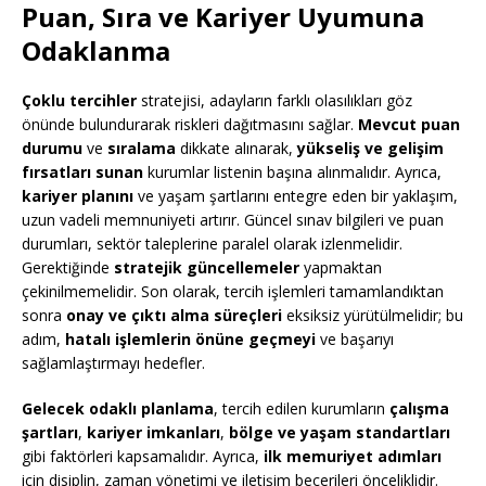
Puan, Sıra ve Kariyer Uyumuna
Odaklanma
Çoklu tercihler
stratejisi, adayların farklı olasılıkları göz
önünde bulundurarak riskleri dağıtmasını sağlar.
Mevcut puan
durumu
ve
sıralama
dikkate alınarak,
yükseliş ve gelişim
fırsatları sunan
kurumlar listenin başına alınmalıdır. Ayrıca,
kariyer planını
ve yaşam şartlarını entegre eden bir yaklaşım,
uzun vadeli memnuniyeti artırır. Güncel sınav bilgileri ve puan
durumları, sektör taleplerine paralel olarak izlenmelidir.
Gerektiğinde
stratejik güncellemeler
yapmaktan
çekinilmemelidir. Son olarak, tercih işlemleri tamamlandıktan
sonra
onay ve çıktı alma süreçleri
eksiksiz yürütülmelidir; bu
adım,
hatalı işlemlerin önüne geçmeyi
ve başarıyı
sağlamlaştırmayı hedefler.
Gelecek odaklı planlama
, tercih edilen kurumların
çalışma
şartları
,
kariyer imkanları
,
bölge ve yaşam standartları
gibi faktörleri kapsamalıdır. Ayrıca,
ilk memuriyet adımları
için disiplin, zaman yönetimi ve iletişim becerileri önceliklidir.