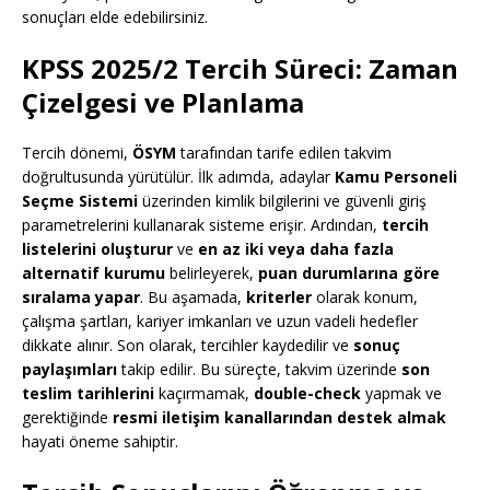
sonuçları elde edebilirsiniz.
KPSS 2025/2 Tercih Süreci: Zaman
Çizelgesi ve Planlama
Tercih dönemi,
ÖSYM
tarafından tarife edilen takvim
doğrultusunda yürütülür. İlk adımda, adaylar
Kamu Personeli
Seçme Sistemi
üzerinden kimlik bilgilerini ve güvenli giriş
parametrelerini kullanarak sisteme erişir. Ardından,
tercih
listelerini oluşturur
ve
en az iki veya daha fazla
alternatif kurumu
belirleyerek,
puan durumlarına göre
sıralama yapar
. Bu aşamada,
kriterler
olarak konum,
çalışma şartları, kariyer imkanları ve uzun vadeli hedefler
dikkate alınır. Son olarak, tercihler kaydedilir ve
sonuç
paylaşımları
takip edilir. Bu süreçte, takvim üzerinde
son
teslim tarihlerini
kaçırmamak,
double-check
yapmak ve
gerektiğinde
resmi iletişim kanallarından destek almak
hayati öneme sahiptir.