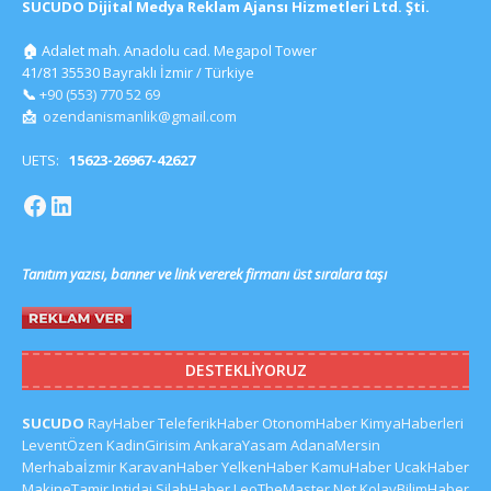
SUCUDO Dijital Medya Reklam Ajansı Hizmetleri Ltd. Şti.
🏠
Adalet mah. Anadolu cad. Megapol Tower
41/81 35530 Bayraklı İzmir / Türkiye
📞
+90 (553) 770 52 69
📩
ozendanismanlik@gmail.com
UETS:
15623-26967-42627
Tanıtım yazısı, banner ve link vererek firmanı üst sıralara taşı
DESTEKLIYORUZ
SUCUDO
RayHaber
TeleferikHaber
OtonomHaber
KimyaHaberleri
LeventÖzen
KadinGirisim
AnkaraYasam
AdanaMersin
Merhabaİzmir
KaravanHaber
YelkenHaber
KamuHaber
UcakHaber
MakineTamir
Iptidai
SilahHaber
LeoTheMaster.Net
KolayBilimHaber