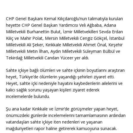
CHP Genel Başkanı Kemal Kılıçdaroğlu’nun talimatıyla kurulan
heyette CHP Genel Başkan Yardımcısı Veli Ağbaba, Adana
Milletvekili Burhanettin Bulut, İzmir Milletvekilleri Sevda Erdan
Kılıç ve Mahir Polat, Mersin Milletvekili Cengiz Gökçel, İstanbul
Milletvekili Ali Şeker, Kırıkkale Milletvekili Ahmet Önal, Kırşehir
Milletvekili Metin İlhan, Aydın Milletvekili Süleyman Bülbül ve
Tekirdağ Milletvekili Candan Yüceer yer aldı.
Sahte içkiye bağlı ölümleri ve sahte içkinin boyutlarını araştıran
heyet, Türkiye’de ölümlerin yaşandığı şehirleri ziyaret etti.
Heyet, sahte içki nedeniyle hayatını kaybedenlerin ailelerini ve
kalıcı sağlık sorunu yaşayan kişileri ziyaret ederek
incelemelerde bulundu.
Şu ana kadar Kırıkkale ve İzmir’de görüşmeler yapan heyet,
önümüzdeki günlerde incelemelerini tamamlamasının ardından
vatandaşları sahte içkiye iten nedenleri ve yaşanan
mağduriyetleri rapor haline getirerek kamuoyuna sunacak.