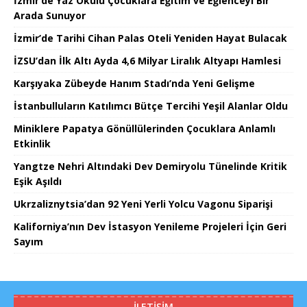
İzmir’de Yaz Okulu Çocuklara Eğitim ve Eğlenceyi Bir
Arada Sunuyor
İzmir’de Tarihi Cihan Palas Oteli Yeniden Hayat Bulacak
İZSU’dan İlk Altı Ayda 4,6 Milyar Liralık Altyapı Hamlesi
Karşıyaka Zübeyde Hanım Stadı’nda Yeni Gelişme
İstanbulluların Katılımcı Bütçe Tercihi Yeşil Alanlar Oldu
Miniklere Papatya Gönüllülerinden Çocuklara Anlamlı
Etkinlik
Yangtze Nehri Altındaki Dev Demiryolu Tünelinde Kritik
Eşik Aşıldı
Ukrzaliznytsia’dan 92 Yeni Yerli Yolcu Vagonu Siparişi
Kaliforniya’nın Dev İstasyon Yenileme Projeleri İçin Geri
Sayım
İLETIŞIM