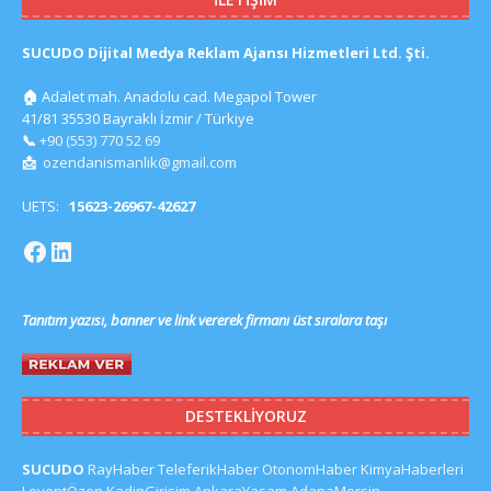
SUCUDO Dijital Medya Reklam Ajansı Hizmetleri Ltd. Şti.
🏠
Adalet mah. Anadolu cad. Megapol Tower
41/81 35530 Bayraklı İzmir / Türkiye
📞
+90 (553) 770 52 69
📩
ozendanismanlik@gmail.com
UETS:
15623-26967-42627
Tanıtım yazısı, banner ve link vererek firmanı üst sıralara taşı
DESTEKLIYORUZ
SUCUDO
RayHaber
TeleferikHaber
OtonomHaber
KimyaHaberleri
LeventÖzen
KadinGirisim
AnkaraYasam
AdanaMersin