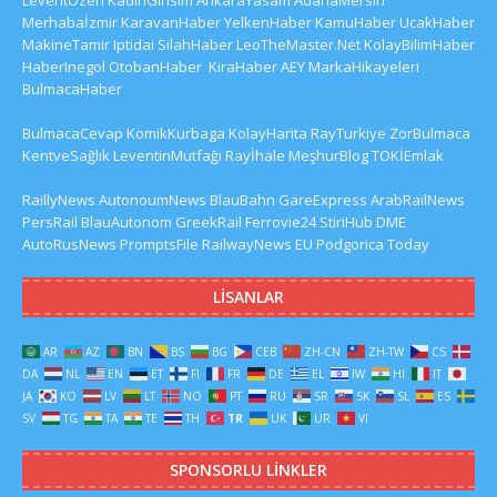
Merhabaİzmir
KaravanHaber
YelkenHaber
KamuHaber
UcakHaber
MakineTamir
Iptidai
SilahHaber
LeoTheMaster.Net
KolayBilimHaber
HaberInegol
OtobanHaber
KiraHaber
AEY
MarkaHikayeleri
BulmacaHaber
BulmacaCevap
KomikKurbaga
KolayHarita
RayTurkiye
ZorBulmaca
KentveSağlık
LeventinMutfağı
Rayİhale
MeşhurBlog
TOKİEmlak
RaillyNews
AutonoumNews
BlauBahn
GareExpress
ArabRailNews
PersRail
BlauAutonom
GreekRail
Ferrovie24
StiriHub
DME
AutoRusNews
PromptsFile
RailwayNews EU
Podgorica Today
LISANLAR
AR
AZ
BN
BS
BG
CEB
ZH-CN
ZH-TW
CS
DA
NL
EN
ET
FI
FR
DE
EL
IW
HI
IT
JA
KO
LV
LT
NO
PT
RU
SR
SK
SL
ES
SV
TG
TA
TE
TH
TR
UK
UR
VI
SPONSORLU LINKLER