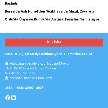
Başladı
Bursa’da Aslı Hünel’den ‘Açıkhava’da Müzik Ziyafeti
Ordu’da Ünye ve Kumru’da Arıtma Tesisleri Yenileniyor
İLETIŞIM
SUCUDO Dijital Medya Reklam Ajansı Hizmetleri Ltd. Şti.
🏠
Adalet mah. Anadolu cad. Megapol Tower
41/81 35530 Bayraklı İzmir / Türkiye
📞
+90 (553) 770 52 69
📩
ozendanismanlik@gmail.com
UETS:
15623-26967-42627