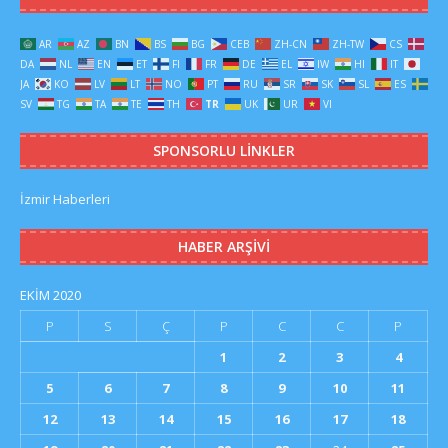
AR
AZ
BN
BS
BG
CEB
ZH-CN
ZH-TW
CS
DA
NL
EN
ET
FI
FR
DE
EL
IW
HI
IT
JA
KO
LV
LT
NO
PT
RU
SR
SK
SL
ES
SV
TG
TA
TE
TH
TR
UK
UR
VI
SPONSORLU LINKLER
İzmir Haberleri
HABER ARŞIVI
EKIM 2020
P
S
Ç
P
C
C
P
1
2
3
4
5
6
7
8
9
10
11
12
13
14
15
16
17
18