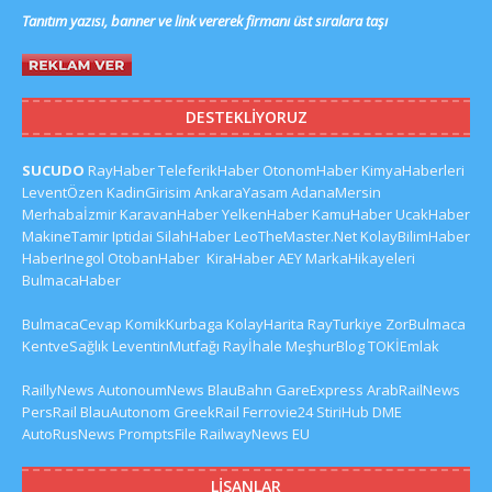
Tanıtım yazısı, banner ve link vererek firmanı üst sıralara taşı
DESTEKLIYORUZ
SUCUDO
RayHaber
TeleferikHaber
OtonomHaber
KimyaHaberleri
LeventÖzen
KadinGirisim
AnkaraYasam
AdanaMersin
Merhabaİzmir
KaravanHaber
YelkenHaber
KamuHaber
UcakHaber
MakineTamir
Iptidai
SilahHaber
LeoTheMaster.Net
KolayBilimHaber
HaberInegol
OtobanHaber
KiraHaber
AEY
MarkaHikayeleri
BulmacaHaber
BulmacaCevap
KomikKurbaga
KolayHarita
RayTurkiye
ZorBulmaca
KentveSağlık
LeventinMutfağı
Rayİhale
MeşhurBlog
TOKİEmlak
RaillyNews
AutonoumNews
BlauBahn
GareExpress
ArabRailNews
PersRail
BlauAutonom
GreekRail
Ferrovie24
StiriHub
DME
AutoRusNews
PromptsFile
RailwayNews EU
LISANLAR