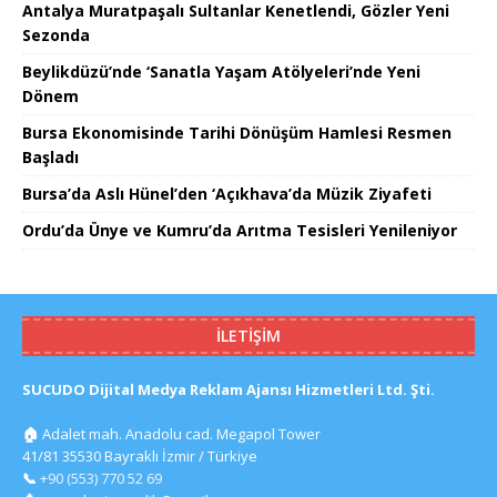
Antalya Muratpaşalı Sultanlar Kenetlendi, Gözler Yeni
Sezonda
Beylikdüzü’nde ‘Sanatla Yaşam Atölyeleri’nde Yeni
Dönem
Bursa Ekonomisinde Tarihi Dönüşüm Hamlesi Resmen
Başladı
Bursa’da Aslı Hünel’den ‘Açıkhava’da Müzik Ziyafeti
Ordu’da Ünye ve Kumru’da Arıtma Tesisleri Yenileniyor
İLETIŞIM
SUCUDO Dijital Medya Reklam Ajansı Hizmetleri Ltd. Şti.
🏠
Adalet mah. Anadolu cad. Megapol Tower
41/81 35530 Bayraklı İzmir / Türkiye
📞
+90 (553) 770 52 69