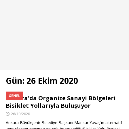
Gün:
26 Ekim 2020
GENEL
Ankara'da Organize Sanayi Bölgeleri
Bisiklet Yollarıyla Buluşuyor
26/10/2020
Ankara Büyükşehir Belediye Başkanı Mansur Yavaş’ın alternatif
kent ulaşımı arasında en çok önemsediği ‘Bisiklet Yolu Projesi’