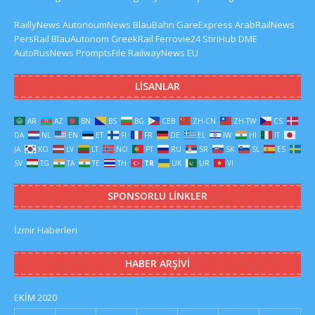
RaillyNews
AutonoumNews
BlauBahn
GareExpress
ArabRailNews
PersRail
BlauAutonom
GreekRail
Ferrovie24
StiriHub
DME
AutoRusNews
PromptsFile
RailwayNews EU
LISANLAR
AR
AZ
BN
BS
BG
CEB
ZH-CN
ZH-TW
CS
DA
NL
EN
ET
FI
FR
DE
EL
IW
HI
IT
JA
KO
LV
LT
NO
PT
RU
SR
SK
SL
ES
SV
TG
TA
TE
TH
TR
UK
UR
VI
SPONSORLU LINKLER
İzmir Haberleri
HABER ARŞIVI
EKIM 2020