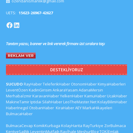
📩
ozendanismanlik@gmail.com
UETS:
15623-26967-42627
Tanıtım yazısı, banner ve link vererek firmanı üst sıralara taşı
DESTEKLIYORUZ
SUCUDO
RayHaber
TeleferikHaber
OtonomHaber
KimyaHaberleri
LeventÖzen
KadinGirisim
AnkaraYasam
AdanaMersin
Merhabaİzmir
KaravanHaber
YelkenHaber
KamuHaber
UcakHaber
MakineTamir
Iptidai
SilahHaber
LeoTheMaster.Net
KolayBilimHaber
HaberInegol
OtobanHaber
KiraHaber
AEY
MarkaHikayeleri
BulmacaHaber
BulmacaCevap
KomikKurbaga
KolayHarita
RayTurkiye
ZorBulmaca
KentveSağlık
LeventinMutfağı
Rayİhale
MeşhurBlog
TOKİEmlak