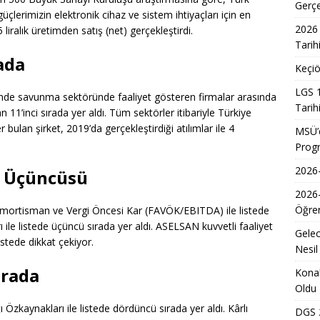
7 Üniversite Kayıt Tarihleri ve Detayları
EĞITIM
Gerç
üçlerimizin elektronik cihaz ve sistem ihtiyaçları için en
7 Uyum Haftası Ne Zaman Başlıyor? Öğrencilere Rehberlik
2026 
ralık üretimden satış (net) gerçekleştirdi.
Tarih
rada
Keçiö
n Doktoru ve Mühendislik Birliği: Yeni Nesil Sağlık Uzmanları
LGS 1
esinde savunma sektöründe faaliyet gösteren firmalar arasında
Tarih
n 11’inci sırada yer aldı. Tüm sektörler itibariyle Türkiye
Kadınların Okuma Azmi İlham Kaynağı Oldu
EĞITIM
 bulan şirket, 2019’da gerçekleştirdiği atılımlar ile 4
MSÜ’d
Prog
 Sonuçlarının Açıklanma Tarihi Belli Oldu
EĞITIM
2026-
r Üçüncüsü
ğretmen Atama Sonuçlarının Açıklanması
EĞITIM
2026
Dönem Sınav Sonuçları ve Öğrenme Rehberi
EĞITIM
Öğren
 Amortisman ve Vergi Öncesi Kar (FAVÖK/EBITDA) ile listede
lerin Mazerete Bağlı Yer Değiştirme Sonucu Nedir?
EĞITIM
ı ile listede üçüncü sırada yer aldı. ASELSAN kuvvetli faaliyet
Gelec
istede dikkat çekiyor.
Yaz Okulu Öğrencilerine Yönelik Afet Bilinci Eğitimleri
EĞITIM
Nesil
ırada
Konak
Oldu
 Özkaynakları ile listede dördüncü sırada yer aldı. Kârlı
DGS 2