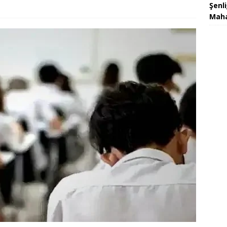
Şenl
Maha