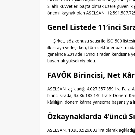
[ 06/08/2026 ]
2026-202
Silahlı Kuvvetleri başta olmak üzere güvenlik g
[ 06/08/2026 ]
2026-202
önemli kaynak olan ASELSAN, 12.591.587.725 li
EĞITIM
Genel Listede 11’inci Sı
[ 06/08/2026 ]
Geleceği
Şirket, söz konusu satışı ile İSO 500 list
EĞITIM
ilk sıraya yerleşirken, tüm sektörler bakımında
[ 06/08/2026 ]
Konaklı 
genelinde 2018’de 15’inci sıradan kendisine yer
basamak yükselmiş oldu.
[ 06/08/2026 ]
DGS 2026
FAVÖK Birincisi, Net Kâ
[ 06/08/2026 ]
İl İçi Ö
[ 06/08/2026 ]
AÖL 3. 
ASELSAN, açıkladığı 4.027.357.359 lira Faiz,
[ 06/08/2026 ]
Öğretmen
birinci sırada, 3.686.183.140 liralık Dönem Kâr
kârlılığını dönem kârına yansıtma başarısıyla l
[ 07/08/2026 ]
Maltepe 
Özkaynaklarda 4’üncü S
ASELSAN, 10.930.526.033 lira olarak açıkladığı