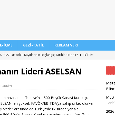
E-İÇME
GEZI-TATIL
REKLAM VER!
-2027 Ortaokul Kayıtlarının Başlangıç Tarihleri Nedir?
EĞITIM
DİL/2 Sınavı Ne Zaman ve Saat Kaçta Gerçekleşecek?
EĞITIM
anın Lideri ASELSAN
 3. Dönem Sınav Sonuçları Açıklama Tarihi Belirlendi mi?
Malte
TÜRKİYE
Bilinc
de Aileler İçin Etkili Ebeveynlik Eğitimi
EĞITIM
MEB 2
dan hazırlanan ‘Türkiye’nin 500 Büyük Sanayi Kuruluşu
akil Sonuçları 2026 Takvimi ve Açıklanma Tarihi
EĞITIM
Tarih
i. ASELSAN, en yüksek FAVÖK/EBITDA’ya sahip şirket olurken,
eleceğin Astsubayları için Yoğun Eğitim Programı
EĞITIM
rketler arasında da Türkiye’de ilk sırada yer aldı.
2026
e’nin 500 Büyük Sanayi Kuruluşu araştırmasına göre, Türk