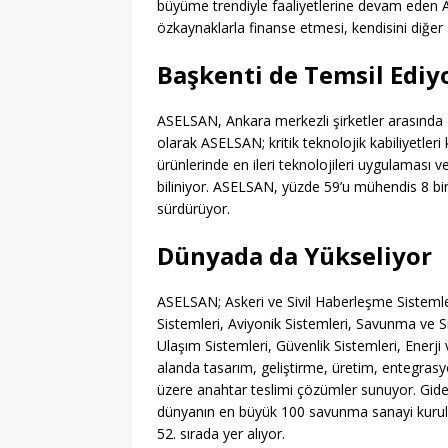
büyüme trendiyle faaliyetlerine devam eden 
özkaynaklarla finanse etmesi, kendisini diğer s
Başkenti de Temsil Ediy
ASELSAN, Ankara merkezli şirketler arasında da
olarak ASELSAN; kritik teknolojik kabiliyetler
ürünlerinde en ileri teknolojileri uygulaması v
biliniyor. ASELSAN, yüzde 59’u mühendis 8 bini
sürdürüyor.
Dünyada da Yükseliyor
ASELSAN; Askeri ve Sivil Haberleşme Sistemler
Sistemleri, Aviyonik Sistemleri, Savunma ve S
Ulaşım Sistemleri, Güvenlik Sistemleri, Enerji
alanda tasarım, geliştirme, üretim, entegras
üzere anahtar teslimi çözümler sunuyor. Gider
dünyanın en büyük 100 savunma sanayi kuruluşu
52. sırada yer alıyor.