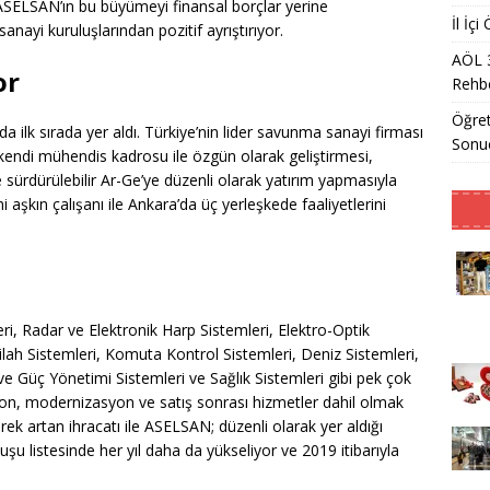
ASELSAN’ın bu büyümeyi finansal borçlar yerine
İl İç
anayi kuruluşlarından pozitif ayrıştırıyor.
AÖL 
or
Rehbe
Öğret
 ilk sırada yer aldı. Türkiye’nin lider savunma sanayi firması
Sonu
i kendi mühendis kadrosu ile özgün olarak geliştirmesi,
e sürdürülebilir Ar-Ge’ye düzenli olarak yatırım yapmasıyla
 aşkın çalışanı ile Ankara’da üç yerleşkede faaliyetlerini
i, Radar ve Elektronik Harp Sistemleri, Elektro-Optik
ilah Sistemleri, Komuta Kontrol Sistemleri, Deniz Sistemleri,
 ve Güç Yönetimi Sistemleri ve Sağlık Sistemleri gibi pek çok
yon, modernizasyon ve satış sonrası hizmetler dahil olmak
ek artan ihracatı ile ASELSAN; düzenli olarak yer aldığı
 listesinde her yıl daha da yükseliyor ve 2019 itibarıyla