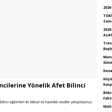
2026
TOKİ
Zam
2026
Açık
Tren
Başlı
Munz
Günd
Konak
Küçü
cilerine Yönelik Afet Bilinci
Karş
Böbr
Fakt
ci eğitimleri ile bilinçli ve hazırlıklı nesiller yetiştiriyoruz.
Malt