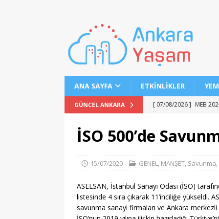
ANA SAYFA
ETKINLIKLER
YEM
[ 07/08/2026 ]
MEB 2026
GÜNCEL ANKARA
[ 07/08/2026 ]
2026 YÖK
İSO 500’de Savunm
[ 07/08/2026 ]
2026 AÖL
EĞITIM
15/07/2020
GENEL
,
MANŞET
,
Savunma
,
[ 07/08/2026 ]
Keçiören’
ASELSAN, İstanbul Sanayi Odası (İSO) tarafın
[ 07/08/2026 ]
LGS 1. N
listesinde 4 sıra çıkarak 11’inciliğe yükseld
[ 07/08/2026 ]
MSÜ’de G
savunma sanayi firmaları ve Ankara merkezli şi
İSO’nun 2019 yılına ilişkin hazırladığı Türkiy