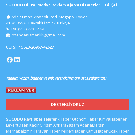
SUCUDO Dijital Medya Reklam Ajansı Hizmetleri Ltd. Şti.
🏠
Adalet mah. Anadolu cad. Megapol Tower
41/81 35530 Bayraklı İzmir / Türkiye
📞
+90 (553) 770 52 69
📩
ozendanismanlik@gmail.com
UETS:
15623-26967-42627
Tanıtım yazısı, banner ve link vererek firmanı üst sıralara taşı
DESTEKLIYORUZ
SUCUDO
RayHaber
TeleferikHaber
OtonomHaber
KimyaHaberleri
LeventÖzen
KadinGirisim
AnkaraYasam
AdanaMersin
Merhabaİzmir
KaravanHaber
YelkenHaber
KamuHaber
UcakHaber