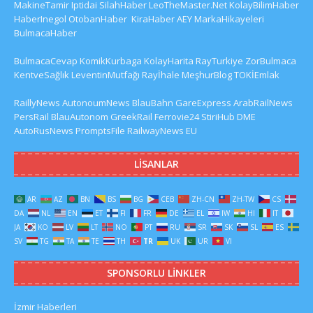
MakineTamir
Iptidai
SilahHaber
LeoTheMaster.Net
KolayBilimHaber
HaberInegol
OtobanHaber
KiraHaber
AEY
MarkaHikayeleri
BulmacaHaber
BulmacaCevap
KomikKurbaga
KolayHarita
RayTurkiye
ZorBulmaca
KentveSağlık
LeventinMutfağı
Rayİhale
MeşhurBlog
TOKİEmlak
RaillyNews
AutonoumNews
BlauBahn
GareExpress
ArabRailNews
PersRail
BlauAutonom
GreekRail
Ferrovie24
StiriHub
DME
AutoRusNews
PromptsFile
RailwayNews EU
LISANLAR
AR
AZ
BN
BS
BG
CEB
ZH-CN
ZH-TW
CS
DA
NL
EN
ET
FI
FR
DE
EL
IW
HI
IT
JA
KO
LV
LT
NO
PT
RU
SR
SK
SL
ES
SV
TG
TA
TE
TH
TR
UK
UR
VI
SPONSORLU LINKLER
İzmir Haberleri