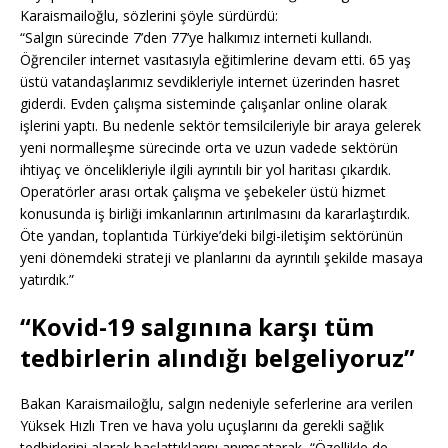
Karaismailoğlu, sözlerini şöyle sürdürdü:
“Salgın sürecinde 7’den 77’ye halkımız interneti kullandı.
Öğrenciler internet vasıtasıyla eğitimlerine devam etti. 65 yaş
üstü vatandaşlarımız sevdikleriyle internet üzerinden hasret
giderdi. Evden çalışma sisteminde çalışanlar online olarak
işlerini yaptı. Bu nedenle sektör temsilcileriyle bir araya gelerek
yeni normalleşme sürecinde orta ve uzun vadede sektörün
ihtiyaç ve öncelikleriyle ilgili ayrıntılı bir yol haritası çıkardık.
Operatörler arası ortak çalışma ve şebekeler üstü hizmet
konusunda iş birliği imkanlarının artırılmasını da kararlaştırdık.
Öte yandan, toplantıda Türkiye’deki bilgi-iletişim sektörünün
yeni dönemdeki strateji ve planlarını da ayrıntılı şekilde masaya
yatırdık.”
“Kovid-19 salgınına karşı tüm
tedbirlerin alındığı belgeliyoruz”
Bakan Karaismailoğlu, salgın nedeniyle seferlerine ara verilen
Yüksek Hızlı Tren ve hava yolu uçuşlarını da gerekli sağlık
tedbirlerini alarak başlattıklarını anımsatarak, “Özellikle de