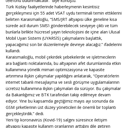
telefonu bulunmaktadır.” diye konuştu.
Türk Kızılay faaliyetlerinde haberleşmenin kesintisiz
gerçekleşmesi için 55 adet VSAT uydu terminali temin ettiklerini
belirten Karaismailoğlu, “SMS/JRT altyapısı ülke geneline kısa
sürede acil durum SMS’i gönderebilecek seviyeye çıktı ve tüm
bunlarla birlikte hücresel yayın teknolojisini de içine alan Ulusal
Mobil Uyarı Sistemi (UYARSİS) çalışmalarını başlattık,
yapacağımız son bir düzenlemeyle devreye alacağız.” ifadelerini
kullandı.
Karaismailoğlu, mobil çekirdek şebekelerde ve işletmecilerin
ara bağlantı noktalarında, bu altyapının afet durumlarında etkin
kullanımına yönelik mimari optimizasyona ve kapasite
artırımına ilişkin çalışmalar yapıldığını anlatarak, “Operatörlerin
internet tabanlı mesajlaşma ve sesli görüşme uygulamalarının
ücretsiz kullanımına ilişkin çalışmaları da sürüyor. Bu çalışmalar
da Bakanlığımız ve BTK tarafından takip edilmeye devam
ediyor. Yine bu kapsamda geçtiğimiz mayıs ayı sonunda da
GSM şirketlerinin üst düzey yöneticileri ile önemli bir toplantı
gerçekleştirdik.” dedi.
Yeni tip koronavirüs (Kovid-19) salgını süresince iletişim
altyapısı kapasite kullanım oranlarının arttığını dile getiren