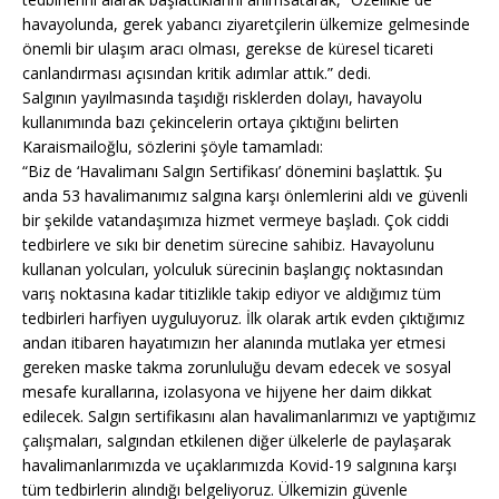
havayolunda, gerek yabancı ziyaretçilerin ülkemize gelmesinde
önemli bir ulaşım aracı olması, gerekse de küresel ticareti
canlandırması açısından kritik adımlar attık.” dedi.
Salgının yayılmasında taşıdığı risklerden dolayı, havayolu
kullanımında bazı çekincelerin ortaya çıktığını belirten
Karaismailoğlu, sözlerini şöyle tamamladı:
“Biz de ‘Havalimanı Salgın Sertifikası’ dönemini başlattık. Şu
anda 53 havalimanımız salgına karşı önlemlerini aldı ve güvenli
bir şekilde vatandaşımıza hizmet vermeye başladı. Çok ciddi
tedbirlere ve sıkı bir denetim sürecine sahibiz. Havayolunu
kullanan yolcuları, yolculuk sürecinin başlangıç noktasından
varış noktasına kadar titizlikle takip ediyor ve aldığımız tüm
tedbirleri harfiyen uyguluyoruz. İlk olarak artık evden çıktığımız
andan itibaren hayatımızın her alanında mutlaka yer etmesi
gereken maske takma zorunluluğu devam edecek ve sosyal
mesafe kurallarına, izolasyona ve hijyene her daim dikkat
edilecek. Salgın sertifikasını alan havalimanlarımızı ve yaptığımız
çalışmaları, salgından etkilenen diğer ülkelerle de paylaşarak
havalimanlarımızda ve uçaklarımızda Kovid-19 salgınına karşı
tüm tedbirlerin alındığı belgeliyoruz. Ülkemizin güvenle