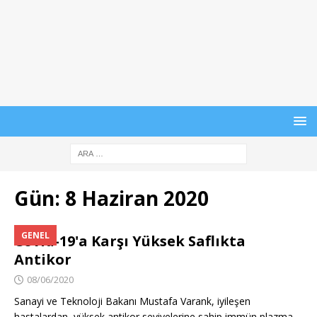
Gün:
8 Haziran 2020
GENEL
Covid-19'a Karşı Yüksek Saflıkta
Antikor
08/06/2020
Sanayi ve Teknoloji Bakanı Mustafa Varank, iyileşen
hastalardan, yüksek antikor seviyelerine sahip immün plazma