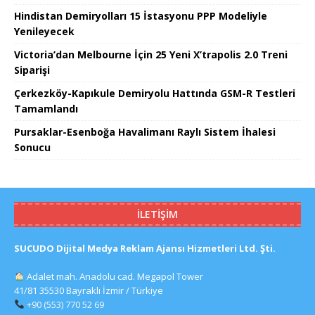
Hindistan Demiryolları 15 İstasyonu PPP Modeliyle
Yenileyecek
Victoria’dan Melbourne İçin 25 Yeni X’trapolis 2.0 Treni
Siparişi
Çerkezköy-Kapıkule Demiryolu Hattında GSM-R Testleri
Tamamlandı
Pursaklar-Esenboğa Havalimanı Raylı Sistem İhalesi
Sonucu
İLETIŞIM
SUCUDO Dijital Medya Reklam Ajansı Hizmetleri Ltd. Şti.
Adalet mah. Anadolu cad. Megapol Tower
41/81 35530 Bayraklı İzmir / Türkiye
+90 (553) 770 52 69