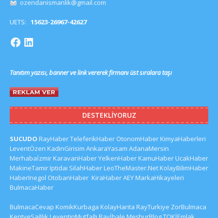
ozendanismanlik@gmail.com
UETS:
15623-26967-42627
Tanıtım yazısı, banner ve link vererek firmanı üst sıralara taşı
DESTEKLIYORUZ
SUCUDO
RayHaber
TeleferikHaber
OtonomHaber
KimyaHaberleri
LeventÖzen
KadinGirisim
AnkaraYasam
AdanaMersin
Merhabaİzmir
KaravanHaber
YelkenHaber
KamuHaber
UcakHaber
MakineTamir
Iptidai
SilahHaber
LeoTheMaster.Net
KolayBilimHaber
HaberInegol
OtobanHaber
KiraHaber
AEY
MarkaHikayeleri
BulmacaHaber
BulmacaCevap
KomikKurbaga
KolayHarita
RayTurkiye
ZorBulmaca
KentveSağlık
LeventinMutfağı
Rayİhale
MeşhurBlog
TOKİEmlak