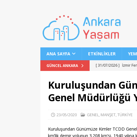
ANA SAYFA
ETKINLIKLER
YEM
[ 31/07/2026 ]
İzmir Fe
GÜNCEL ANKARA
[ 31/07/2026 ]
Buca’da 
Kuruluşundan Gü
[ 31/07/2026 ]
Öğrenci
Genel Müdürlüğü 
[ 31/07/2026 ]
URAP 202
[ 30/07/2026 ]
Nilüferl
23/05/2020
GENEL
,
MANŞET
,
TÜRKİYE
[ 30/07/2026 ]
Ücretli 
EĞITIM
Kuruluşundan Günümüze Kimler TCDD Genel Mü
km’lik demir yolunun 3.208 km’si, 1940 yılı