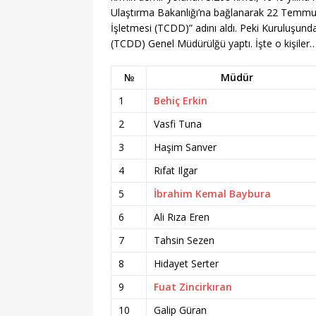
[ 30/07/2026 ]
2026 PMY
Ulaştırma Bakanlığı’na bağlanarak 22 Temmuz
EĞITIM
İşletmesi (TCDD)” adını aldı. Peki Kuruluşun
(TCDD) Genel Müdürülğü yaptı. İşte o kişiler
[ 30/07/2026 ]
Karabağl
[ 30/07/2026 ]
Cordelio
№
Müdür
EĞITIM
1
Behiç Erkin
[ 30/07/2026 ]
Konaklı 
2
Vasfi Tuna
3
Haşim Sanver
[ 30/07/2026 ]
Öğrenci 
4
Rıfat Ilgar
EĞITIM
5
İbrahim Kemal Baybura
[ 30/07/2026 ]
İlkokula
6
Ali Rıza Eren
EĞITIM
7
Tahsin Sezen
[ 30/07/2026 ]
Üniversit
8
Hidayet Serter
[ 30/07/2026 ]
Ankara’d
9
Fuat Zincirkıran
[ 01/08/2026 ]
Yeşil Vad
10
Galip Güran
Fırsatları
GENEL