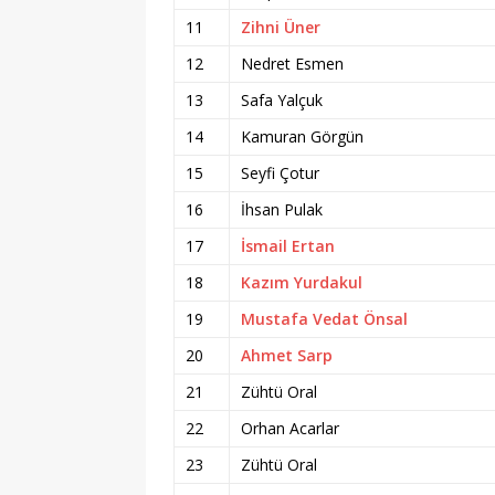
11
Zihni Üner
12
Nedret Esmen
13
Safa Yalçuk
14
Kamuran Görgün
15
Seyfi Çotur
16
İhsan Pulak
17
İsmail Ertan
18
Kazım Yurdakul
19
Mustafa Vedat Önsal
20
Ahmet Sarp
21
Zühtü Oral
22
Orhan Acarlar
23
Zühtü Oral