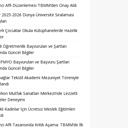
nci Affı Düzenlemesi TBMM’den Onay Aldı
2025-2026 Dünya Üniversite Sıralaması
ları
erli Çocuklar Okula Kütüphanelerde Hazırlık
or
li Öğretmenlik Başvuruları ve Şartları
nda Güncel Bilgiler
PMYO Başvuruları ve Başvuru Şartları
nda Güncel Bilgiler
ağlar Tekstil Akademi Mezuniyet Töreniyle
landı
lion Mutfak Sanatları Merkezi’nde Lezzetli
eler Deneyimi
lı Kadınlar İçin Ücretsiz Meslek Eğitimleri
dı
ci Affı Tasarısında Kritik Aşama: TBMM’de İlk