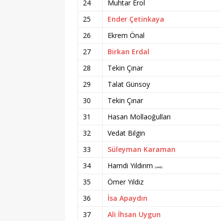
24
Muhtar Erol
25
Ender Çetinkaya
26
Ekrem Önal
27
Birkan Erdal
28
Tekin Çınar
29
Talat Günsoy
30
Tekin Çınar
31
Hasan Mollaoğulları
32
Vedat Bilgin
33
Süleyman Karaman
34
Hamdi Yıldırım
(vekil)
35
Ömer Yıldız
36
İsa Apaydın
37
Ali İhsan Uygun