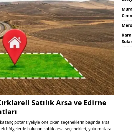
Mura
Cimn
Mers
Kara
Sula
Kırklareli Satılık Arsa ve Edirne
atları
 kazanç potansiyeliyle öne çıkan seçeneklerin başında arsa
ksek bölgelerde bulunan satılık arsa seçenekleri, yatırımcılara