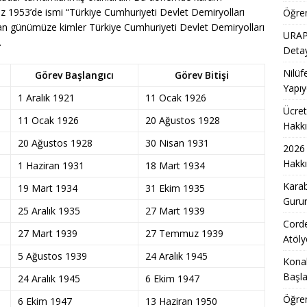
O Başvuruları ve Başvuru Şartları Hakkında Güncel Bilgiler
 1953’de ismi “Türkiye Cumhuriyeti Devlet Demiryolları
Öğre
dan günümüze kimler Türkiye Cumhuriyeti Devlet Demiryolları
URAP 
…
ar Tekstil Akademi Mezuniyet Töreniyle Gururlandı
EĞITIM
Detay
n Mutfak Sanatları Merkezi’nde Lezzetli Atölyeler Deneyimi
Nilüf
Görev Başlangıcı
Görev Bitişi
Yapıy
1 Aralık 1921
11 Ocak 1926
Ücret
Kadınlar İçin Ücretsiz Meslek Eğitimleri Başladı
EĞITIM
11 Ocak 1926
20 Ağustos 1928
Hakkı
Affı Tasarısında Kritik Aşama: TBMM’de İlk 13 Madde Onaylandı
20 Ağustos 1928
30 Nisan 1931
2026 
Hakkı
1 Haziran 1931
18 Mart 1934
Karab
19 Mart 1934
31 Ekim 1935
 Başlayan Çocuklar İçin Uyum Sürecinde Ailelere Uzman Önerileri
Gurur
25 Aralık 1935
27 Mart 1939
Corde
27 Mart 1939
27 Temmuz 1939
e Tercihinde Güncel ve Etkili Yeni Kriterler
EĞITIM
Atöly
5 Ağustos 1939
24 Aralık 1945
a Arıcılara Modern Kovan Desteği ile 5 Bin Yeni Kovan
MANŞET
Konak
Başla
24 Aralık 1945
6 Ekim 1947
i Arsa Ofisi ile Kırklareli Satılık Arsa ve Edirne Satılık Arsa Yatırım
Öğren
6 Ekim 1947
13 Haziran 1950