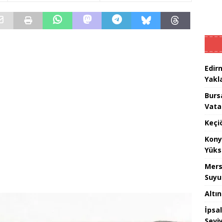
Edir
Yakla
Burs
Vata
Keçi
Kony
Yüks
Mers
Suyu
Altı
İpsa
Sevi